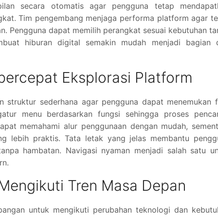
pilan secara otomatis agar pengguna tetap mendapat
kat. Tim pengembang menjaga performa platform agar te
gan. Pengguna dapat memilih perangkat sesuai kebutuhan t
membuat hiburan digital semakin mudah menjadi bagian d
rcepat Eksplorasi Platform
 struktur sederhana agar pengguna dapat menemukan fi
tur menu berdasarkan fungsi sehingga proses pencar
u dapat memahami alur penggunaan dengan mudah, sement
 lebih praktis. Tata letak yang jelas membantu pengg
 tanpa hambatan. Navigasi nyaman menjadi salah satu un
rn.
n Mengikuti Tren Masa Depan
ngan untuk mengikuti perubahan teknologi dan kebutu