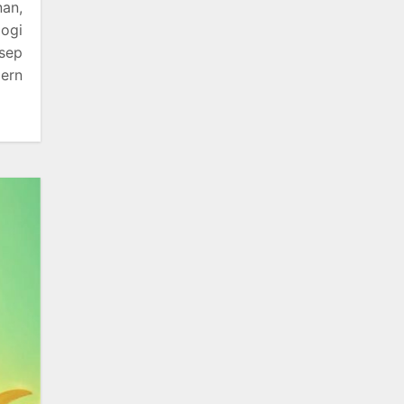
nan,
logi
sep
ern