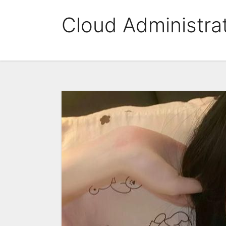
Skip
Cloud Administra
to
content