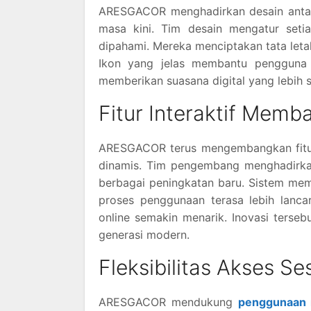
ARESGACOR menghadirkan desain antar
masa kini. Tim desain mengatur set
dipahami. Mereka menciptakan tata letak
Ikon yang jelas membantu pengguna 
memberikan suasana digital yang lebih s
Fitur Interaktif Mem
ARESGACOR terus mengembangkan fitur 
dinamis. Tim pengembang menghadirk
berbagai peningkatan baru. Sistem mem
proses penggunaan terasa lebih lanc
online semakin menarik. Inovasi ters
generasi modern.
Fleksibilitas Akses Se
ARESGACOR mendukung
penggunaan m