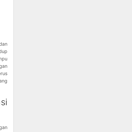
 dan
dup
mpu
gan
rus
ang
si
gan