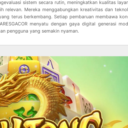
valuasi sistem secara rutin, meningkatkan kualitas laya
bih relevan. Mereka menggabungkan kreativitas dan tekno
l yang terus berkembang. Setiap pembaruan membawa kon
. ARESGACOR menyatu dengan gaya digital generasi mod
laman pengguna yang semakin nyaman.