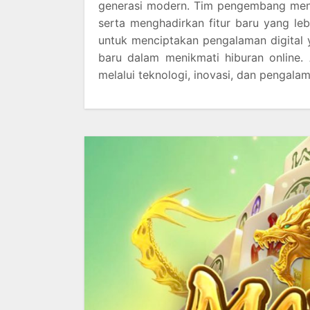
generasi modern. Tim pengembang menge
serta menghadirkan fitur baru yang le
untuk menciptakan pengalaman digita
baru dalam menikmati hiburan online
melalui teknologi, inovasi, dan penga