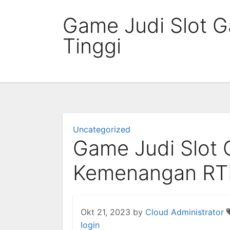
Skip
Game Judi Slot 
to
content
Tinggi
Uncategorized
Game Judi Slot 
Kemenangan RTP
Okt 21, 2023
by
Cloud Administrator
login