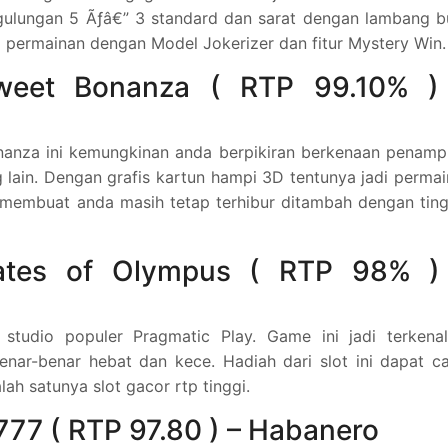
 gulungan 5 Ãƒâ€” 3 standard dan sarat dengan lambang 
i permainan dengan Model Jokerizer dan fitur Mystery Win.
Sweet Bonanza ( RTP 99.10% )
nanza ini kemungkinan anda berpikiran berkenaan penamp
g lain. Dengan grafis kartun hampi 3D tentunya jadi perma
embuat anda masih tetap terhibur ditambah dengan ting
Gates of Olympus ( RTP 98% )
studio populer Pragmatic Play. Game ini jadi terkenal
nar-benar hebat dan kece. Hadiah dari slot ini dapat c
lah satunya slot gacor rtp tinggi.
 777 ( RTP 97.80 ) – Habanero