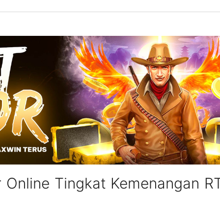
r Online Tingkat Kemenangan R