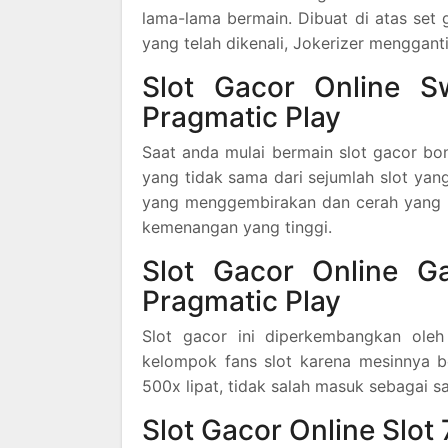
lama-lama bermain. Dibuat di atas set
yang telah dikenali, Jokerizer menggant
Slot Gacor Online 
Pragmatic Play
Saat anda mulai bermain slot gacor bo
yang tidak sama dari sejumlah slot yan
yang menggembirakan dan cerah yang m
kemenangan yang tinggi.
Slot Gacor Online 
Pragmatic Play
Slot gacor ini diperkembangkan oleh 
kelompok fans slot karena mesinnya be
500x lipat, tidak salah masuk sebagai sa
Slot Gacor Online Slot