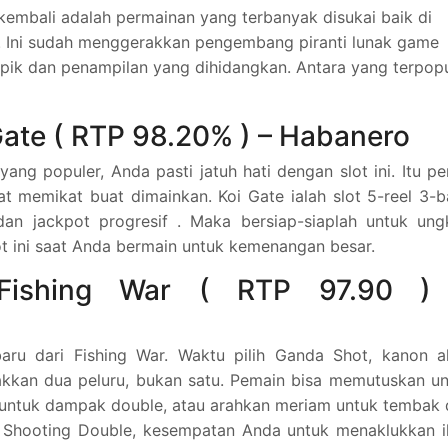
 kembali adalah permainan yang terbanyak disukai baik di
ne. Ini sudah menggerakkan pengembang piranti lunak game
pik dan penampilan yang dihidangkan. Antara yang terpopu
Gate ( RTP 98.20% ) – Habanero
yang populer, Anda pasti jatuh hati dengan slot ini. Itu p
 memikat buat dimainkan. Koi Gate ialah slot 5-reel 3-b
 dan jackpot progresif . Maka bersiap-siaplah untuk un
ot ini saat Anda bermain untuk kemenangan besar.
 Fishing War ( RTP 97.90 )
aru dari Fishing War. Waktu pilih Ganda Shot, kanon a
akkan dua peluru, bukan satu. Pemain bisa memutuskan u
untuk dampak double, atau arahkan meriam untuk tembak 
 Shooting Double, kesempatan Anda untuk menaklukkan i