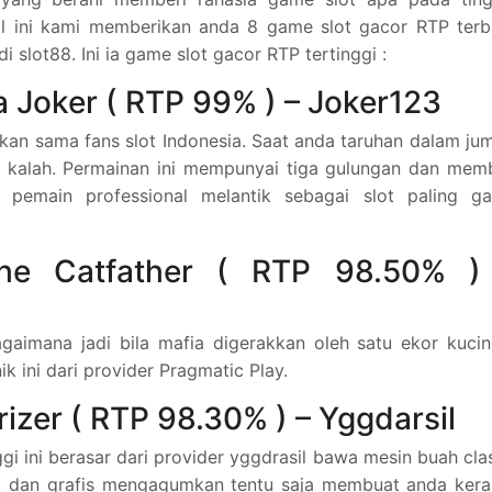
al ini kami memberikan anda 8 game slot gacor RTP terb
i slot88. Ini ia game slot gacor RTP tertinggi :
 Joker ( RTP 99% ) – Joker123
inkan sama fans slot Indonesia. Saat anda taruhan dalam ju
h kalah. Permainan ini mempunyai tiga gulungan dan mem
eh pemain professional melantik sebagai slot paling ga
The Catfather ( RTP 98.50% )
imana jadi bila mafia digerakkan oleh satu ekor kucin
k ini dari provider Pragmatic Play.
rizer ( RTP 98.30% ) – Yggdarsil
i ini berasar dari provider yggdrasil bawa mesin buah cla
rik dan grafis mengagumkan tentu saja membuat anda ker