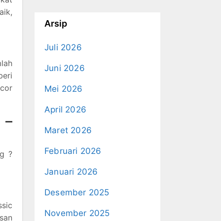
aik,
Arsip
Juli 2026
mlah
Juni 2026
beri
cor
Mei 2026
April 2026
 –
Maret 2026
Februari 2026
g ?
Januari 2026
Desember 2025
ssic
November 2025
asan