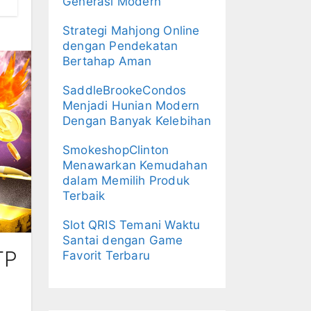
Generasi Modern
Strategi Mahjong Online
dengan Pendekatan
Bertahap Aman
SaddleBrookeCondos
Menjadi Hunian Modern
Dengan Banyak Kelebihan
SmokeshopClinton
Menawarkan Kemudahan
dalam Memilih Produk
Terbaik
Slot QRIS Temani Waktu
Santai dengan Game
TP
Favorit Terbaru