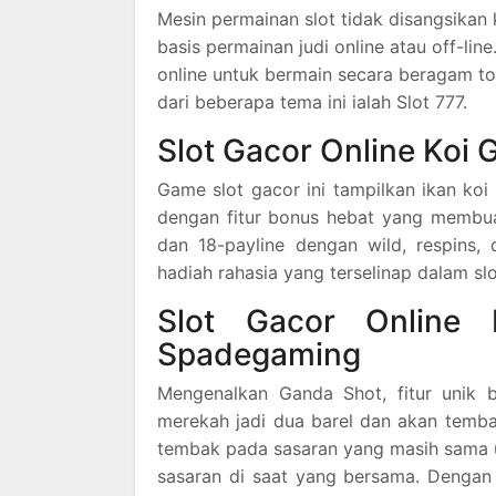
Mesin permainan slot tidak disangsikan
basis permainan judi online atau off-li
online untuk bermain secara beragam to
dari beberapa tema ini ialah Slot 777.
Slot Gacor Online Koi 
Game slot gacor ini tampilkan ikan koi 
dengan fitur bonus hebat yang membuat
dan 18-payline dengan wild, respins,
hadiah rahasia yang terselinap dalam sl
Slot Gacor Online
Spadegaming
Mengenalkan Ganda Shot, fitur unik b
merekah jadi dua barel dan akan temb
tembak pada sasaran yang masih sama 
sasaran di saat yang bersama. Dengan