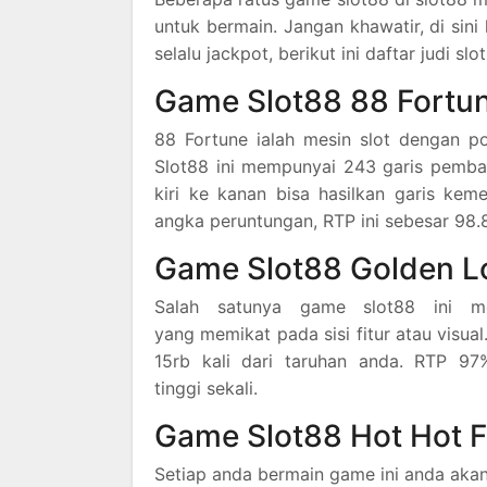
untuk bermain. Jangan khawatir, di sin
selalu jackpot, berikut ini daftar judi s
Game Slot88 88 Fortu
88 Fortune ialah mesin slot dengan po
Slot88 ini mempunyai 243 garis pemba
kiri ke kanan bisa hasilkan garis ke
angka peruntungan, RTP ini sebesar 98.
Game Slot88 Golden L
Salah satunya game slot88 ini m
yang memikat pada sisi fitur atau visu
15rb kali dari taruhan anda. RTP 9
tinggi sekali.
Game Slot88 Hot Hot F
Setiap anda bermain game ini anda ak