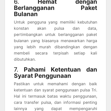
6.
Hemat dengan
Berlangganan Paket
Bulanan
Untuk pengguna yang memiliki kebutuhan
konstan akan pulsa dan data,
pertimbangkan untuk berlangganan paket
bulanan yang biasanya menawarkan harga
yang lebih murah dibandingkan dengan
membeli secara terpisah setiap kali
dibutuhkan.
7.
Pahami Ketentuan dan
Syarat Penggunaan
Pastikan untuk memahami dengan baik
ketentuan dan syarat penggunaan pulsa Tri.
Hal ini termasuk batas waktu penggunaan,
cara transfer pulsa, dan informasi penting
lainnya yang dapat mempengaruhi