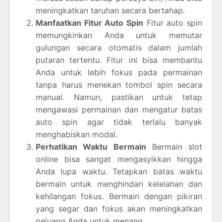
meningkatkan taruhan secara bertahap.
Manfaatkan Fitur Auto Spin
Fitur auto spin
memungkinkan Anda untuk memutar
gulungan secara otomatis dalam jumlah
putaran tertentu. Fitur ini bisa membantu
Anda untuk lebih fokus pada permainan
tanpa harus menekan tombol spin secara
manual. Namun, pastikan untuk tetap
mengawasi permainan dan mengatur batas
auto spin agar tidak terlalu banyak
menghabiskan modal.
Perhatikan Waktu Bermain
Bermain slot
online bisa sangat mengasyikkan hingga
Anda lupa waktu. Tetapkan batas waktu
bermain untuk menghindari kelelahan dan
kehilangan fokus. Bermain dengan pikiran
yang segar dan fokus akan meningkatkan
peluang Anda untuk menang.