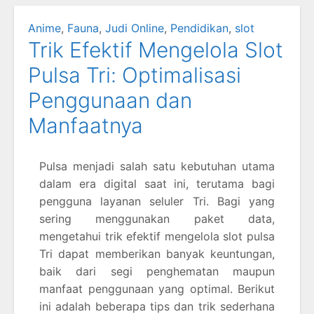
Anime
,
Fauna
,
Judi Online
,
Pendidikan
,
slot
Trik Efektif Mengelola Slot
Pulsa Tri: Optimalisasi
Penggunaan dan
Manfaatnya
Pulsa menjadi salah satu kebutuhan utama
dalam era digital saat ini, terutama bagi
pengguna layanan seluler Tri. Bagi yang
sering menggunakan paket data,
mengetahui trik efektif mengelola slot pulsa
Tri dapat memberikan banyak keuntungan,
baik dari segi penghematan maupun
manfaat penggunaan yang optimal. Berikut
ini adalah beberapa tips dan trik sederhana