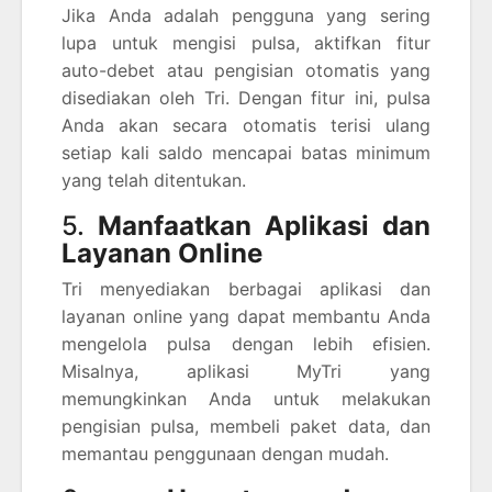
Jika Anda adalah pengguna yang sering
lupa untuk mengisi pulsa, aktifkan fitur
auto-debet atau pengisian otomatis yang
disediakan oleh Tri. Dengan fitur ini, pulsa
Anda akan secara otomatis terisi ulang
setiap kali saldo mencapai batas minimum
yang telah ditentukan.
5.
Manfaatkan Aplikasi dan
Layanan Online
Tri menyediakan berbagai aplikasi dan
layanan online yang dapat membantu Anda
mengelola pulsa dengan lebih efisien.
Misalnya, aplikasi MyTri yang
memungkinkan Anda untuk melakukan
pengisian pulsa, membeli paket data, dan
memantau penggunaan dengan mudah.