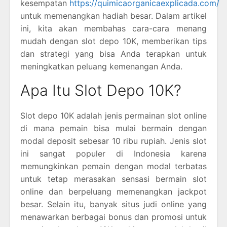
kesempatan
https://quimicaorganicaexplicada.com/
untuk memenangkan hadiah besar. Dalam artikel
ini, kita akan membahas cara-cara menang
mudah dengan slot depo 10K, memberikan tips
dan strategi yang bisa Anda terapkan untuk
meningkatkan peluang kemenangan Anda.
Apa Itu Slot Depo 10K?
Slot depo 10K adalah jenis permainan slot online
di mana pemain bisa mulai bermain dengan
modal deposit sebesar 10 ribu rupiah. Jenis slot
ini sangat populer di Indonesia karena
memungkinkan pemain dengan modal terbatas
untuk tetap merasakan sensasi bermain slot
online dan berpeluang memenangkan jackpot
besar. Selain itu, banyak situs judi online yang
menawarkan berbagai bonus dan promosi untuk