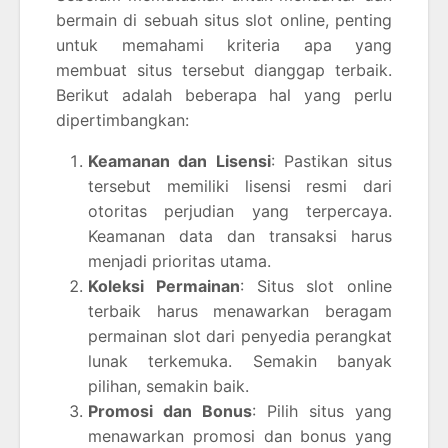
bermain di sebuah situs slot online, penting
untuk memahami kriteria apa yang
membuat situs tersebut dianggap terbaik.
Berikut adalah beberapa hal yang perlu
dipertimbangkan:
Keamanan dan Lisensi
: Pastikan situs
tersebut memiliki lisensi resmi dari
otoritas perjudian yang terpercaya.
Keamanan data dan transaksi harus
menjadi prioritas utama.
Koleksi Permainan
: Situs slot online
terbaik harus menawarkan beragam
permainan slot dari penyedia perangkat
lunak terkemuka. Semakin banyak
pilihan, semakin baik.
Promosi dan Bonus
: Pilih situs yang
menawarkan promosi dan bonus yang