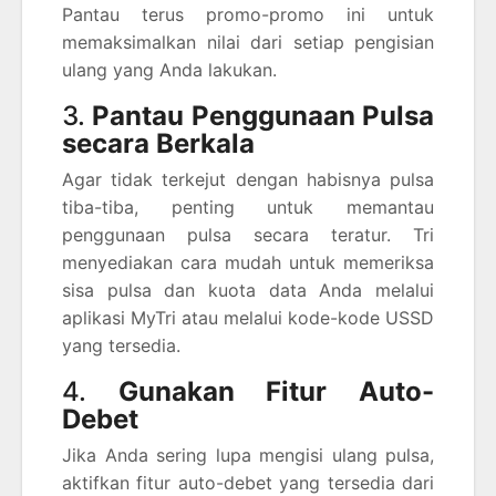
Pantau terus promo-promo ini untuk
memaksimalkan nilai dari setiap pengisian
ulang yang Anda lakukan.
3.
Pantau Penggunaan Pulsa
secara Berkala
Agar tidak terkejut dengan habisnya pulsa
tiba-tiba, penting untuk memantau
penggunaan pulsa secara teratur. Tri
menyediakan cara mudah untuk memeriksa
sisa pulsa dan kuota data Anda melalui
aplikasi MyTri atau melalui kode-kode USSD
yang tersedia.
4.
Gunakan Fitur Auto-
Debet
Jika Anda sering lupa mengisi ulang pulsa,
aktifkan fitur auto-debet yang tersedia dari