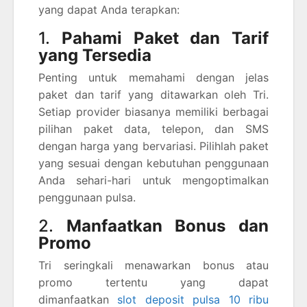
yang dapat Anda terapkan:
1.
Pahami Paket dan Tarif
yang Tersedia
Penting untuk memahami dengan jelas
paket dan tarif yang ditawarkan oleh Tri.
Setiap provider biasanya memiliki berbagai
pilihan paket data, telepon, dan SMS
dengan harga yang bervariasi. Pilihlah paket
yang sesuai dengan kebutuhan penggunaan
Anda sehari-hari untuk mengoptimalkan
penggunaan pulsa.
2.
Manfaatkan Bonus dan
Promo
Tri seringkali menawarkan bonus atau
promo tertentu yang dapat
dimanfaatkan
slot deposit pulsa 10 ribu