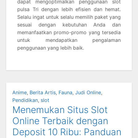
dapat mengoptimalkan penggunaan slot
pulsa Tri dengan lebih efisien dan hemat.
Selalu ingat untuk selalu memilih paket yang
sesuai dengan kebutuhan Anda dan
memanfaatkan promo-promo yang tersedia
untuk mendapatkan pengalaman
penggunaan yang lebih baik.
Anime
,
Berita Artis
,
Fauna
,
Judi Online
,
Pendidikan
,
slot
Menemukan Situs Slot
Online Terbaik dengan
Deposit 10 Ribu: Panduan