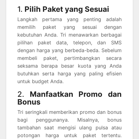
1.
Pilih Paket yang Sesuai
Langkah pertama yang penting adalah
memilih paket yang sesuai dengan
kebutuhan Anda. Tri menawarkan berbagai
pilihan paket data, telepon, dan SMS
dengan harga yang berbeda-beda. Sebelum
membeli paket, pertimbangkan secara
seksama berapa besar kuota yang Anda
butuhkan serta harga yang paling efisien
untuk budget Anda.
2.
Manfaatkan Promo dan
Bonus
Tri seringkali memberikan promo dan bonus
bagi penggunanya. Misalnya, bonus
tambahan saat mengisi ulang pulsa atau
potongan harga untuk paket tertentu.