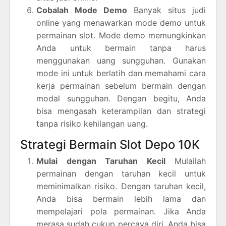
Cobalah Mode Demo
Banyak situs judi
online yang menawarkan mode demo untuk
permainan slot. Mode demo memungkinkan
Anda untuk bermain tanpa harus
menggunakan uang sungguhan. Gunakan
mode ini untuk berlatih dan memahami cara
kerja permainan sebelum bermain dengan
modal sungguhan. Dengan begitu, Anda
bisa mengasah keterampilan dan strategi
tanpa risiko kehilangan uang.
Strategi Bermain Slot Depo 10K
Mulai dengan Taruhan Kecil
Mulailah
permainan dengan taruhan kecil untuk
meminimalkan risiko. Dengan taruhan kecil,
Anda bisa bermain lebih lama dan
mempelajari pola permainan. Jika Anda
merasa sudah cukup percaya diri, Anda bisa