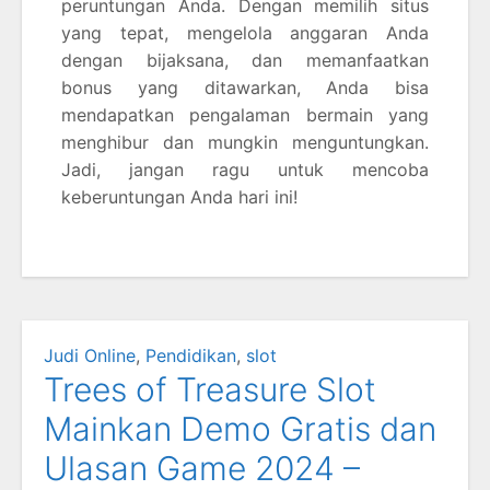
peruntungan Anda. Dengan memilih situs
yang tepat, mengelola anggaran Anda
dengan bijaksana, dan memanfaatkan
bonus yang ditawarkan, Anda bisa
mendapatkan pengalaman bermain yang
menghibur dan mungkin menguntungkan.
Jadi, jangan ragu untuk mencoba
keberuntungan Anda hari ini!
Judi Online
,
Pendidikan
,
slot
Trees of Treasure Slot
Mainkan Demo Gratis dan
Ulasan Game 2024 –