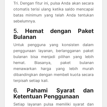
Tri. Dengan fitur ini, pulsa Anda akan secara
otomatis terisi ulang ketika saldo mencapai
batas minimum yang telah Anda tentukan
sebelumnya.
5.
Hemat dengan Paket
Bulanan
Untuk pengguna yang konsisten dalam
penggunaan layanan, berlangganan paket
bulanan bisa menjadi pilihan yang lebih
hemat. Biasanya, paket bulanan
menawarkan harga yang lebih murah
dibandingkan dengan membeli kuota secara
terpisah setiap kali.
6.
Pahami Syarat dan
Ketentuan Penggunaan
Setiap layanan pulsa memiliki syarat dan