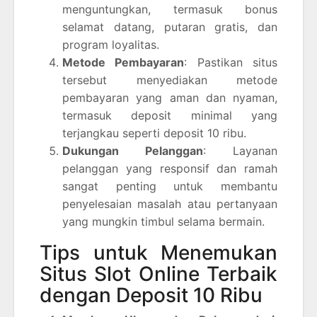
menguntungkan, termasuk bonus
selamat datang, putaran gratis, dan
program loyalitas.
Metode Pembayaran
: Pastikan situs
tersebut menyediakan metode
pembayaran yang aman dan nyaman,
termasuk deposit minimal yang
terjangkau seperti deposit 10 ribu.
Dukungan Pelanggan
: Layanan
pelanggan yang responsif dan ramah
sangat penting untuk membantu
penyelesaian masalah atau pertanyaan
yang mungkin timbul selama bermain.
Tips untuk Menemukan
Situs Slot Online Terbaik
dengan Deposit 10 Ribu