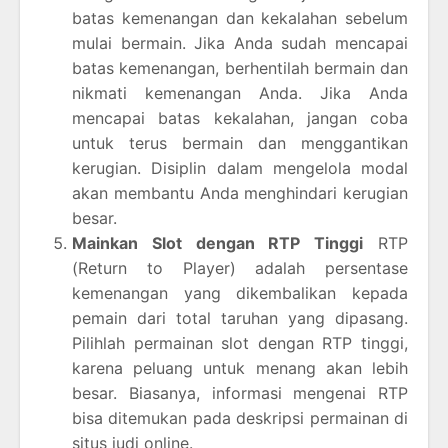
batas kemenangan dan kekalahan sebelum
mulai bermain. Jika Anda sudah mencapai
batas kemenangan, berhentilah bermain dan
nikmati kemenangan Anda. Jika Anda
mencapai batas kekalahan, jangan coba
untuk terus bermain dan menggantikan
kerugian. Disiplin dalam mengelola modal
akan membantu Anda menghindari kerugian
besar.
Mainkan Slot dengan RTP Tinggi
RTP
(Return to Player) adalah persentase
kemenangan yang dikembalikan kepada
pemain dari total taruhan yang dipasang.
Pilihlah permainan slot dengan RTP tinggi,
karena peluang untuk menang akan lebih
besar. Biasanya, informasi mengenai RTP
bisa ditemukan pada deskripsi permainan di
situs judi online.