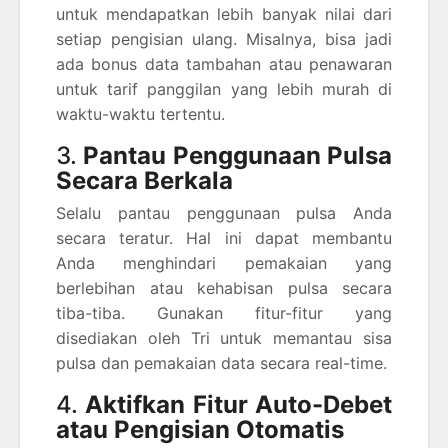
untuk mendapatkan lebih banyak nilai dari
setiap pengisian ulang. Misalnya, bisa jadi
ada bonus data tambahan atau penawaran
untuk tarif panggilan yang lebih murah di
waktu-waktu tertentu.
3.
Pantau Penggunaan Pulsa
Secara Berkala
Selalu pantau penggunaan pulsa Anda
secara teratur. Hal ini dapat membantu
Anda menghindari pemakaian yang
berlebihan atau kehabisan pulsa secara
tiba-tiba. Gunakan fitur-fitur yang
disediakan oleh Tri untuk memantau sisa
pulsa dan pemakaian data secara real-time.
4.
Aktifkan Fitur Auto-Debet
atau Pengisian Otomatis