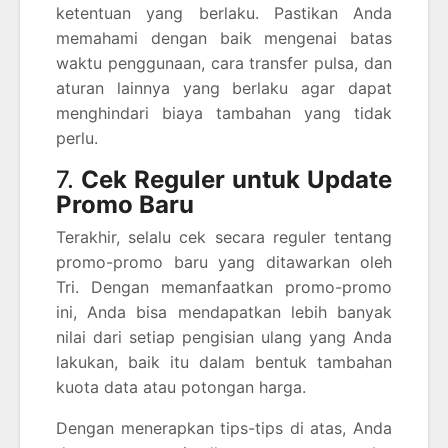
ketentuan yang berlaku. Pastikan Anda
memahami dengan baik mengenai batas
waktu penggunaan, cara transfer pulsa, dan
aturan lainnya yang berlaku agar dapat
menghindari biaya tambahan yang tidak
perlu.
7.
Cek Reguler untuk Update
Promo Baru
Terakhir, selalu cek secara reguler tentang
promo-promo baru yang ditawarkan oleh
Tri. Dengan memanfaatkan promo-promo
ini, Anda bisa mendapatkan lebih banyak
nilai dari setiap pengisian ulang yang Anda
lakukan, baik itu dalam bentuk tambahan
kuota data atau potongan harga.
Dengan menerapkan tips-tips di atas, Anda