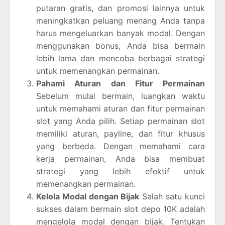
putaran gratis, dan promosi lainnya untuk
meningkatkan peluang menang Anda tanpa
harus mengeluarkan banyak modal. Dengan
menggunakan bonus, Anda bisa bermain
lebih lama dan mencoba berbagai strategi
untuk memenangkan permainan.
Pahami Aturan dan Fitur Permainan
Sebelum mulai bermain, luangkan waktu
untuk memahami aturan dan fitur permainan
slot yang Anda pilih. Setiap permainan slot
memiliki aturan, payline, dan fitur khusus
yang berbeda. Dengan memahami cara
kerja permainan, Anda bisa membuat
strategi yang lebih efektif untuk
memenangkan permainan.
Kelola Modal dengan Bijak
Salah satu kunci
sukses dalam bermain slot depo 10K adalah
mengelola modal dengan bijak. Tentukan