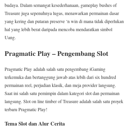
budaya. Dalam semangat kesederhanaan, gameplay bushes of
Treasure juga sepenuhnya lugas, menawarkan permainan dasar
yang kering dan putaran preserve ‘n win di mana tidak diperlukan
hal yang lebih berat daripada mencoba mendaratkan simbol
Uang.
Pragmatic Play – Pengembang Slot
Pragmatic Play adalah salah satu pengembang iGaming
terkemuka dan bertanggung jawab atas lebih dari six hundred
permainan reel, perjudian klasik, dan meja provider langsung.
Saat ini salah satu pemimpin dalam kategori slot dan permainan
langsung. Slot on line timber of Treasure adalah salah satu proyek
terbaru Pragmatic Play!
Tema Slot dan Alur Cerita