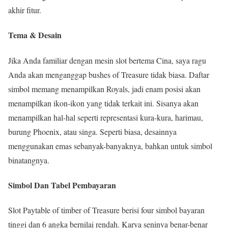
akhir fitur.
Tema & Desain
Jika Anda familiar dengan mesin slot bertema Cina, saya ragu
Anda akan menganggap bushes of Treasure tidak biasa. Daftar
simbol memang menampilkan Royals, jadi enam posisi akan
menampilkan ikon-ikon yang tidak terkait ini. Sisanya akan
menampilkan hal-hal seperti representasi kura-kura, harimau,
burung Phoenix, atau singa. Seperti biasa, desainnya
menggunakan emas sebanyak-banyaknya, bahkan untuk simbol
binatangnya.
Simbol Dan Tabel Pembayaran
Slot Paytable of timber of Treasure berisi four simbol bayaran
tinggi dan 6 angka bernilai rendah. Karya seninya benar-benar