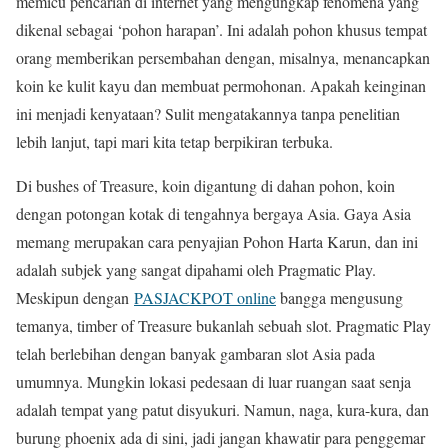
memicu pencarian di internet yang mengungkap fenomena yang
dikenal sebagai ‘pohon harapan’. Ini adalah pohon khusus tempat
orang memberikan persembahan dengan, misalnya, menancapkan
koin ke kulit kayu dan membuat permohonan. Apakah keinginan
ini menjadi kenyataan? Sulit mengatakannya tanpa penelitian
lebih lanjut, tapi mari kita tetap berpikiran terbuka.
Di bushes of Treasure, koin digantung di dahan pohon, koin
dengan potongan kotak di tengahnya bergaya Asia. Gaya Asia
memang merupakan cara penyajian Pohon Harta Karun, dan ini
adalah subjek yang sangat dipahami oleh Pragmatic Play.
Meskipun dengan
PASJACKPOT online
bangga mengusung
temanya, timber of Treasure bukanlah sebuah slot. Pragmatic Play
telah berlebihan dengan banyak gambaran slot Asia pada
umumnya. Mungkin lokasi pedesaan di luar ruangan saat senja
adalah tempat yang patut disyukuri. Namun, naga, kura-kura, dan
burung phoenix ada di sini, jadi jangan khawatir para penggemar