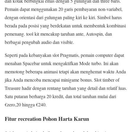
dan kotak berbingkai emas dengan 5 gulungan dan three baris.
Pemain dapat menggunakan 20 garis pembayaran non-variabel,
dengan orientasi dari gulungan paling kiri ke kiri. Simbol harus
berada pada posisi yang berdekatan untuk membentuk kombinasi
pemenang. tool kit mencakup taruhan ante, Autospin, dan
berbagai pengubah audio dan visible.
Seperti pada kebanyakan slot Pragmatis, pemain computer dapat
menahan Spacebar untuk mengaktifkan Mode turbo. Ini akan
memotong beberapa animasi tetapi akan menghemat waktu Anda
jika Anda mencoba mencapai minigame bonus. Slot timber of
Treasure hadir dengan rentang taruhan yang detail dan relatif luas.
Satu putaran berharga 20 kredit, dan total taruhan mulai dari
€zero,20 hingga €240.
Fitur recreation Pohon Harta Karun