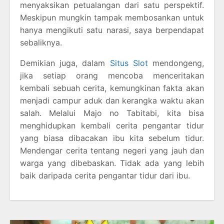
menyaksikan petualangan dari satu perspektif.
Meskipun mungkin tampak membosankan untuk
hanya mengikuti satu narasi, saya berpendapat
sebaliknya.
Demikian juga, dalam
Situs Slot
mendongeng,
jika setiap orang mencoba menceritakan
kembali sebuah cerita, kemungkinan fakta akan
menjadi campur aduk dan kerangka waktu akan
salah. Melalui Majo no Tabitabi, kita bisa
menghidupkan kembali cerita pengantar tidur
yang biasa dibacakan ibu kita sebelum tidur.
Mendengar cerita tentang negeri yang jauh dan
warga yang dibebaskan. Tidak ada yang lebih
baik daripada cerita pengantar tidur dari ibu.