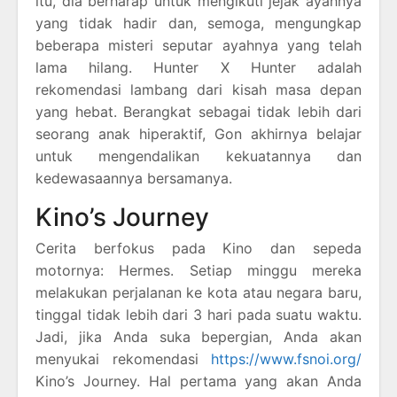
itu, dia berharap untuk mengikuti jejak ayahnya
yang tidak hadir dan, semoga, mengungkap
beberapa misteri seputar ayahnya yang telah
lama hilang. Hunter X Hunter adalah
rekomendasi lambang dari kisah masa depan
yang hebat. Berangkat sebagai tidak lebih dari
seorang anak hiperaktif, Gon akhirnya belajar
untuk mengendalikan kekuatannya dan
kedewasaannya bersamanya.
Kino’s Journey
Cerita berfokus pada Kino dan sepeda
motornya: Hermes. Setiap minggu mereka
melakukan perjalanan ke kota atau negara baru,
tinggal tidak lebih dari 3 hari pada suatu waktu.
Jadi, jika Anda suka bepergian, Anda akan
menyukai rekomendasi
https://www.fsnoi.org/
Kino’s Journey. Hal pertama yang akan Anda