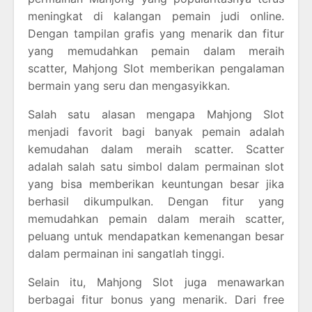
meningkat di kalangan pemain judi online.
Dengan tampilan grafis yang menarik dan fitur
yang memudahkan pemain dalam meraih
scatter, Mahjong Slot memberikan pengalaman
bermain yang seru dan mengasyikkan.
Salah satu alasan mengapa Mahjong Slot
menjadi favorit bagi banyak pemain adalah
kemudahan dalam meraih scatter. Scatter
adalah salah satu simbol dalam permainan slot
yang bisa memberikan keuntungan besar jika
berhasil dikumpulkan. Dengan fitur yang
memudahkan pemain dalam meraih scatter,
peluang untuk mendapatkan kemenangan besar
dalam permainan ini sangatlah tinggi.
Selain itu, Mahjong Slot juga menawarkan
berbagai fitur bonus yang menarik. Dari free