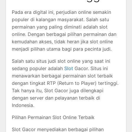
Pada era digital ini, perjudian online semakin
populer di kalangan masyarakat. Salah satu
permainan yang paling diminati adalah slot
online. Dengan berbagai pilihan permainan dan
kemudahan akses, tidak heran jika slot online
menjadi pilihan utama bagi para pecinta judi.
Salah satu situs judi slot online yang saat ini
sedang populer adalah
Slot
Gacor. Situs ini
menawarkan berbagai permainan slot terbaik
dengan tingkat RTP (Return to Player) tertinggi.
Tak hanya itu, Slot Gacor juga dilengkapi
dengan server dan pelayanan terbaik di
Indonesia.
Pilihan Permainan Slot Online Terbaik
Slot Gacor menyediakan berbagai pilihan