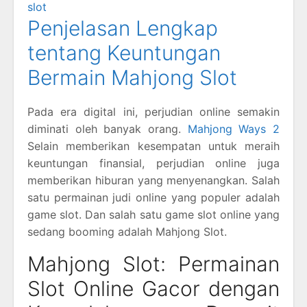
slot
Penjelasan Lengkap
tentang Keuntungan
Bermain Mahjong Slot
Pada era digital ini, perjudian online semakin
diminati oleh banyak orang.
Mahjong Ways 2
Selain memberikan kesempatan untuk meraih
keuntungan finansial, perjudian online juga
memberikan hiburan yang menyenangkan. Salah
satu permainan judi online yang populer adalah
game slot. Dan salah satu game slot online yang
sedang booming adalah Mahjong Slot.
Mahjong Slot: Permainan
Slot Online Gacor dengan