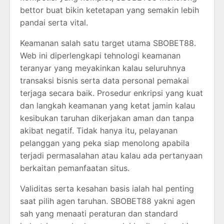
bettor buat bikin ketetapan yang semakin lebih
pandai serta vital.
Keamanan salah satu target utama SBOBET88.
Web ini diperlengkapi tehnologi keamanan
teranyar yang meyakinkan kalau seluruhnya
transaksi bisnis serta data personal pemakai
terjaga secara baik. Prosedur enkripsi yang kuat
dan langkah keamanan yang ketat jamin kalau
kesibukan taruhan dikerjakan aman dan tanpa
akibat negatif. Tidak hanya itu, pelayanan
pelanggan yang peka siap menolong apabila
terjadi permasalahan atau kalau ada pertanyaan
berkaitan pemanfaatan situs.
Validitas serta kesahan basis ialah hal penting
saat pilih agen taruhan. SBOBET88 yakni agen
sah yang menaati peraturan dan standard