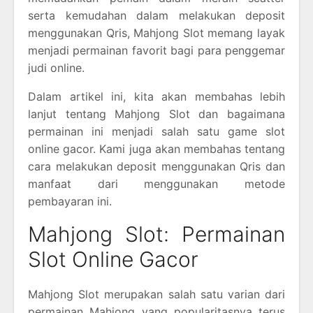
serta kemudahan dalam melakukan deposit
menggunakan Qris, Mahjong Slot memang layak
menjadi permainan favorit bagi para penggemar
judi online.
Dalam artikel ini, kita akan membahas lebih
lanjut tentang Mahjong Slot dan bagaimana
permainan ini menjadi salah satu game slot
online gacor. Kami juga akan membahas tentang
cara melakukan deposit menggunakan Qris dan
manfaat dari menggunakan metode
pembayaran ini.
Mahjong Slot: Permainan
Slot Online Gacor
Mahjong Slot merupakan salah satu varian dari
permainan Mahjong yang popularitasnya terus