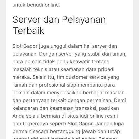
untuk berjudi online.
Server dan Pelayanan
Terbaik
Slot Gacor juga unggul dalam hal server dan
pelayanan. Dengan server yang stabil dan aman,
para pemain tidak perlu khawatir tentang
masalah teknis atau keamanan data pribadi
mereka. Selain itu, tim customer service yang
ramah dan profesional siap membantu para
pemain dalam menyelesaikan berbagai masalah
dan pertanyaan terkait dengan permainan. Demi
kelancaran dan keamanan transaksi, pastikan
Anda selalu bermain di situs judi online resmi
dan terpercaya seperti Slot Gacor. Jangan lupa
bermain secara bertanggung jawab dan tetap