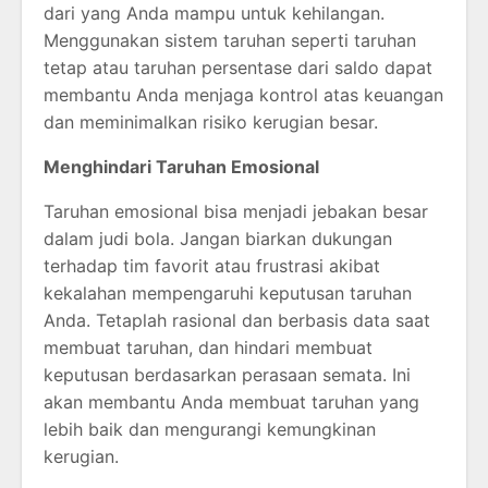
dari yang Anda mampu untuk kehilangan.
Menggunakan sistem taruhan seperti taruhan
tetap atau taruhan persentase dari saldo dapat
membantu Anda menjaga kontrol atas keuangan
dan meminimalkan risiko kerugian besar.
Menghindari Taruhan Emosional
Taruhan emosional bisa menjadi jebakan besar
dalam judi bola. Jangan biarkan dukungan
terhadap tim favorit atau frustrasi akibat
kekalahan mempengaruhi keputusan taruhan
Anda. Tetaplah rasional dan berbasis data saat
membuat taruhan, dan hindari membuat
keputusan berdasarkan perasaan semata. Ini
akan membantu Anda membuat taruhan yang
lebih baik dan mengurangi kemungkinan
kerugian.