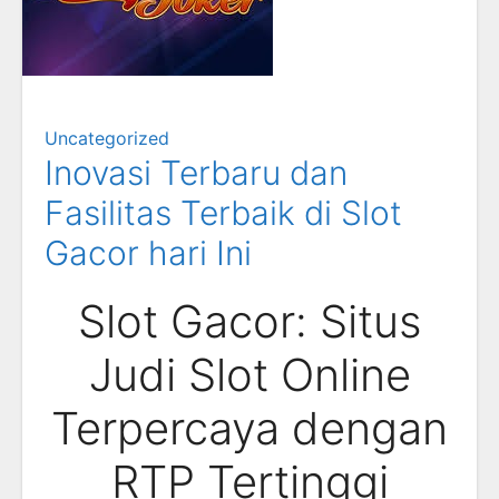
Uncategorized
Inovasi Terbaru dan
Fasilitas Terbaik di Slot
Gacor hari Ini
Slot Gacor: Situs
Judi Slot Online
Terpercaya dengan
RTP Tertinggi