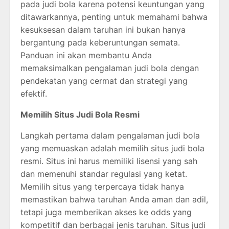
pada judi bola karena potensi keuntungan yang
ditawarkannya, penting untuk memahami bahwa
kesuksesan dalam taruhan ini bukan hanya
bergantung pada keberuntungan semata.
Panduan ini akan membantu Anda
memaksimalkan pengalaman judi bola dengan
pendekatan yang cermat dan strategi yang
efektif.
Memilih Situs Judi Bola Resmi
Langkah pertama dalam pengalaman judi bola
yang memuaskan adalah memilih situs judi bola
resmi. Situs ini harus memiliki lisensi yang sah
dan memenuhi standar regulasi yang ketat.
Memilih situs yang terpercaya tidak hanya
memastikan bahwa taruhan Anda aman dan adil,
tetapi juga memberikan akses ke odds yang
kompetitif dan berbagai jenis taruhan. Situs judi