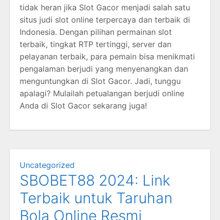
tidak heran jika Slot Gacor menjadi salah satu
situs judi slot online terpercaya dan terbaik di
Indonesia. Dengan pilihan permainan slot
terbaik, tingkat RTP tertinggi, server dan
pelayanan terbaik, para pemain bisa menikmati
pengalaman berjudi yang menyenangkan dan
menguntungkan di Slot Gacor. Jadi, tunggu
apalagi? Mulailah petualangan berjudi online
Anda di Slot Gacor sekarang juga!
Uncategorized
SBOBET88 2024: Link
Terbaik untuk Taruhan
Bola Online Resmi