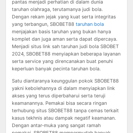
pantas menjadi perhatian di dalam dunia
taruhan olahraga, terutamanya judi bola.
Dengan rekam jejak yang kuat serta integritas
yang terbangun, SBOBET88
taruhan bola
menjajakan basis taruhan yang bukan hanya
komplet dan juga aman serta dapat dipercaya.
Menjadi situs link sah taruhan judi bola SBOBET
2024, SBOBET88 menyiapkan beberapa layanan
serta service yang direncanakan buat penuhi
keperluan banyak pecinta taruhan bola.
Satu diantaranya keunggulan pokok SBOBET88
yakni kebolehannya di dalam menyiapkan link
akses yang terus diperbaharui serta teruji
keamanannya. Pemakai bisa secara ringan
terhubung situs SBOBET88 tanpa cemas terkait
kasus tekhnis atau dampak negatif keamanan.
Dengan antar-muka yang sangat ramah
pemakai, SBOBET88 mempermudah banyak