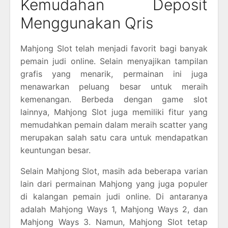
Kemudahan Deposit
Menggunakan Qris
Mahjong Slot telah menjadi favorit bagi banyak
pemain judi online. Selain menyajikan tampilan
grafis yang menarik, permainan ini juga
menawarkan peluang besar untuk meraih
kemenangan. Berbeda dengan game slot
lainnya, Mahjong Slot juga memiliki fitur yang
memudahkan pemain dalam meraih scatter yang
merupakan salah satu cara untuk mendapatkan
keuntungan besar.
Selain Mahjong Slot, masih ada beberapa varian
lain dari permainan Mahjong yang juga populer
di kalangan pemain judi online. Di antaranya
adalah Mahjong Ways 1, Mahjong Ways 2, dan
Mahjong Ways 3. Namun, Mahjong Slot tetap