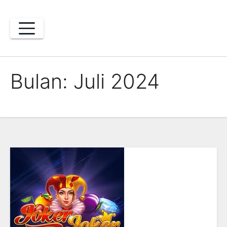
Skip
to
content
Bulan:
Juli 2024