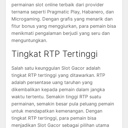
permainan slot online terbaik dari provider
ternama seperti Pragmatic Play, Habanero, dan
Microgaming. Dengan grafis yang menarik dan
fitur bonus yang menggiurkan, para pemain bisa
menikmati pengalaman berjudi yang seru dan
menguntungkan.
Tingkat RTP Tertinggi
Salah satu keunggulan Slot Gacor adalah
tingkat RTP tertinggi yang ditawarkan. RTP
adalah persentase uang taruhan yang
dikembalikan kepada pemain dalam jangka
waktu tertentu. Semakin tinggi RTP suatu
permainan, semakin besar pula peluang pemain
untuk mendapatkan kemenangan. Dengan
tingkat RTP tertinggi, para pemain bisa
menjadikan Slot Gacor sebagai pilihan utama