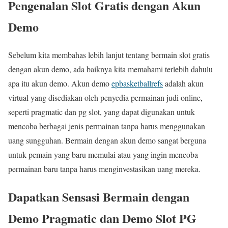
Pengenalan Slot Gratis dengan Akun
Demo
Sebelum kita membahas lebih lanjut tentang bermain slot gratis
dengan akun demo, ada baiknya kita memahami terlebih dahulu
apa itu akun demo. Akun demo
epbasketballrefs
adalah akun
virtual yang disediakan oleh penyedia permainan judi online,
seperti pragmatic dan pg slot, yang dapat digunakan untuk
mencoba berbagai jenis permainan tanpa harus menggunakan
uang sungguhan. Bermain dengan akun demo sangat berguna
untuk pemain yang baru memulai atau yang ingin mencoba
permainan baru tanpa harus menginvestasikan uang mereka.
Dapatkan Sensasi Bermain dengan
Demo Pragmatic dan Demo Slot PG