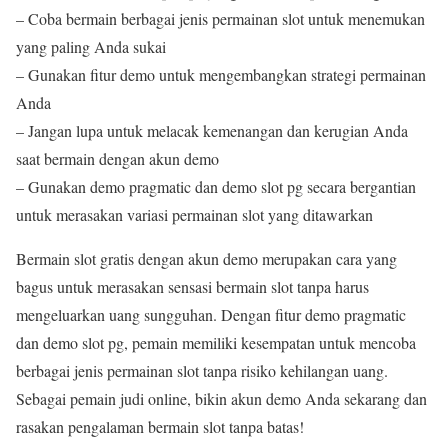
– Coba bermain berbagai jenis permainan slot untuk menemukan
yang paling Anda sukai
– Gunakan fitur demo untuk mengembangkan strategi permainan
Anda
– Jangan lupa untuk melacak kemenangan dan kerugian Anda
saat bermain dengan akun demo
– Gunakan demo pragmatic dan demo slot pg secara bergantian
untuk merasakan variasi permainan slot yang ditawarkan
Bermain slot gratis dengan akun demo merupakan cara yang
bagus untuk merasakan sensasi bermain slot tanpa harus
mengeluarkan uang sungguhan. Dengan fitur demo pragmatic
dan demo slot pg, pemain memiliki kesempatan untuk mencoba
berbagai jenis permainan slot tanpa risiko kehilangan uang.
Sebagai pemain judi online, bikin akun demo Anda sekarang dan
rasakan pengalaman bermain slot tanpa batas!