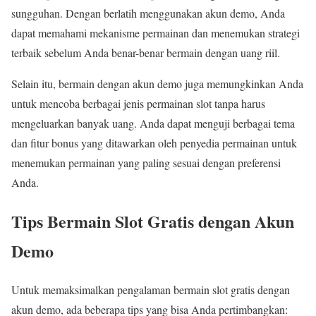
sungguhan. Dengan berlatih menggunakan akun demo, Anda
dapat memahami mekanisme permainan dan menemukan strategi
terbaik sebelum Anda benar-benar bermain dengan uang riil.
Selain itu, bermain dengan akun demo juga memungkinkan Anda
untuk mencoba berbagai jenis permainan slot tanpa harus
mengeluarkan banyak uang. Anda dapat menguji berbagai tema
dan fitur bonus yang ditawarkan oleh penyedia permainan untuk
menemukan permainan yang paling sesuai dengan preferensi
Anda.
Tips Bermain Slot Gratis dengan Akun
Demo
Untuk memaksimalkan pengalaman bermain slot gratis dengan
akun demo, ada beberapa tips yang bisa Anda pertimbangkan: