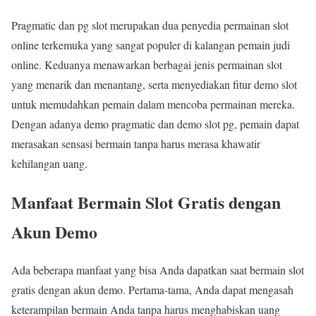
Pragmatic dan pg slot merupakan dua penyedia permainan slot
online terkemuka yang sangat populer di kalangan pemain judi
online. Keduanya menawarkan berbagai jenis permainan slot
yang menarik dan menantang, serta menyediakan fitur demo slot
untuk memudahkan pemain dalam mencoba permainan mereka.
Dengan adanya demo pragmatic dan demo slot pg, pemain dapat
merasakan sensasi bermain tanpa harus merasa khawatir
kehilangan uang.
Manfaat Bermain Slot Gratis dengan
Akun Demo
Ada beberapa manfaat yang bisa Anda dapatkan saat bermain slot
gratis dengan akun demo. Pertama-tama, Anda dapat mengasah
keterampilan bermain Anda tanpa harus menghabiskan uang