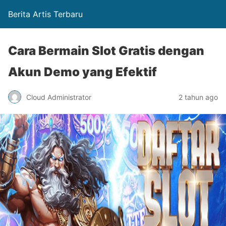
Berita Artis Terbaru
Cara Bermain Slot Gratis dengan
Akun Demo yang Efektif
Cloud Administrator
2 tahun ago