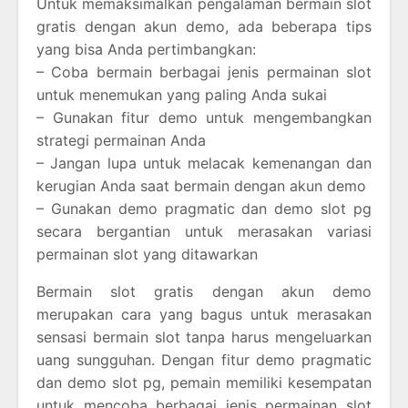
Untuk memaksimalkan pengalaman bermain slot
gratis dengan akun demo, ada beberapa tips
yang bisa Anda pertimbangkan:
– Coba bermain berbagai jenis permainan slot
untuk menemukan yang paling Anda sukai
– Gunakan fitur demo untuk mengembangkan
strategi permainan Anda
– Jangan lupa untuk melacak kemenangan dan
kerugian Anda saat bermain dengan akun demo
– Gunakan demo pragmatic dan demo slot pg
secara bergantian untuk merasakan variasi
permainan slot yang ditawarkan
Bermain slot gratis dengan akun demo
merupakan cara yang bagus untuk merasakan
sensasi bermain slot tanpa harus mengeluarkan
uang sungguhan. Dengan fitur demo pragmatic
dan demo slot pg, pemain memiliki kesempatan
untuk mencoba berbagai jenis permainan slot