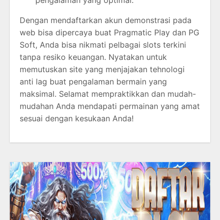
pengalaman yang optimal.
Dengan mendaftarkan akun demonstrasi pada
web bisa dipercaya buat Pragmatic Play dan PG
Soft, Anda bisa nikmati pelbagai slots terkini
tanpa resiko keuangan. Nyatakan untuk
memutuskan site yang menjajakan tehnologi
anti lag buat pengalaman bermain yang
maksimal. Selamat mempraktikkan dan mudah-
mudahan Anda mendapati permainan yang amat
sesuai dengan kesukaan Anda!