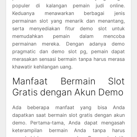
populer di kalangan pemain judi online.
Keduanya menawarkan berbagai jenis
permainan slot yang menarik dan menantang,
serta menyediakan fitur demo slot untuk
memudahkan pemain dalam mencoba
permainan mereka. Dengan adanya demo
pragmatic dan demo slot pg, pemain dapat
merasakan sensasi bermain tanpa harus merasa
khawatir kehilangan uang.
Manfaat Bermain Slot
Gratis dengan Akun Demo
Ada beberapa manfaat yang bisa Anda
dapatkan saat bermain slot gratis dengan akun
demo. Pertama-tama, Anda dapat mengasah
keterampilan bermain Anda tanpa harus