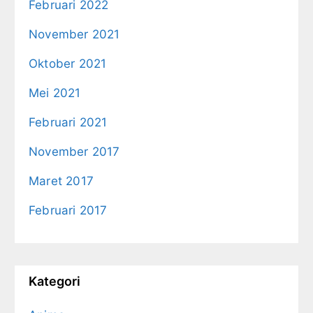
Februari 2022
November 2021
Oktober 2021
Mei 2021
Februari 2021
November 2017
Maret 2017
Februari 2017
Kategori