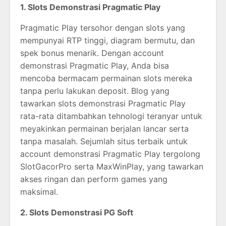
1. Slots Demonstrasi Pragmatic Play
Pragmatic Play tersohor dengan slots yang
mempunyai RTP tinggi, diagram bermutu, dan
spek bonus menarik. Dengan account
demonstrasi Pragmatic Play, Anda bisa
mencoba bermacam permainan slots mereka
tanpa perlu lakukan deposit. Blog yang
tawarkan slots demonstrasi Pragmatic Play
rata-rata ditambahkan tehnologi teranyar untuk
meyakinkan permainan berjalan lancar serta
tanpa masalah. Sejumlah situs terbaik untuk
account demonstrasi Pragmatic Play tergolong
SlotGacorPro serta MaxWinPlay, yang tawarkan
akses ringan dan perform games yang
maksimal.
2. Slots Demonstrasi PG Soft