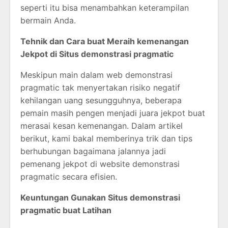
seperti itu bisa menambahkan keterampilan
bermain Anda.
Tehnik dan Cara buat Meraih kemenangan
Jekpot di Situs demonstrasi pragmatic
Meskipun main dalam web demonstrasi
pragmatic tak menyertakan risiko negatif
kehilangan uang sesungguhnya, beberapa
pemain masih pengen menjadi juara jekpot buat
merasai kesan kemenangan. Dalam artikel
berikut, kami bakal memberinya trik dan tips
berhubungan bagaimana jalannya jadi
pemenang jekpot di website demonstrasi
pragmatic secara efisien.
Keuntungan Gunakan Situs demonstrasi
pragmatic buat Latihan