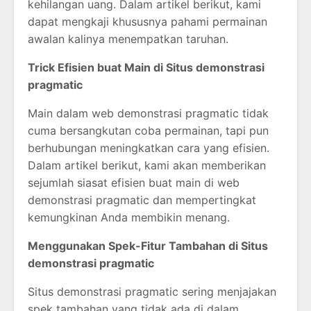
kehilangan uang. Dalam artikel berikut, kami
dapat mengkaji khususnya pahami permainan
awalan kalinya menempatkan taruhan.
Trick Efisien buat Main di Situs demonstrasi
pragmatic
Main dalam web demonstrasi pragmatic tidak
cuma bersangkutan coba permainan, tapi pun
berhubungan meningkatkan cara yang efisien.
Dalam artikel berikut, kami akan memberikan
sejumlah siasat efisien buat main di web
demonstrasi pragmatic dan mempertingkat
kemungkinan Anda membikin menang.
Menggunakan Spek-Fitur Tambahan di Situs
demonstrasi pragmatic
Situs demonstrasi pragmatic sering menjajakan
spek tambahan yang tidak ada di dalam