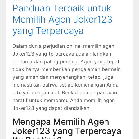
Panduan Terbaik untuk
Memilih Agen Joker123
yang Terpercaya
Dalam dunia perjudian online, memilih agen
Joker123 yang terpercaya adalah langkah
pertama dan paling penting. Agen yang tepat
tidak hanya memberikan pengalaman bermain
yang aman dan menyenangkan, tetapi juga
memastikan bahwa setiap kemenangan Anda
dibayar dengan adil. Berikut adalah panduan
naratif untuk membantu Anda memilih agen
Joker123 yang dapat diandalkan.
Mengapa Memilih Agen
Joker123 yang Terpercaya