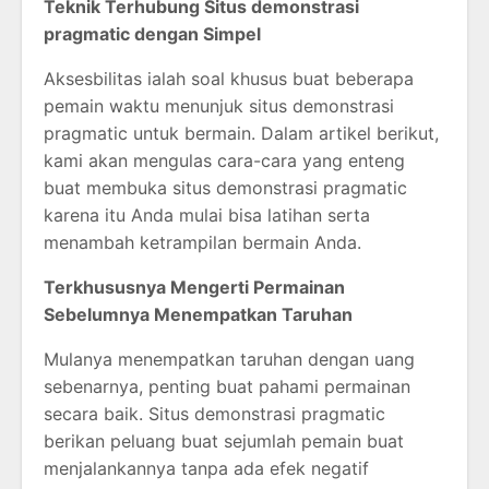
Teknik Terhubung Situs demonstrasi
pragmatic dengan Simpel
Aksesbilitas ialah soal khusus buat beberapa
pemain waktu menunjuk situs demonstrasi
pragmatic untuk bermain. Dalam artikel berikut,
kami akan mengulas cara-cara yang enteng
buat membuka situs demonstrasi pragmatic
karena itu Anda mulai bisa latihan serta
menambah ketrampilan bermain Anda.
Terkhususnya Mengerti Permainan
Sebelumnya Menempatkan Taruhan
Mulanya menempatkan taruhan dengan uang
sebenarnya, penting buat pahami permainan
secara baik. Situs demonstrasi pragmatic
berikan peluang buat sejumlah pemain buat
menjalankannya tanpa ada efek negatif