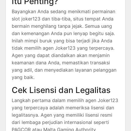
Itu Penting?
Bayangkan Anda sedang menikmati permainan
slot joker123 dan tiba-tiba, situs tempat Anda
bermain menghilang tanpa jejak. Semua uang
dan kemenangan Anda pun lenyap begitu saja.
Inilah mimpi buruk yang bisa terjadi jika Anda
tidak memilih agen Joker123 yang terpercaya.
Agen yang dapat diandalkan akan menjamin
keamanan dana Anda, memastikan transaksi
yang adil, dan menyediakan layanan pelanggan
yang baik.
Cek Lisensi dan Legalitas
Langkah pertama dalam memilih agen Joker123
yang terpercaya adalah memeriksa lisensi dan
legalitasnya. Agen yang memiliki lisensi resmi
dari lembaga perjudian internasional seperti
PAGCOR atau Malta Gaming Authority