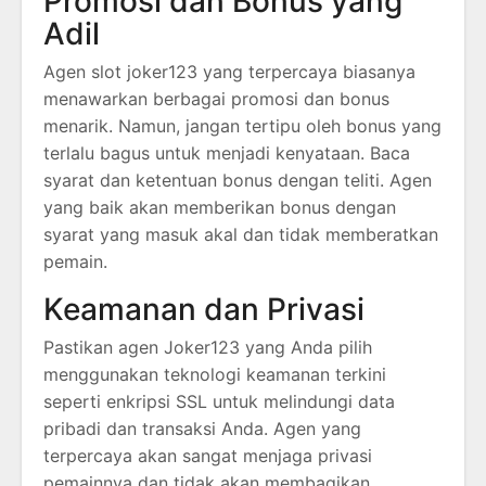
Promosi dan Bonus yang
Adil
Agen slot joker123 yang terpercaya biasanya
menawarkan berbagai promosi dan bonus
menarik. Namun, jangan tertipu oleh bonus yang
terlalu bagus untuk menjadi kenyataan. Baca
syarat dan ketentuan bonus dengan teliti. Agen
yang baik akan memberikan bonus dengan
syarat yang masuk akal dan tidak memberatkan
pemain.
Keamanan dan Privasi
Pastikan agen Joker123 yang Anda pilih
menggunakan teknologi keamanan terkini
seperti enkripsi SSL untuk melindungi data
pribadi dan transaksi Anda. Agen yang
terpercaya akan sangat menjaga privasi
pemainnya dan tidak akan membagikan