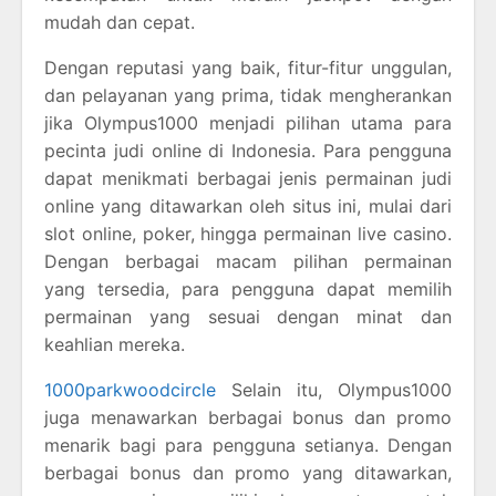
mudah dan cepat.
Dengan reputasi yang baik, fitur-fitur unggulan,
dan pelayanan yang prima, tidak mengherankan
jika Olympus1000 menjadi pilihan utama para
pecinta judi online di Indonesia. Para pengguna
dapat menikmati berbagai jenis permainan judi
online yang ditawarkan oleh situs ini, mulai dari
slot online, poker, hingga permainan live casino.
Dengan berbagai macam pilihan permainan
yang tersedia, para pengguna dapat memilih
permainan yang sesuai dengan minat dan
keahlian mereka.
1000parkwoodcircle
Selain itu, Olympus1000
juga menawarkan berbagai bonus dan promo
menarik bagi para pengguna setianya. Dengan
berbagai bonus dan promo yang ditawarkan,