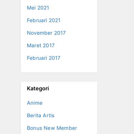
Mei 2021
Februari 2021
November 2017
Maret 2017
Februari 2017
Kategori
Anime
Berita Artis
Bonus New Member