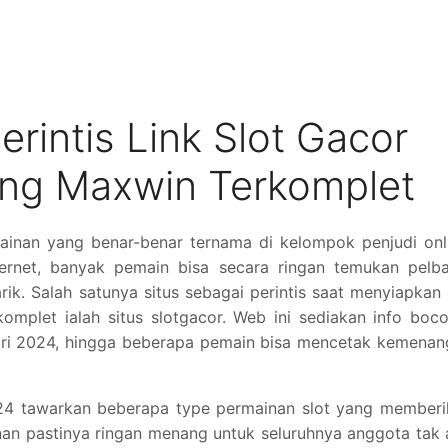
erintis Link Slot Gacor
ng Maxwin Terkomplet
mainan yang benar-benar ternama di kelompok penjudi onl
ernet, banyak pemain bisa secara ringan temukan pelba
ik. Salah satunya situs sebagai perintis saat menyiapkan 
mplet ialah situs slotgacor. Web ini sediakan info boc
hari 2024, hingga beberapa pemain bisa mencetak kemena
 2024 tawarkan beberapa type permainan slot yang member
an pastinya ringan menang untuk seluruhnya anggota tak