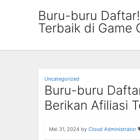
Skip
Buru-buru Daftar!
to
content
Terbaik di Game 
Uncategorized
Buru-buru Dafta
Berikan Afiliasi
Mei 31, 2024
by
Cloud Administrator