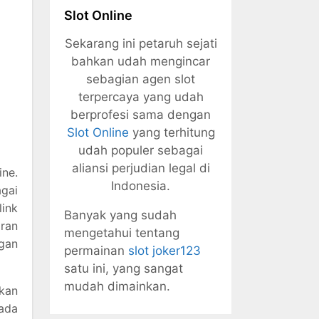
Slot Online
Sekarang ini petaruh sejati
bahkan udah mengincar
sebagian agen slot
terpercaya yang udah
berprofesi sama dengan
Slot Online
yang terhitung
udah populer sebagai
aliansi perjudian legal di
ine.
Indonesia.
gai
link
Banyak yang sudah
oran
mengetahui tentang
ngan
permainan
slot joker123
satu ini, yang sangat
mudah dimainkan.
ikan
 ada