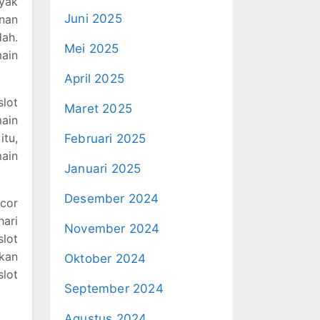
nyak
Juni 2025
nan
ah.
Mei 2025
main
April 2025
slot
Maret 2025
ain
itu,
Februari 2025
main
Januari 2025
Desember 2024
acor
hari
November 2024
lot
kan
Oktober 2024
slot
September 2024
Agustus 2024