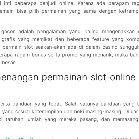
psi inti beberapa penjudi online. Karena ada beragam r
emain bisa pilih permainan yang sama dengan ketrampi
t gacor adalah pengalaman yang paling mengenakkan 
rafis yang memikat dan beberapa feature yang kompl
 bermain slot seakan-akan ada di dalam casino sungguh
 beberapa ragam bonus serta promo yang menarik, maka ba
 besar.
enangan permainan slot online 
erta panduan yang tepat. Salah satunya panduan yang b
t yang sesuai keterampilan dan hoki masing-masing. Diluar 
ti taruhan jumlah yang mereka pasang, dan memasang