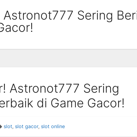
 Astronot777 Sering Berik
Gacor!
r! Astronot777 Sering
 Terbaik di Game Gacor!
slot
,
slot gacor
,
slot online