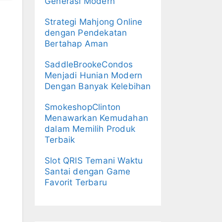
Generasi Modern
Strategi Mahjong Online
dengan Pendekatan
Bertahap Aman
SaddleBrookeCondos
Menjadi Hunian Modern
Dengan Banyak Kelebihan
SmokeshopClinton
Menawarkan Kemudahan
dalam Memilih Produk
Terbaik
Slot QRIS Temani Waktu
Santai dengan Game
Favorit Terbaru