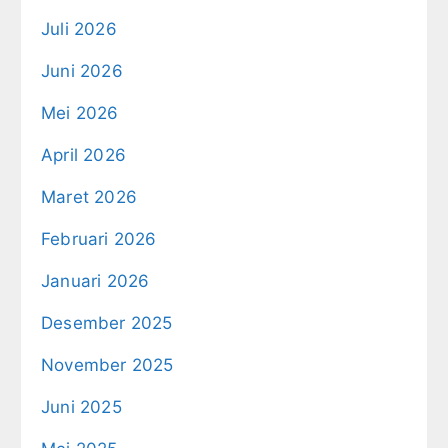
Juli 2026
Juni 2026
Mei 2026
April 2026
Maret 2026
Februari 2026
Januari 2026
Desember 2025
November 2025
Juni 2025