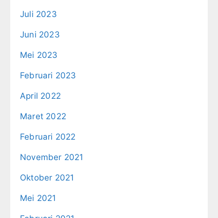
Juli 2023
Juni 2023
Mei 2023
Februari 2023
April 2022
Maret 2022
Februari 2022
November 2021
Oktober 2021
Mei 2021