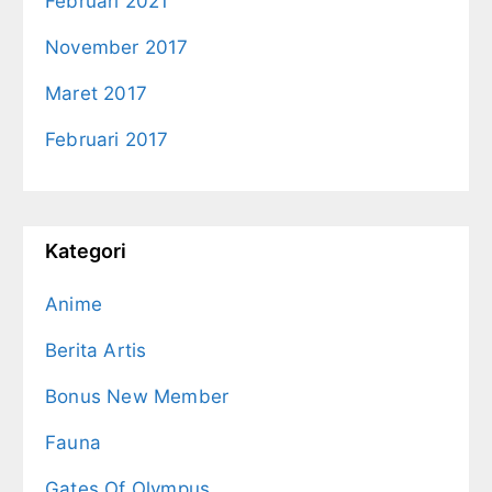
Februari 2021
November 2017
Maret 2017
Februari 2017
Kategori
Anime
Berita Artis
Bonus New Member
Fauna
Gates Of Olympus