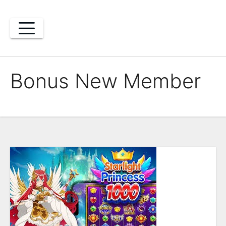
Skip
to
content
Bonus New Member