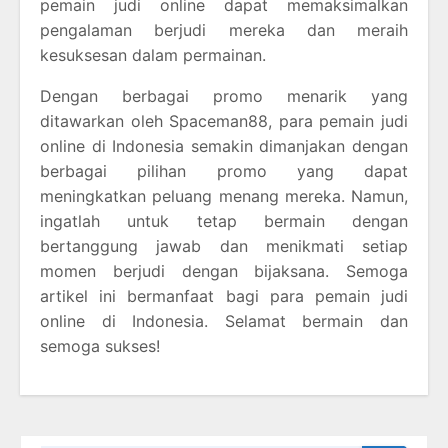
pemain judi online dapat memaksimalkan
pengalaman berjudi mereka dan meraih
kesuksesan dalam permainan.
Dengan berbagai promo menarik yang
ditawarkan oleh Spaceman88, para pemain judi
online di Indonesia semakin dimanjakan dengan
berbagai pilihan promo yang dapat
meningkatkan peluang menang mereka. Namun,
ingatlah untuk tetap bermain dengan
bertanggung jawab dan menikmati setiap
momen berjudi dengan bijaksana. Semoga
artikel ini bermanfaat bagi para pemain judi
online di Indonesia. Selamat bermain dan
semoga sukses!