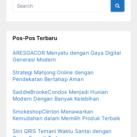
Pos-Pos Terbaru
ARESGACOR Menyatu dengan Gaya Digital
Generasi Modern
Strategi Mahjong Online dengan
Pendekatan Bertahap Aman
SaddleBrookeCondos Menjadi Hunian
Modern Dengan Banyak Kelebihan
SmokeshopClinton Menawarkan
Kemudahan dalam Memilih Produk Terbaik
Slot QRIS Temani Waktu Santai dengan