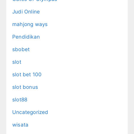
Judi Online
mahjong ways
Pendidikan
sbobet
slot
slot bet 100
slot bonus
slot88
Uncategorized
wisata