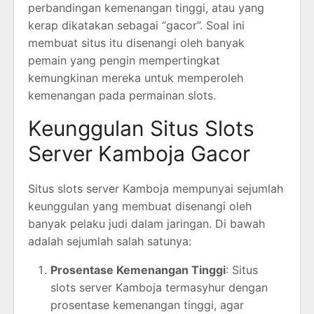
perbandingan kemenangan tinggi, atau yang
kerap dikatakan sebagai “gacor”. Soal ini
membuat situs itu disenangi oleh banyak
pemain yang pengin mempertingkat
kemungkinan mereka untuk memperoleh
kemenangan pada permainan slots.
Keunggulan Situs Slots
Server Kamboja Gacor
Situs slots server Kamboja mempunyai sejumlah
keunggulan yang membuat disenangi oleh
banyak pelaku judi dalam jaringan. Di bawah
adalah sejumlah salah satunya:
Prosentase Kemenangan Tinggi
: Situs
slots server Kamboja termasyhur dengan
prosentase kemenangan tinggi, agar