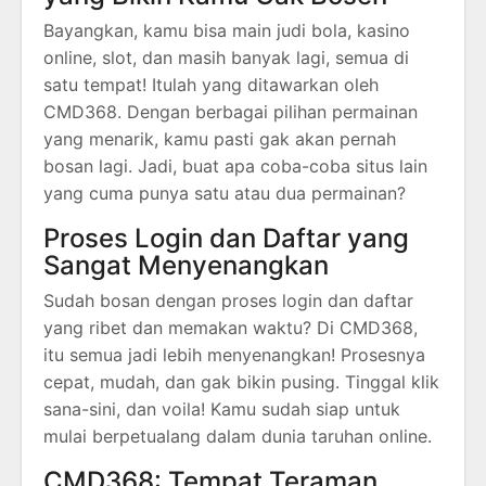
Bayangkan, kamu bisa main judi bola, kasino
online, slot, dan masih banyak lagi, semua di
satu tempat! Itulah yang ditawarkan oleh
CMD368. Dengan berbagai pilihan permainan
yang menarik, kamu pasti gak akan pernah
bosan lagi. Jadi, buat apa coba-coba situs lain
yang cuma punya satu atau dua permainan?
Proses Login dan Daftar yang
Sangat Menyenangkan
Sudah bosan dengan proses login dan daftar
yang ribet dan memakan waktu? Di CMD368,
itu semua jadi lebih menyenangkan! Prosesnya
cepat, mudah, dan gak bikin pusing. Tinggal klik
sana-sini, dan voila! Kamu sudah siap untuk
mulai berpetualang dalam dunia taruhan online.
CMD368: Tempat Teraman