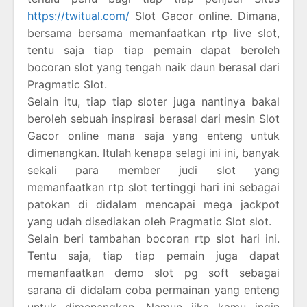
https://twitual.com/
Slot Gacor online. Dimana,
bersama bersama memanfaatkan rtp live slot,
tentu saja tiap tiap pemain dapat beroleh
bocoran slot yang tengah naik daun berasal dari
Pragmatic Slot.
Selain itu, tiap tiap sloter juga nantinya bakal
beroleh sebuah inspirasi berasal dari mesin Slot
Gacor online mana saja yang enteng untuk
dimenangkan. Itulah kenapa selagi ini ini, banyak
sekali para member judi slot yang
memanfaatkan rtp slot tertinggi hari ini sebagai
patokan di didalam mencapai mega jackpot
yang udah disediakan oleh Pragmatic Slot slot.
Selain beri tambahan bocoran rtp slot hari ini.
Tentu saja, tiap tiap pemain juga dapat
memanfaatkan demo slot pg soft sebagai
sarana di didalam coba permainan yang enteng
untuk dimenangkan. Namun jika kamu ingin