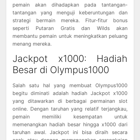
pemain akan dihadapkan pada tantangan-
tantangan yang menguji keberuntungan dan
strategi bermain mereka. Fitur-fitur bonus
seperti Putaran Gratis dan Wilds akan
membantu pemain untuk meningkatkan peluang
menang mereka.
Jackpot x1000: Hadiah
Besar di Olympus1000
Salah satu hal yang membuat Olympus1000
begitu diminati adalah hadiah Jackpot x1000
yang ditawarkan di berbagai permainan slot
online. Dengan taruhan yang relatif terjangkau,
pemain memiliki kesempatan untuk
memenangkan hadiah besar hingga x1000 dari
taruhan awal. Jackpot ini bisa diraih secara