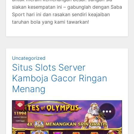
siakan kesempatan ini – gabunglah dengan Saba
Sport hari ini dan rasakan sendiri keajaiban
taruhan bola yang kami tawarkan!
Uncategorized
Situs Slots Server
Kamboja Gacor Ringan
Menang