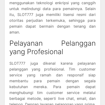
menggunakan teknologi enkripsi yang canggih
untuk melindungi data para pemainnya. Selain
itu, SLOT777 juga memiliki lisensi resmi dari
otoritas perjudian terkemuka, sehingga para
pemain dapat bermain dengan tenang dan
aman.
Pelayanan Pelanggan
yang Profesional
SLOT777 juga dikenal karena pelayanan
pelanggan yang profesional. Tim customer
service yang ramah dan responsif siap
membantu para pemain dengan segala
kebutuhan mereka. Para pemain dapat
menghubungi tim customer service melalui
berbagai metode, seperti live chat, email, dan
telepon. Dengan layanan pelanggan yang prima,