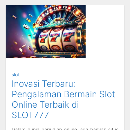
slot
Inovasi Terbaru:
Pengalaman Bermain Slot
Online Terbaik di
SLOT777
Dalam dunia perjudian online, ada banyak situs