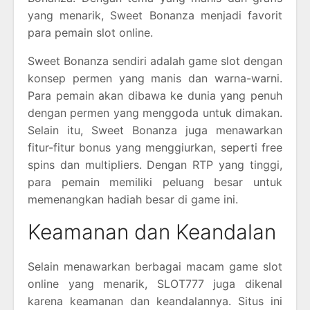
yang menarik, Sweet Bonanza menjadi favorit
para pemain slot online.
Sweet Bonanza sendiri adalah game slot dengan
konsep permen yang manis dan warna-warni.
Para pemain akan dibawa ke dunia yang penuh
dengan permen yang menggoda untuk dimakan.
Selain itu, Sweet Bonanza juga menawarkan
fitur-fitur bonus yang menggiurkan, seperti free
spins dan multipliers. Dengan RTP yang tinggi,
para pemain memiliki peluang besar untuk
memenangkan hadiah besar di game ini.
Keamanan dan Keandalan
Selain menawarkan berbagai macam game slot
online yang menarik, SLOT777 juga dikenal
karena keamanan dan keandalannya. Situs ini