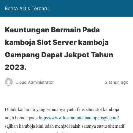
Berita Artis Terbaru
Keuntungan Bermain Pada
kamboja Slot Server kamboja
Gampang Dapat Jekpot Tahun
2023.
Cloud Administrator
2 tahun ago
Untuk kalian itu yang semuanya yaitu fans situs slot kamboja
udah berada pada
https://www.lostmountainautopartsga.com/
sajikan kamboja kini udah menjadi salah satunya suatu alternatif