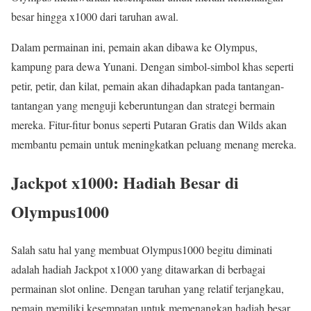
besar hingga x1000 dari taruhan awal.
Dalam permainan ini, pemain akan dibawa ke Olympus,
kampung para dewa Yunani. Dengan simbol-simbol khas seperti
petir, petir, dan kilat, pemain akan dihadapkan pada tantangan-
tantangan yang menguji keberuntungan dan strategi bermain
mereka. Fitur-fitur bonus seperti Putaran Gratis dan Wilds akan
membantu pemain untuk meningkatkan peluang menang mereka.
Jackpot x1000: Hadiah Besar di
Olympus1000
Salah satu hal yang membuat Olympus1000 begitu diminati
adalah hadiah Jackpot x1000 yang ditawarkan di berbagai
permainan slot online. Dengan taruhan yang relatif terjangkau,
pemain memiliki kesempatan untuk memenangkan hadiah besar