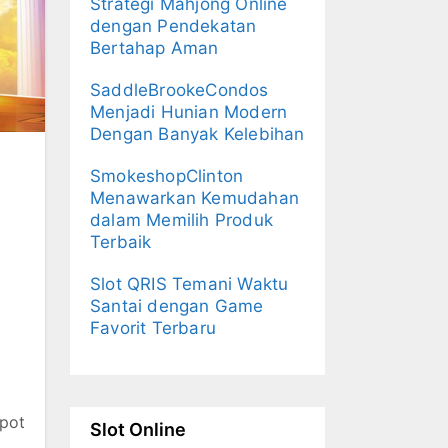
Strategi Mahjong Online
dengan Pendekatan
Bertahap Aman
SaddleBrookeCondos
Menjadi Hunian Modern
Dengan Banyak Kelebihan
SmokeshopClinton
Menawarkan Kemudahan
dalam Memilih Produk
Terbaik
Slot QRIS Temani Waktu
Santai dengan Game
Favorit Terbaru
kpot
Slot Online