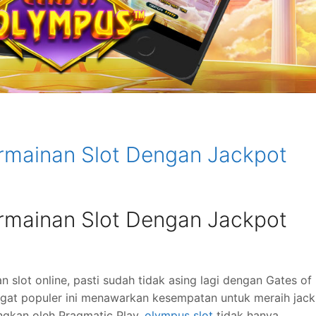
rmainan Slot Dengan Jackpot
rmainan Slot Dengan Jackpot
slot online, pasti sudah tidak asing lagi dengan Gates of
ngat populer ini menawarkan kesempatan untuk meraih jac
ngkan oleh Pragmatic Play,
olympus slot
tidak hanya