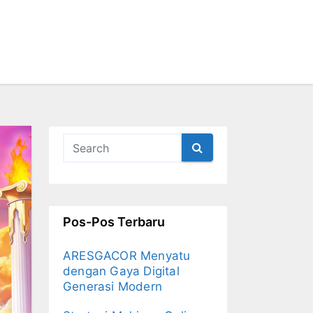
Pos-Pos Terbaru
ARESGACOR Menyatu
dengan Gaya Digital
Generasi Modern