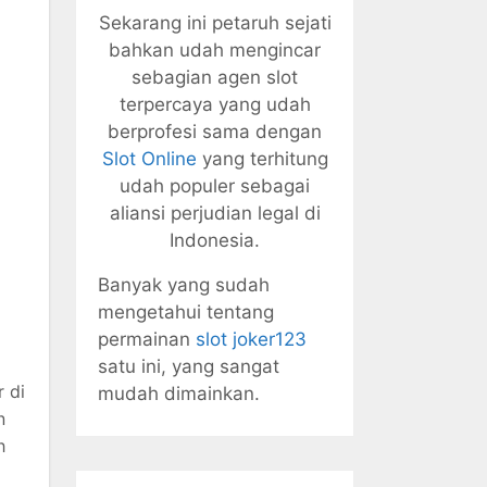
Sekarang ini petaruh sejati
bahkan udah mengincar
sebagian agen slot
terpercaya yang udah
berprofesi sama dengan
Slot Online
yang terhitung
udah populer sebagai
aliansi perjudian legal di
Indonesia.
Banyak yang sudah
mengetahui tentang
permainan
slot joker123
satu ini, yang sangat
 di
mudah dimainkan.
n
h