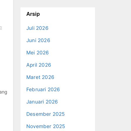
Arsip
:
Juli 2026
Juni 2026
Mei 2026
April 2026
Maret 2026
Februari 2026
ang
Januari 2026
Desember 2025
November 2025