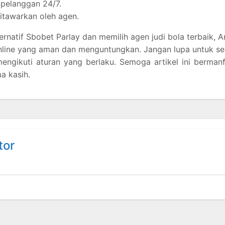
 pelanggan 24/7.
itawarkan oleh agen.
ernatif Sbobet Parlay dan memilih agen judi bola terbaik, 
line yang aman dan menguntungkan. Jangan lupa untuk se
ngikuti aturan yang berlaku. Semoga artikel ini berman
a kasih.
tor