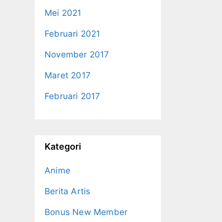
Mei 2021
Februari 2021
November 2017
Maret 2017
Februari 2017
Kategori
Anime
Berita Artis
Bonus New Member