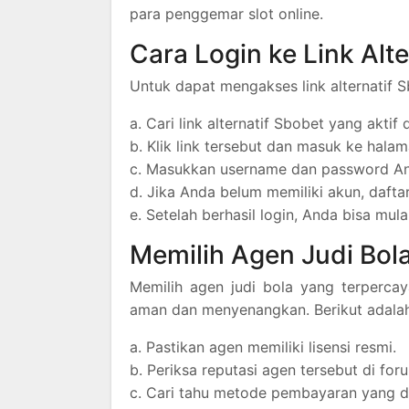
para penggemar slot online.
Cara Login ke Link Alte
Untuk dapat mengakses link alternatif S
a. Cari link alternatif Sbobet yang aktif
b. Klik link tersebut dan masuk ke hala
c. Masukkan username dan password A
d. Jika Anda belum memiliki akun, daftar
e. Setelah berhasil login, Anda bisa mu
Memilih Agen Judi Bola
Memilih agen judi bola yang terperca
aman dan menyenangkan. Berikut adalah 
a. Pastikan agen memiliki lisensi resmi.
b. Periksa reputasi agen tersebut di foru
c. Cari tahu metode pembayaran yang d