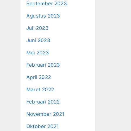
September 2023
Agustus 2023
Juli 2023
Juni 2023
Mei 2023
Februari 2023
April 2022
Maret 2022
Februari 2022
November 2021
Oktober 2021