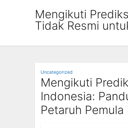
Skip
Mengikuti Prediks
to
content
Tidak Resmi untu
Uncategorized
Mengikuti Predik
Indonesia: Pand
Petaruh Pemula