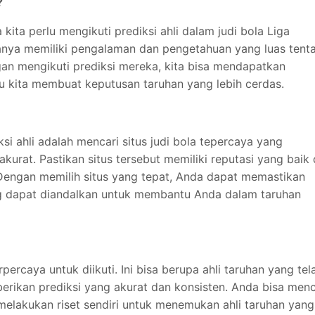
?
ita perlu mengikuti prediksi ahli dalam judi bola Liga
asanya memiliki pengalaman dan pengetahuan yang luas tent
gan mengikuti prediksi mereka, kita bisa mendapatkan
kita membuat keputusan taruhan yang lebih cerdas.
i ahli adalah mencari situs judi bola tepercaya yang
kurat. Pastikan situs tersebut memiliki reputasi yang baik
Dengan memilih situs yang tepat, Anda dapat memastikan
 dapat diandalkan untuk membantu Anda dalam taruhan
erpercaya untuk diikuti. Ini bisa berupa ahli taruhan yang tel
erikan prediksi yang akurat dan konsisten. Anda bisa menc
melakukan riset sendiri untuk menemukan ahli taruhan yang