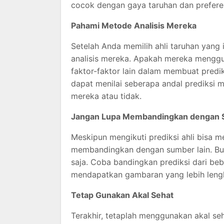
cocok dengan gaya taruhan dan prefere
Pahami Metode Analisis Mereka
Setelah Anda memilih ahli taruhan yang
analisis mereka. Apakah mereka menggun
faktor-faktor lain dalam membuat pred
dapat menilai seberapa andal prediksi
mereka atau tidak.
Jangan Lupa Membandingkan dengan 
Meskipun mengikuti prediksi ahli bisa m
membandingkan dengan sumber lain. Buka
saja. Coba bandingkan prediksi dari bebe
mendapatkan gambaran yang lebih lengk
Tetap Gunakan Akal Sehat
Terakhir, tetaplah menggunakan akal seh