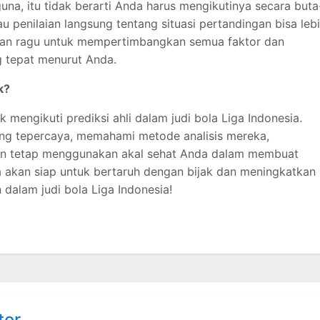
na, itu tidak berarti Anda harus mengikutinya secara buta
au penilaian langsung tentang situasi pertandingan bisa leb
jangan ragu untuk mempertimbangkan semua faktor dan
 tepat menurut Anda.
k?
 mengikuti prediksi ahli dalam judi bola Liga Indonesia.
ang tepercaya, memahami metode analisis mereka,
an tetap menggunakan akal sehat Anda dalam membuat
 akan siap untuk bertaruh dengan bijak dan meningkatkan
alam judi bola Liga Indonesia!
tor