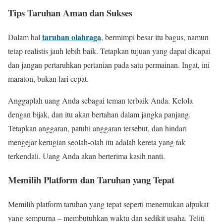
Tips Taruhan Aman dan Sukses
taruhan olahraga
Dalam hal
, bermimpi besar itu bagus, namun
tetap realistis jauh lebih baik. Tetapkan tujuan yang dapat dicapai
dan jangan pertaruhkan pertanian pada satu permainan. Ingat, ini
maraton, bukan lari cepat.
Anggaplah uang Anda sebagai teman terbaik Anda. Kelola
dengan bijak, dan itu akan bertahan dalam jangka panjang.
Tetapkan anggaran, patuhi anggaran tersebut, dan hindari
mengejar kerugian seolah-olah itu adalah kereta yang tak
terkendali. Uang Anda akan berterima kasih nanti.
Memilih Platform dan Taruhan yang Tepat
Memilih platform taruhan yang tepat seperti menemukan alpukat
yang sempurna – membutuhkan waktu dan sedikit usaha. Teliti