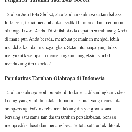
Taruhan Judi Bola Sbobet, atau taruhan olahraga dalam bahasa
Indonesia, ibarat menambahkan sedikit bumbu dalam menonton
olahraga favorit Anda. Di sinilah Anda dapat menaruh uang Anda
di mana pun Anda berada, membuat permainan menjadi lebih
mendebarkan dan menegangkan. Selain itu, siapa yang tidak
menyukai kesempatan memenangkan uang ekstra sambil
mendukung tim mereka?
Popularitas Taruhan Olahraga di Indonesia
Taruhan olahraga lebih populer di Indonesia dibandingkan video
kucing yang viral. Ini adalah hiburan nasional yang menyatukan
orang-orang, baik mereka mendukung tim yang sama atau
bersaing satu sama lain dalam taruhan persahabatan. Sensasi
memprediksi hasil dan menang besar terlalu sulit untuk ditolak.