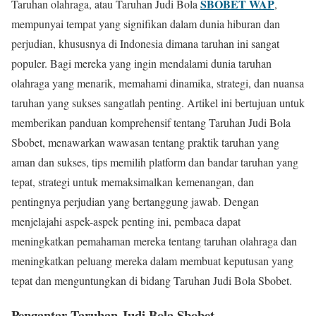
SBOBET WAP
Taruhan olahraga, atau Taruhan Judi Bola
,
mempunyai tempat yang signifikan dalam dunia hiburan dan
perjudian, khususnya di Indonesia dimana taruhan ini sangat
populer. Bagi mereka yang ingin mendalami dunia taruhan
olahraga yang menarik, memahami dinamika, strategi, dan nuansa
taruhan yang sukses sangatlah penting. Artikel ini bertujuan untuk
memberikan panduan komprehensif tentang Taruhan Judi Bola
Sbobet, menawarkan wawasan tentang praktik taruhan yang
aman dan sukses, tips memilih platform dan bandar taruhan yang
tepat, strategi untuk memaksimalkan kemenangan, dan
pentingnya perjudian yang bertanggung jawab. Dengan
menjelajahi aspek-aspek penting ini, pembaca dapat
meningkatkan pemahaman mereka tentang taruhan olahraga dan
meningkatkan peluang mereka dalam membuat keputusan yang
tepat dan menguntungkan di bidang Taruhan Judi Bola Sbobet.
Pengantar Taruhan Judi Bola Sbobet