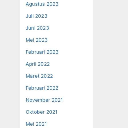
Agustus 2023
Juli 2023
Juni 2023
Mei 2023
Februari 2023
April 2022
Maret 2022
Februari 2022
November 2021
Oktober 2021
Mei 2021