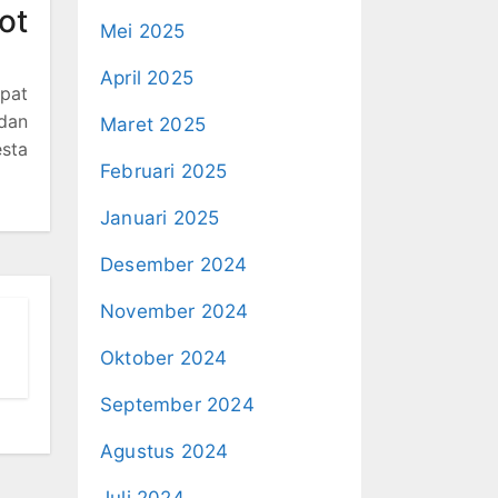
ot
Mei 2025
April 2025
pat
dan
Maret 2025
esta
Februari 2025
Januari 2025
Desember 2024
November 2024
Oktober 2024
September 2024
Agustus 2024