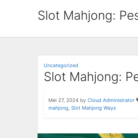
Skip
Slot Mahjong: Pe
to
content
Uncategorized
Slot Mahjong: P
Mei 27, 2024
by
Cloud Administrator
mahjong
,
Slot Mahjong Ways