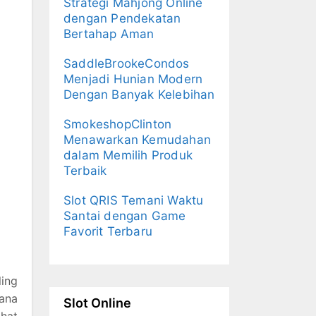
Strategi Mahjong Online
dengan Pendekatan
Bertahap Aman
SaddleBrookeCondos
Menjadi Hunian Modern
Dengan Banyak Kelebihan
SmokeshopClinton
Menawarkan Kemudahan
dalam Memilih Produk
Terbaik
Slot QRIS Temani Waktu
Santai dengan Game
Favorit Terbaru
ing
ana
Slot Online