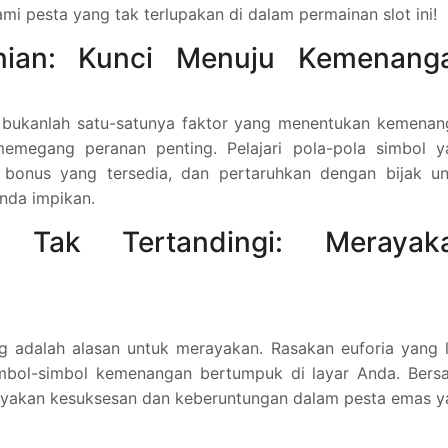
i pesta yang tak terlupakan di dalam permainan slot ini!
anian: Kunci Menuju Kemenang
 bukanlah satu-satunya faktor yang menentukan kemenan
memegang peranan penting. Pelajari pola-pola simbol y
r bonus yang tersedia, dan pertaruhkan dengan bijak un
nda impikan.
Tak Tertandingi: Merayak
 adalah alasan untuk merayakan. Rasakan euforia yang l
imbol-simbol kemenangan bertumpuk di layar Anda. Bers
ayakan kesuksesan dan keberuntungan dalam pesta emas y