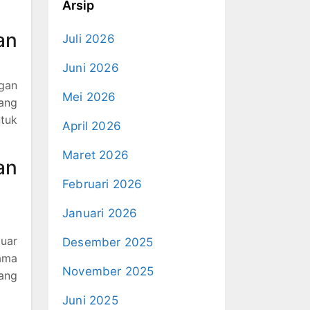
Arsip
an
Juli 2026
Juni 2026
gan
Mei 2026
ang
tuk
April 2026
Maret 2026
an
Februari 2026
Januari 2026
uar
Desember 2025
ama
November 2025
ang
Juni 2025