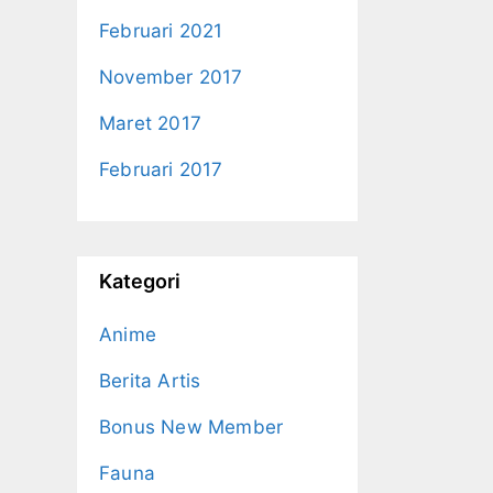
Februari 2021
November 2017
Maret 2017
Februari 2017
Kategori
Anime
Berita Artis
Bonus New Member
Fauna