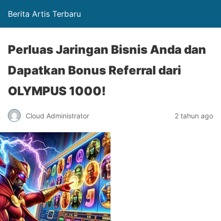
Berita Artis Terbaru
Perluas Jaringan Bisnis Anda dan
Dapatkan Bonus Referral dari
OLYMPUS 1000!
Cloud Administrator
2 tahun ago