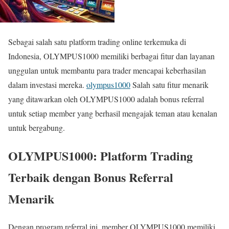
Sebagai salah satu platform trading online terkemuka di
Indonesia, OLYMPUS1000 memiliki berbagai fitur dan layanan
unggulan untuk membantu para trader mencapai keberhasilan
dalam investasi mereka.
olympus1000
Salah satu fitur menarik
yang ditawarkan oleh OLYMPUS1000 adalah bonus referral
untuk setiap member yang berhasil mengajak teman atau kenalan
untuk bergabung.
OLYMPUS1000: Platform Trading
Terbaik dengan Bonus Referral
Menarik
Dengan program referral ini, member OLYMPUS1000 memiliki