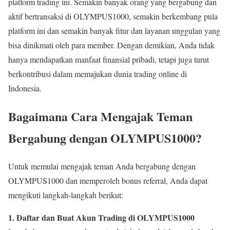
platform trading ini. Semakin banyak orang yang bergabung dan
aktif bertransaksi di OLYMPUS1000, semakin berkembang pula
platform ini dan semakin banyak fitur dan layanan unggulan yang
bisa dinikmati oleh para member. Dengan demikian, Anda tidak
hanya mendapatkan manfaat finansial pribadi, tetapi juga turut
berkontribusi dalam memajukan dunia trading online di
Indonesia.
Bagaimana Cara Mengajak Teman
Bergabung dengan OLYMPUS1000?
Untuk memulai mengajak teman Anda bergabung dengan
OLYMPUS1000 dan memperoleh bonus referral, Anda dapat
mengikuti langkah-langkah berikut:
1. Daftar dan Buat Akun Trading di OLYMPUS1000