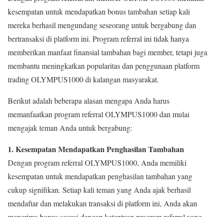
kesempatan untuk mendapatkan bonus tambahan setiap kali
mereka berhasil mengundang seseorang untuk bergabung dan
bertransaksi di platform ini. Program referral ini tidak hanya
memberikan manfaat finansial tambahan bagi member, tetapi juga
membantu meningkatkan popularitas dan penggunaan platform
trading OLYMPUS1000 di kalangan masyarakat.
Berikut adalah beberapa alasan mengapa Anda harus
memanfaatkan program referral OLYMPUS1000 dan mulai
mengajak teman Anda untuk bergabung:
1. Kesempatan Mendapatkan Penghasilan Tambahan
Dengan program referral OLYMPUS1000, Anda memiliki
kesempatan untuk mendapatkan penghasilan tambahan yang
cukup signifikan. Setiap kali teman yang Anda ajak berhasil
mendaftar dan melakukan transaksi di platform ini, Anda akan
menerima bonus sesuai dengan ketentuan program referral yang