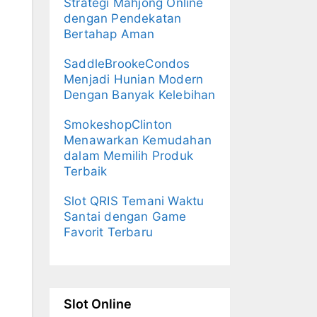
Strategi Mahjong Online
dengan Pendekatan
Bertahap Aman
SaddleBrookeCondos
Menjadi Hunian Modern
Dengan Banyak Kelebihan
SmokeshopClinton
Menawarkan Kemudahan
dalam Memilih Produk
Terbaik
Slot QRIS Temani Waktu
Santai dengan Game
Favorit Terbaru
Slot Online