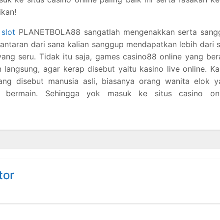
ikan!
slot
PLANETBOLA88 sangatlah mengenakkan serta sang
Lantaran dari sana kalian sanggup mendapatkan lebih dari 
ang seru. Tidak itu saja, games casino88 online yang be
ngsung, agar kerap disebut yaitu kasino live online. Ka
ng disebut manusia asli, biasanya orang wanita elok y
 bermain. Sehingga yok masuk ke situs casino onl
tor