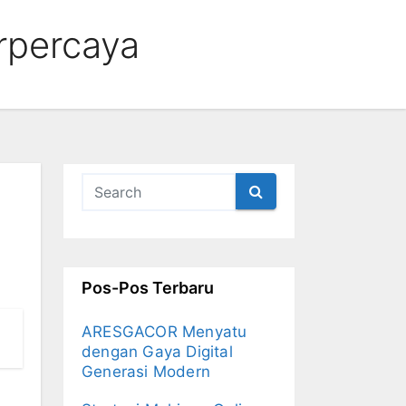
erpercaya
Pos-Pos Terbaru
ARESGACOR Menyatu
dengan Gaya Digital
Generasi Modern