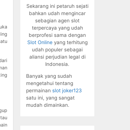
Sekarang ini petaruh sejati
bahkan udah mengincar
sebagian agen slot
buka
terpercaya yang udah
ling
berprofesi sama dengan
atu
Slot Online
yang terhitung
udah populer sebagai
aliansi perjudian legal di
dari
Indonesia.
aman
ing
Banyak yang sudah
mengetahui tentang
permainan
slot joker123
satu ini, yang sangat
mudah dimainkan.
ggup
tau
ain