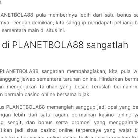
.
 PLANETBOLA88 pula memberinya lebih dari satu bonus se
ya. Dengan demikian, kita sanggup mendapati peluang bi
sementara main di situs ini.
ne di PLANETBOLA88 sangatlah
i PLANETBOLA88 sangatlah membahagiakan, kita pula wa
anggung jawab sementara taruhan online. Hindarkan berm
an mengerjakan taruhan yang besar. Teruslah bermain-m
n bermain casino online bersama bijak.
 situs PLANETBOLA88 memanglah sanggup jadi opsi yang b
engan lebih dari satu ragam permainan kasino online y
ang sengit, dan bonus serta promosi yang menggairahk
an jadi situs casino online terpercaya yang wajar bi
uk ke situs casino online paling baik ini serta rasakan k