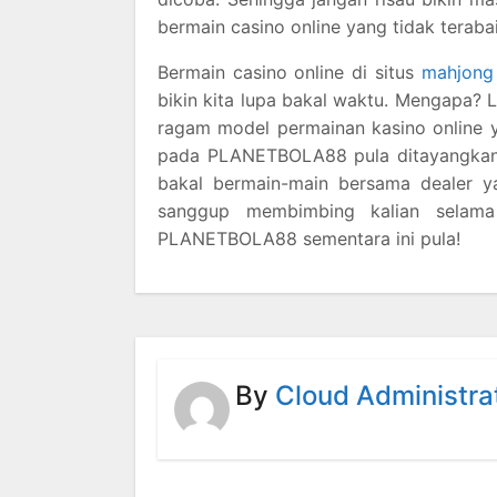
bermain casino online yang tidak teraba
Bermain casino online di situs
mahjong 
bikin kita lupa bakal waktu. Mengapa? 
ragam model permainan kasino online y
pada PLANETBOLA88 pula ditayangkan la
bakal bermain-main bersama dealer ya
sanggup membimbing kalian selama
PLANETBOLA88 sementara ini pula!
By
Cloud Administra