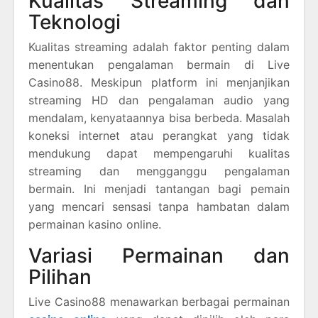
Kualitas Streaming dan
Teknologi
Kualitas streaming adalah faktor penting dalam
menentukan pengalaman bermain di Live
Casino88. Meskipun platform ini menjanjikan
streaming HD dan pengalaman audio yang
mendalam, kenyataannya bisa berbeda. Masalah
koneksi internet atau perangkat yang tidak
mendukung dapat mempengaruhi kualitas
streaming dan mengganggu pengalaman
bermain. Ini menjadi tantangan bagi pemain
yang mencari sensasi tanpa hambatan dalam
permainan kasino online.
Variasi Permainan dan
Pilihan
Live Casino88 menawarkan berbagai permainan