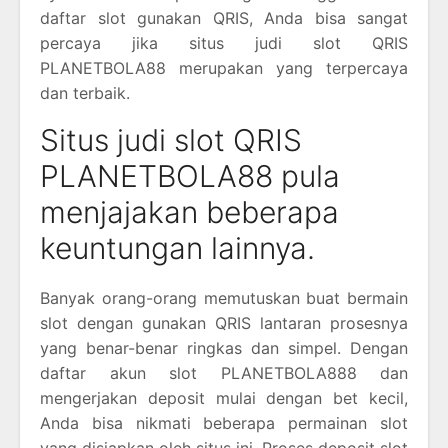
daftar slot gunakan QRIS, Anda bisa sangat
percaya jika situs judi slot QRIS
PLANETBOLA88 merupakan yang terpercaya
dan terbaik.
Situs judi slot QRIS
PLANETBOLA88 pula
menjajakan beberapa
keuntungan lainnya.
Banyak orang-orang memutuskan buat bermain
slot dengan gunakan QRIS lantaran prosesnya
yang benar-benar ringkas dan simpel. Dengan
daftar akun slot PLANETBOLA888 dan
mengerjakan deposit mulai dengan bet kecil,
Anda bisa nikmati beberapa permainan slot