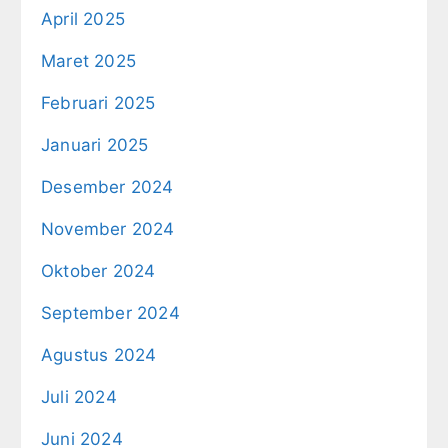
April 2025
Maret 2025
Februari 2025
Januari 2025
Desember 2024
November 2024
Oktober 2024
September 2024
Agustus 2024
Juli 2024
Juni 2024