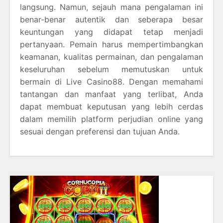
langsung. Namun, sejauh mana pengalaman ini
benar-benar autentik dan seberapa besar
keuntungan yang didapat tetap menjadi
pertanyaan. Pemain harus mempertimbangkan
keamanan, kualitas permainan, dan pengalaman
keseluruhan sebelum memutuskan untuk
bermain di Live Casino88. Dengan memahami
tantangan dan manfaat yang terlibat, Anda
dapat membuat keputusan yang lebih cerdas
dalam memilih platform perjudian online yang
sesuai dengan preferensi dan tujuan Anda.