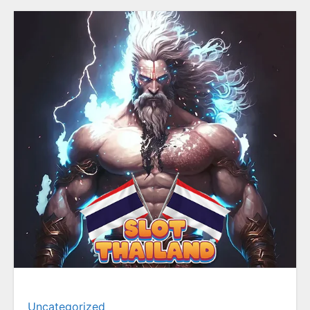
Uncategorized