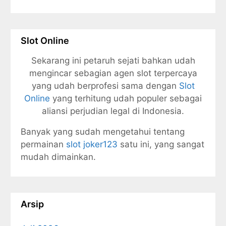
Slot Online
Sekarang ini petaruh sejati bahkan udah
mengincar sebagian agen slot terpercaya
yang udah berprofesi sama dengan
Slot
Online
yang terhitung udah populer sebagai
aliansi perjudian legal di Indonesia.
Banyak yang sudah mengetahui tentang
permainan
slot joker123
satu ini, yang sangat
mudah dimainkan.
Arsip