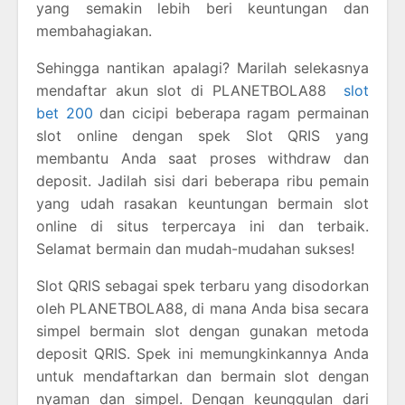
yang semakin lebih beri keuntungan dan
membahagiakan.
Sehingga nantikan apalagi? Marilah selekasnya
mendaftar akun slot di PLANETBOLA88
slot
bet 200
dan cicipi beberapa ragam permainan
slot online dengan spek Slot QRIS yang
membantu Anda saat proses withdraw dan
deposit. Jadilah sisi dari beberapa ribu pemain
yang udah rasakan keuntungan bermain slot
online di situs terpercaya ini dan terbaik.
Selamat bermain dan mudah-mudahan sukses!
Slot QRIS sebagai spek terbaru yang disodorkan
oleh PLANETBOLA88, di mana Anda bisa secara
simpel bermain slot dengan gunakan metoda
deposit QRIS. Spek ini memungkinkannya Anda
untuk mendaftarkan dan bermain slot dengan
nyaman dan simpel. Dengan keunggulan dari