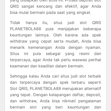
yang disiapkan oleh situs ini. Proses deposit slot
QRIS sangat kencang dan efektif, agar Anda
bisa mulai bermain pada saat yang singkat.
Tidak hanya itu, situs judi slot QRIS
PLANETBOLA88 pula menjajakan beberapa
keuntungan lainnya. Oleh karena ada spek
withdraw yang cepat serta mudah, Anda bisa
menarik kemenangan Anda dengan nyaman.
Situs ini pula sebagai yang resmi dan
terpercaya, agar Anda tak perlu waswas perihal
keamanan dan keadilan dalam bermain.
Sehingga kalau Anda cari situs judi slot terbaik
dan terpercaya dengan spek terbaru seperti
Slot QRIS, PLANETBOLA88 merupakan alternatif
yang tepat. Dengan kelapangan daftar, deposit,
dan withdraw, Anda bisa nikmati pengalaman
bermain slot yang beri keuntungan dan