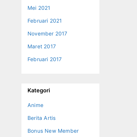
Mei 2021
Februari 2021
November 2017
Maret 2017
Februari 2017
Kategori
Anime
Berita Artis
Bonus New Member