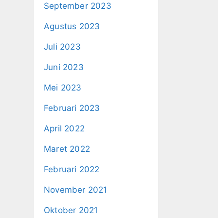
September 2023
Agustus 2023
Juli 2023
Juni 2023
Mei 2023
Februari 2023
April 2022
Maret 2022
Februari 2022
November 2021
Oktober 2021