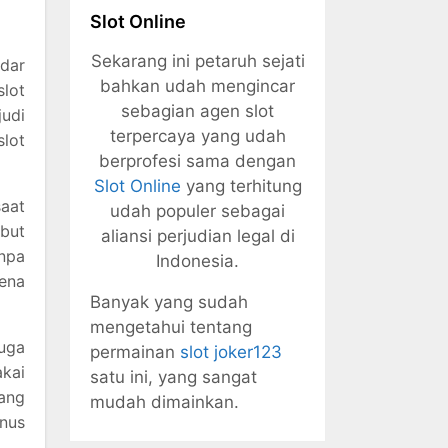
Slot Online
Sekarang ini petaruh sejati
dar
bahkan udah mengincar
slot
sebagian agen slot
judi
terpercaya yang udah
lot
berprofesi sama dengan
Slot Online
yang terhitung
saat
udah populer sebagai
ebut
aliansi perjudian legal di
anpa
Indonesia.
ena
Banyak yang sudah
mengetahui tentang
uga
permainan
slot joker123
kai
satu ini, yang sangat
yang
mudah dimainkan.
onus