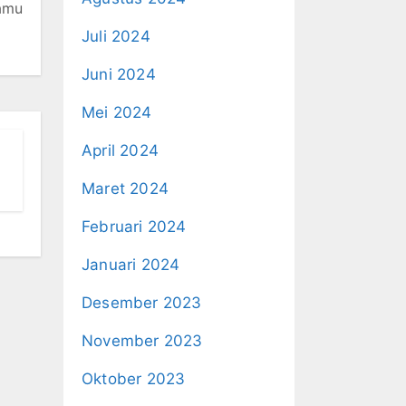
amu
Juli 2024
Juni 2024
Mei 2024
April 2024
Maret 2024
Februari 2024
Januari 2024
Desember 2023
November 2023
Oktober 2023