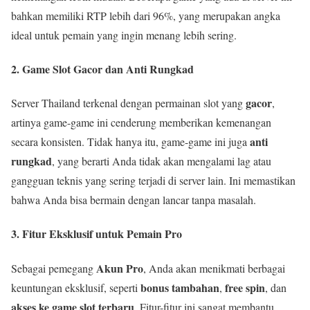
bahkan memiliki RTP lebih dari 96%, yang merupakan angka
ideal untuk pemain yang ingin menang lebih sering.
2.
Game Slot Gacor dan Anti Rungkad
gacor
Server Thailand terkenal dengan permainan slot yang
,
artinya game-game ini cenderung memberikan kemenangan
anti
secara konsisten. Tidak hanya itu, game-game ini juga
rungkad
, yang berarti Anda tidak akan mengalami lag atau
gangguan teknis yang sering terjadi di server lain. Ini memastikan
bahwa Anda bisa bermain dengan lancar tanpa masalah.
3.
Fitur Eksklusif untuk Pemain Pro
Akun Pro
Sebagai pemegang
, Anda akan menikmati berbagai
bonus tambahan
free spin
keuntungan eksklusif, seperti
,
, dan
akses ke game slot terbaru
. Fitur-fitur ini sangat membantu