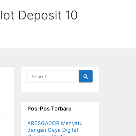
lot Deposit 10
Pos-Pos Terbaru
ARESGACOR Menyatu
dengan Gaya Digital