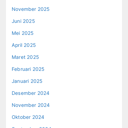
November 2025
Juni 2025
Mei 2025
April 2025
Maret 2025
Februari 2025
Januari 2025
Desember 2024
November 2024
Oktober 2024