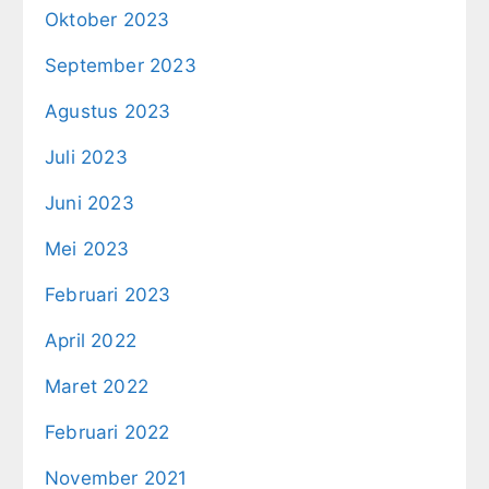
Oktober 2023
September 2023
Agustus 2023
Juli 2023
Juni 2023
Mei 2023
Februari 2023
April 2022
Maret 2022
Februari 2022
November 2021