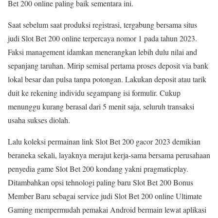
Bet 200 online paling baik sementara ini.
Saat sebelum saat produksi registrasi, tergabung bersama situs
judi Slot Bet 200 online terpercaya nomor 1 pada tahun 2023.
Faksi management idamkan menerangkan lebih dulu nilai and
sepanjang taruhan. Mirip semisal pertama proses deposit via bank
lokal besar dan pulsa tanpa potongan. Lakukan deposit atau tarik
duit ke rekening individu segampang isi formulir. Cukup
menunggu kurang berasal dari 5 menit saja, seluruh transaksi
usaha sukses diolah.
Lalu koleksi permainan link Slot Bet 200 gacor 2023 demikian
beraneka sekali, layaknya merajut kerja-sama bersama perusahaan
penyedia game Slot Bet 200 kondang yakni pragmaticplay.
Ditambahkan opsi tehnologi paling baru Slot Bet 200 Bonus
Member Baru sebagai service judi Slot Bet 200 online Ultimate
Gaming mempermudah pemakai Android bermain lewat aplikasi