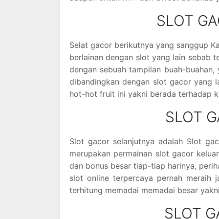
SLOT GA
Selat gacor berikutnya yang sanggup Kam
berlainan dengan slot yang lain sebab te
dengan sebuah tampilan buah-buahan, yan
dibandingkan dengan slot gacor yang la
hot-hot fruit ini yakni berada terhadap 
SLOT 
Slot gacor selanjutnya adalah Slot ga
merupakan permainan slot gacor kelua
dan bonus besar tiap-tiap harinya, perih
slot online terpercaya pernah meraih j
terhitung memadai memadai besar yakni
SLOT G