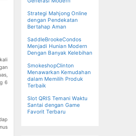
Generasi Modern
Strategi Mahjong Online
dengan Pendekatan
Bertahap Aman
SaddleBrookeCondos
Menjadi Hunian Modern
Dengan Banyak Kelebihan
ali
SmokeshopClinton
ngan
Menawarkan Kemudahan
uas,
dalam Memilih Produk
ng 6
Terbaik
Slot QRIS Temani Waktu
Santai dengan Game
Favorit Terbaru
adap
onus