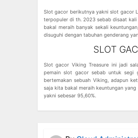
Slot gacor berikutnya yakni slot gacor 
terpopuler di th. 2023 sebab disaat k
bakal meraih banyak sekali keuntungan,
disuguhi dengan tabuhan genderang yan
SLOT GAC
Slot gacor Viking Treasure ini jadi sa
pemain slot gacor sebab untuk segi 
bertemakan sebuah Viking, adapun keti
saja kita bakal meraih keuntungan yang 
yakni sebesar 95,60%.