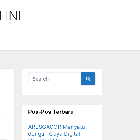
INI
Pos-Pos Terbaru
ARESGACOR Menyatu
dengan Gaya Digital