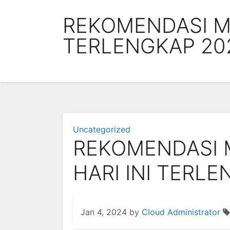
Skip
REKOMENDASI ME
to
content
TERLENGKAP 20
Uncategorized
REKOMENDASI 
HARI INI TERL
Jan 4, 2024
by
Cloud Administrator