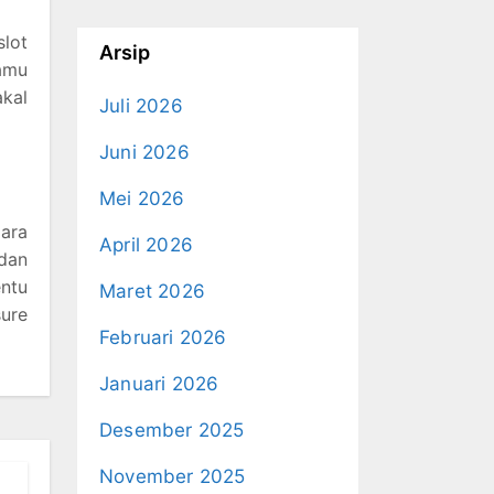
slot
Arsip
Kamu
akal
Juli 2026
Juni 2026
Mei 2026
ara
April 2026
dan
entu
Maret 2026
sure
Februari 2026
Januari 2026
Desember 2025
November 2025