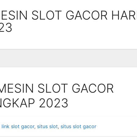
SIN SLOT GACOR HARI 
23
MESIN SLOT GACOR
ENGKAP 2023
link slot gacor
,
situs slot
,
situs slot gacor