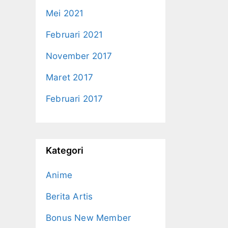
Mei 2021
Februari 2021
November 2017
Maret 2017
Februari 2017
Kategori
Anime
Berita Artis
Bonus New Member