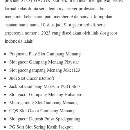
provider SLOT GACOR, slot terkini ini telah mempunyai lisensi
formal kelas dunia serta tentu nya server profesional buat
menjamin kelancaran para member. Ada banyak kumpulan
catatan nama nama 10 situs judi Slot gacor terbaik serta
terpercaya nomor 1 2023 yang disediakan oleh link slot gacor
Indonesia ialah:
Pragmatic Play Slot Gampang Menang
Slot gacor Gampang Menang Playstar
Slot gacor gampang Menang Joker123
Judi Slot Gacor iBetSoft
Jackpot Gampang Maxwin YGG Slots
Slot gacor Gampang Menang Habanero
Microgaming Slot Gampang Menang
CQ9 Slot Gacor Gampang Menang
Slot gacor Deposit Pulsa Spadegaming
PG Soft Slot Sering Kasih Jackpot