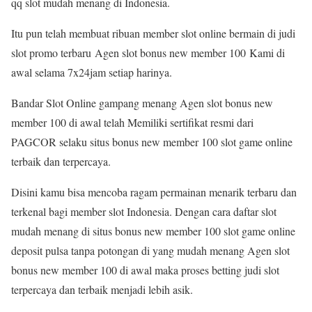
qq slot mudah menang di Indonesia.
Itu pun telah membuat ribuan member slot online bermain di judi
slot promo terbaru Agen slot bonus new member 100 Kami di
awal selama 7x24jam setiap harinya.
Bandar Slot Online gampang menang Agen slot bonus new
member 100 di awal telah Memiliki sertifikat resmi dari
PAGCOR selaku situs bonus new member 100 slot game online
terbaik dan terpercaya.
Disini kamu bisa mencoba ragam permainan menarik terbaru dan
terkenal bagi member slot Indonesia. Dengan cara daftar slot
mudah menang di situs bonus new member 100 slot game online
deposit pulsa tanpa potongan di yang mudah menang Agen slot
bonus new member 100 di awal maka proses betting judi slot
terpercaya dan terbaik menjadi lebih asik.