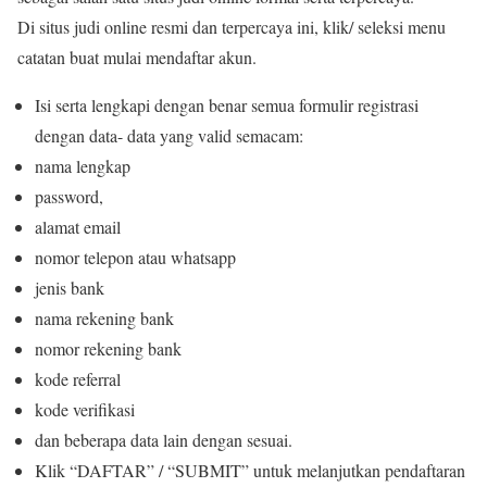
Di situs judi online resmi dan terpercaya ini, klik/ seleksi menu
catatan buat mulai mendaftar akun.
Isi serta lengkapi dengan benar semua formulir registrasi
dengan data- data yang valid semacam:
nama lengkap
password,
alamat email
nomor telepon atau whatsapp
jenis bank
nama rekening bank
nomor rekening bank
kode referral
kode verifikasi
dan beberapa data lain dengan sesuai.
Klik “DAFTAR” / “SUBMIT” untuk melanjutkan pendaftaran