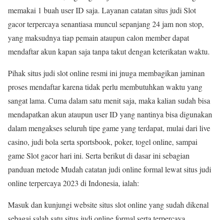
memakai 1 buah user ID saja. Layanan catatan situs judi Slot
gacor terpercaya senantiasa muncul sepanjang 24 jam non stop,
yang maksudnya tiap pemain ataupun calon member dapat
mendaftar akun kapan saja tanpa takut dengan keterikatan waktu.
Pihak situs judi slot online resmi ini jnuga membagikan jaminan
proses mendaftar karena tidak perlu membutuhkan waktu yang
sangat lama. Cuma dalam satu menit saja, maka kalian sudah bisa
mendapatkan akun ataupun user ID yang nantinya bisa digunakan
dalam mengakses seluruh tipe game yang terdapat, mulai dari live
casino, judi bola serta sportsbook, poker, togel online, sampai
game Slot gacor hari ini. Serta berikut di dasar ini sebagian
panduan metode Mudah catatan judi online formal lewat situs judi
online terpercaya 2023 di Indonesia, ialah:
Masuk dan kunjungi website situs slot online yang sudah dikenal
sebagai salah satu situs judi online formal serta terpercaya.