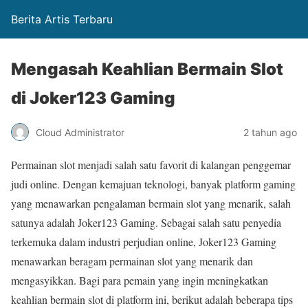
Berita Artis Terbaru
Mengasah Keahlian Bermain Slot
di Joker123 Gaming
Cloud Administrator
2 tahun ago
Permainan slot menjadi salah satu favorit di kalangan penggemar
judi online. Dengan kemajuan teknologi, banyak platform gaming
yang menawarkan pengalaman bermain slot yang menarik, salah
satunya adalah Joker123 Gaming. Sebagai salah satu penyedia
terkemuka dalam industri perjudian online, Joker123 Gaming
menawarkan beragam permainan slot yang menarik dan
mengasyikkan. Bagi para pemain yang ingin meningkatkan
keahlian bermain slot di platform ini, berikut adalah beberapa tips