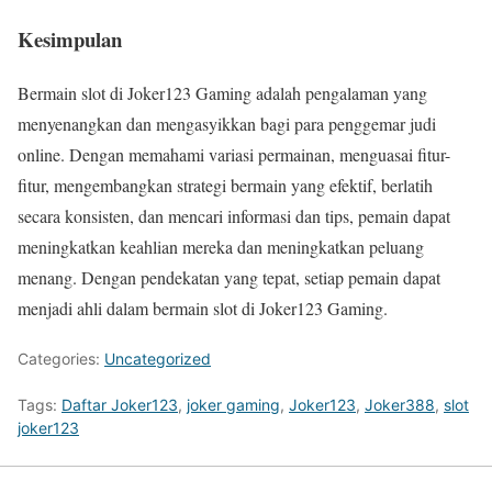
Kesimpulan
Bermain slot di Joker123 Gaming adalah pengalaman yang
menyenangkan dan mengasyikkan bagi para penggemar judi
online. Dengan memahami variasi permainan, menguasai fitur-
fitur, mengembangkan strategi bermain yang efektif, berlatih
secara konsisten, dan mencari informasi dan tips, pemain dapat
meningkatkan keahlian mereka dan meningkatkan peluang
menang. Dengan pendekatan yang tepat, setiap pemain dapat
menjadi ahli dalam bermain slot di Joker123 Gaming.
Categories:
Uncategorized
Tags:
Daftar Joker123
,
joker gaming
,
Joker123
,
Joker388
,
slot
joker123