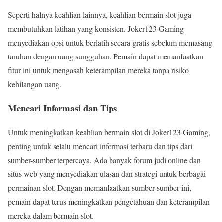
Seperti halnya keahlian lainnya, keahlian bermain slot juga
membutuhkan latihan yang konsisten. Joker123 Gaming
menyediakan opsi untuk berlatih secara gratis sebelum memasang
taruhan dengan uang sungguhan. Pemain dapat memanfaatkan
fitur ini untuk mengasah keterampilan mereka tanpa risiko
kehilangan uang.
Mencari Informasi dan Tips
Untuk meningkatkan keahlian bermain slot di Joker123 Gaming,
penting untuk selalu mencari informasi terbaru dan tips dari
sumber-sumber terpercaya. Ada banyak forum judi online dan
situs web yang menyediakan ulasan dan strategi untuk berbagai
permainan slot. Dengan memanfaatkan sumber-sumber ini,
pemain dapat terus meningkatkan pengetahuan dan keterampilan
mereka dalam bermain slot.