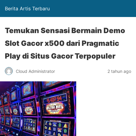
Berita Artis Terbaru
Temukan Sensasi Bermain Demo
Slot Gacor x500 dari Pragmatic
Play di Situs Gacor Terpopuler
Cloud Administrator
2 tahun ago