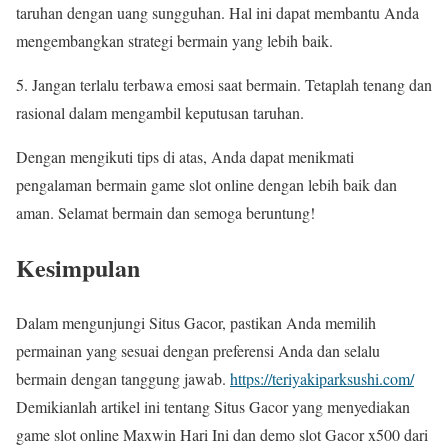
taruhan dengan uang sungguhan. Hal ini dapat membantu Anda
mengembangkan strategi bermain yang lebih baik.
5. Jangan terlalu terbawa emosi saat bermain. Tetaplah tenang dan
rasional dalam mengambil keputusan taruhan.
Dengan mengikuti tips di atas, Anda dapat menikmati
pengalaman bermain game slot online dengan lebih baik dan
aman. Selamat bermain dan semoga beruntung!
Kesimpulan
Dalam mengunjungi Situs Gacor, pastikan Anda memilih
permainan yang sesuai dengan preferensi Anda dan selalu
bermain dengan tanggung jawab.
https://teriyakiparksushi.com/
Demikianlah artikel ini tentang Situs Gacor yang menyediakan
game slot online Maxwin Hari Ini dan demo slot Gacor x500 dari