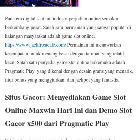
Pada era digital saat ini, industri perjudian online semakin
berkembang pesat. Salah satu permainan yang sangat populer di
kalangan masyarakat adalah game slot online.
https://www.jackfrostcafe.com/
Permainan ini menawarkan
kesempatan untuk menang besar dengan taruhan yang relatif
kecil. Salah satu penyedia game slot online terkemuka adalah
Pragmatic Play, yang dikenal dengan desain grafis yang menarik,
fitur bonus yang menggiurkan, dan jackpot yang fantastis.
Situs Gacor: Menyediakan Game Slot
Online Maxwin Hari Ini dan Demo Slot
Gacor x500 dari Pragmatic Play