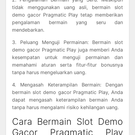
tidak menggunakan uang asli, bermain slot
demo gacor Pragmatic Play tetap memberikan
pengalaman bermain yang seru dan
mendebarkan.
3. Peluang Menguji Permainan: Bermain slot
demo gacor Pragmatic Play juga memberi Anda
kesempatan untuk menguji permainan dan
memahami aturan serta fitur-fitur bonusnya
tanpa harus mengeluarkan uang.
4. Mengasah Keterampilan Bermain: Dengan
bermain slot demo gacor Pragmatic Play, Anda
dapat mengasah keterampilan bermain Anda
tanpa harus mengalami risiko kehilangan uang.
Cara Bermain Slot Demo
Gacor Pragmatic Play