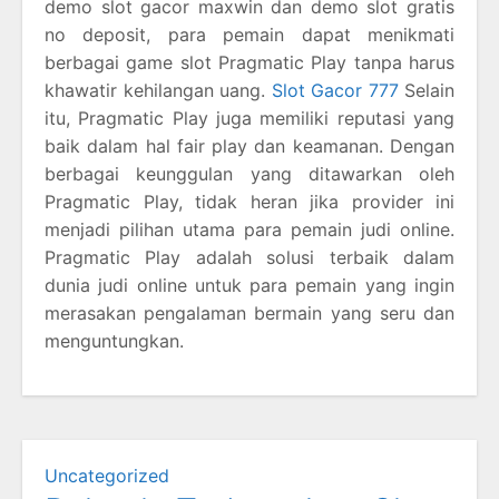
demo slot gacor maxwin dan demo slot gratis
no deposit, para pemain dapat menikmati
berbagai game slot Pragmatic Play tanpa harus
khawatir kehilangan uang.
Slot Gacor 777
Selain
itu, Pragmatic Play juga memiliki reputasi yang
baik dalam hal fair play dan keamanan. Dengan
berbagai keunggulan yang ditawarkan oleh
Pragmatic Play, tidak heran jika provider ini
menjadi pilihan utama para pemain judi online.
Pragmatic Play adalah solusi terbaik dalam
dunia judi online untuk para pemain yang ingin
merasakan pengalaman bermain yang seru dan
menguntungkan.
Uncategorized