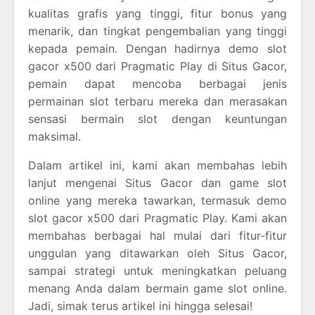
kualitas grafis yang tinggi, fitur bonus yang
menarik, dan tingkat pengembalian yang tinggi
kepada pemain. Dengan hadirnya demo slot
gacor x500 dari Pragmatic Play di Situs Gacor,
pemain dapat mencoba berbagai jenis
permainan slot terbaru mereka dan merasakan
sensasi bermain slot dengan keuntungan
maksimal.
Dalam artikel ini, kami akan membahas lebih
lanjut mengenai Situs Gacor dan game slot
online yang mereka tawarkan, termasuk demo
slot gacor x500 dari Pragmatic Play. Kami akan
membahas berbagai hal mulai dari fitur-fitur
unggulan yang ditawarkan oleh Situs Gacor,
sampai strategi untuk meningkatkan peluang
menang Anda dalam bermain game slot online.
Jadi, simak terus artikel ini hingga selesai!