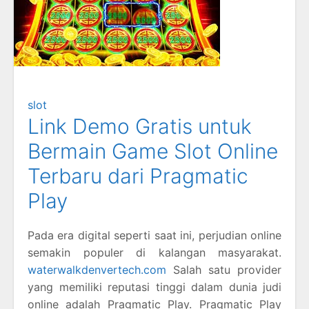
slot
Link Demo Gratis untuk
Bermain Game Slot Online
Terbaru dari Pragmatic
Play
Pada era digital seperti saat ini, perjudian online
semakin populer di kalangan masyarakat.
waterwalkdenvertech.com
Salah satu provider
yang memiliki reputasi tinggi dalam dunia judi
online adalah Pragmatic Play. Pragmatic Play