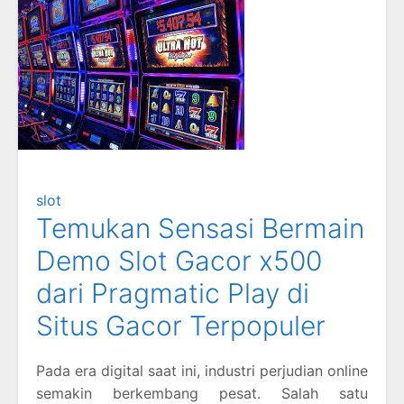
slot
Temukan Sensasi Bermain
Demo Slot Gacor x500
dari Pragmatic Play di
Situs Gacor Terpopuler
Pada era digital saat ini, industri perjudian online
semakin berkembang pesat. Salah satu