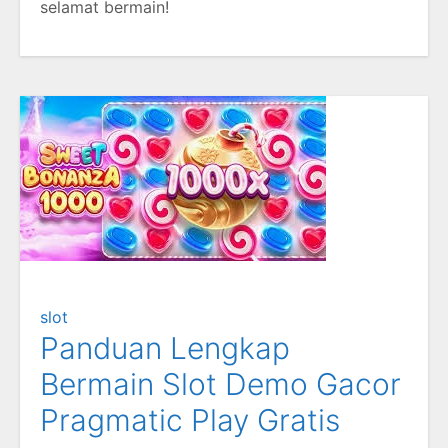
selamat bermain!
slot
Panduan Lengkap
Bermain Slot Demo Gacor
Pragmatic Play Gratis