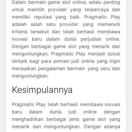
Dalam bermain game slot online, selalu penting
untuk memilih provider yang terpercaya dan
memiliki reputasi yang baik. Pragmatic Play
adalah salah satu provider yang memenuhi
kriteria tersebut dan telah berhasil membawa
inovasi baru dalam dunia perjudian online.
Dengan berbagai game slot yang menarik dan
menguntungkan, Pragmatic Play menjadi solusi
terbaik bagi para pemain judi online yang ingin
merasakan pengalaman bermain yang seru dan
menguntungkan.
Kesimpulannya
Pragmatic Play telah berhasil membawa inovasi
baru dalam dunia judi online dengan
menghadirkan berbagai jenis game slot yang
menarik dan menguntungkan. Dengan adanya