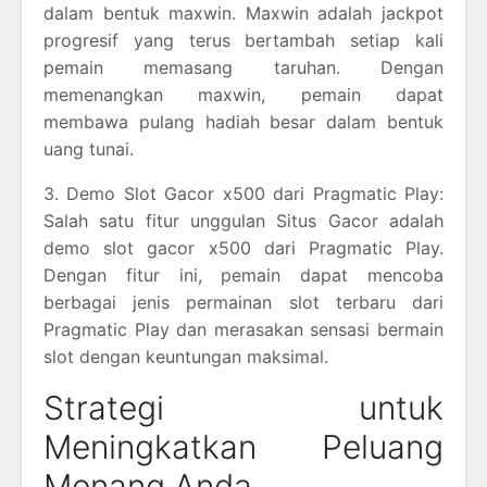
dalam bentuk maxwin. Maxwin adalah jackpot
progresif yang terus bertambah setiap kali
pemain memasang taruhan. Dengan
memenangkan maxwin, pemain dapat
membawa pulang hadiah besar dalam bentuk
uang tunai.
3. Demo Slot Gacor x500 dari Pragmatic Play:
Salah satu fitur unggulan Situs Gacor adalah
demo slot gacor x500 dari Pragmatic Play.
Dengan fitur ini, pemain dapat mencoba
berbagai jenis permainan slot terbaru dari
Pragmatic Play dan merasakan sensasi bermain
slot dengan keuntungan maksimal.
Strategi untuk
Meningkatkan Peluang
Menang Anda