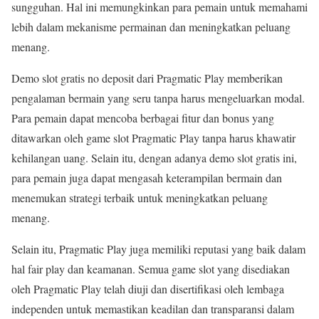
sungguhan. Hal ini memungkinkan para pemain untuk memahami
lebih dalam mekanisme permainan dan meningkatkan peluang
menang.
Demo slot gratis no deposit dari Pragmatic Play memberikan
pengalaman bermain yang seru tanpa harus mengeluarkan modal.
Para pemain dapat mencoba berbagai fitur dan bonus yang
ditawarkan oleh game slot Pragmatic Play tanpa harus khawatir
kehilangan uang. Selain itu, dengan adanya demo slot gratis ini,
para pemain juga dapat mengasah keterampilan bermain dan
menemukan strategi terbaik untuk meningkatkan peluang
menang.
Selain itu, Pragmatic Play juga memiliki reputasi yang baik dalam
hal fair play dan keamanan. Semua game slot yang disediakan
oleh Pragmatic Play telah diuji dan disertifikasi oleh lembaga
independen untuk memastikan keadilan dan transparansi dalam