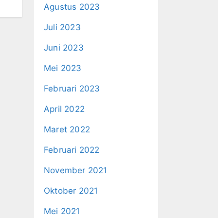
Agustus 2023
Juli 2023
Juni 2023
Mei 2023
Februari 2023
April 2022
Maret 2022
Februari 2022
November 2021
Oktober 2021
Mei 2021