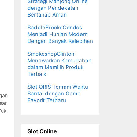
Strategi Mahjong Online
dengan Pendekatan
Bertahap Aman
SaddleBrookeCondos
Menjadi Hunian Modern
Dengan Banyak Kelebihan
SmokeshopClinton
Menawarkan Kemudahan
dalam Memilih Produk
Terbaik
Slot QRIS Temani Waktu
Santai dengan Game
gan
Favorit Terbaru
ar.
Yuk,
Slot Online