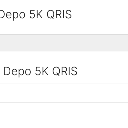
t Depo 5K QRIS
ot Depo 5K QRIS