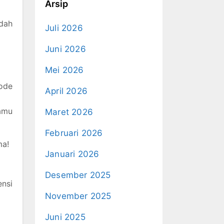
Arsip
dah
Juli 2026
Juni 2026
Mei 2026
kode
April 2026
kamu
Maret 2026
Februari 2026
ma!
Januari 2026
Desember 2025
nsi
November 2025
Juni 2025