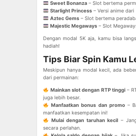
Sweet Bonanza
– Slot bertema perme
Starlight Princess
– Versi anime dari
Aztec Gems
– Slot bertema peradaba
Majestic Megaways
– Slot Megaway
Dengan modal 5K aja, kamu bisa lan
hadiah!
Tips Biar Spin Kamu L
Meskipun hanya modal kecil, ada bebe
dari permainan:
Mainkan slot dengan RTP tinggi
– RT
juga lebih besar.
Manfaatkan bonus dan promo
– Ba
manfaatkan kesempatan ini!
Mulai dengan taruhan kecil
– Janga
secara perlahan.
Kelola saldo dengan bijak
– Jika su