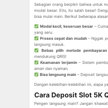
Sebagian orang berpikir bahwa untuk m
modal besar. Eits, itu salah besar! Den
bisa mulai main. Berikut beberapa alas
Modal kecil, keseruan besar
– Cuma 
yang seru.
Proses cepat dan mudah
– Nggak per
langsung masuk.
Bebas pilih metode pembayaran
mendukung QRIS!
Keamanan terjamin
– Sistem pembay
aman dan nyaman.
Bisa langsung main
– Deposit langsu
Dengan kelebihan-kelebihan ini, siapa y
Cara Deposit Slot 5K 
Pengen langsung main? Jangan khawati