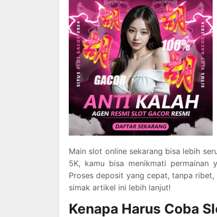
Main slot online sekarang bisa lebih s
5K, kamu bisa menikmati permainan 
Proses deposit yang cepat, tanpa ribet,
simak artikel ini lebih lanjut!
Kenapa Harus Coba Sl