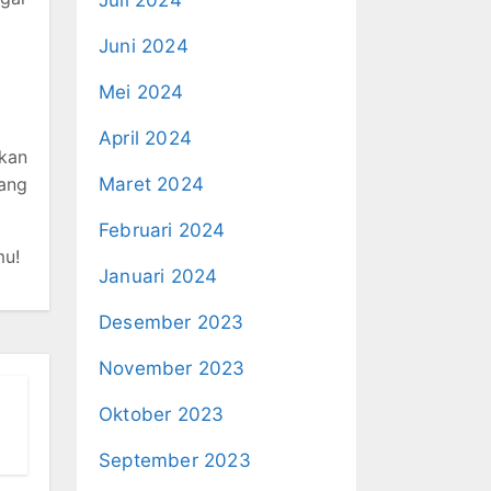
Juli 2024
Juni 2024
Mei 2024
April 2024
kan
ang
Maret 2024
Februari 2024
mu!
Januari 2024
Desember 2023
November 2023
Oktober 2023
September 2023