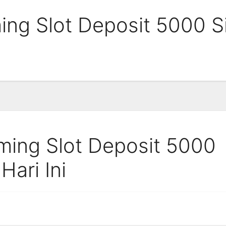
ing Slot Deposit 5000 Si
ming Slot Deposit 5000
Hari Ini