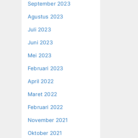
September 2023
Agustus 2023
Juli 2023
Juni 2023
Mei 2023
Februari 2023
April 2022
Maret 2022
Februari 2022
November 2021
Oktober 2021