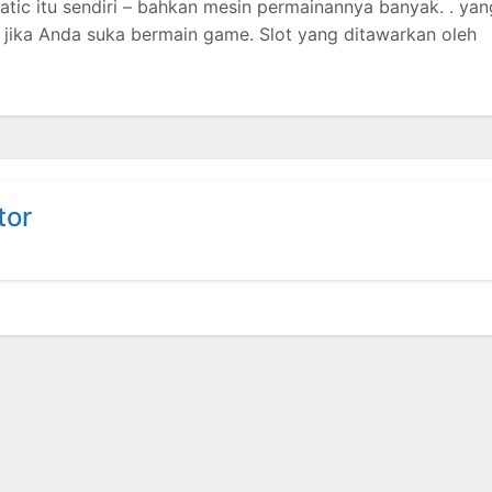
tic itu sendiri – bahkan mesin permainannya banyak. . yan
jika Anda suka bermain game. Slot yang ditawarkan oleh
tor