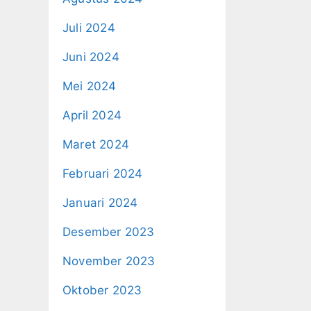
Juli 2024
Juni 2024
Mei 2024
April 2024
Maret 2024
Februari 2024
Januari 2024
Desember 2023
November 2023
Oktober 2023