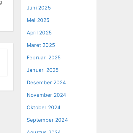
g
Juni 2025
Mei 2025
April 2025
Maret 2025
Februari 2025
Januari 2025
Desember 2024
November 2024
Oktober 2024
September 2024
Agustus 2024