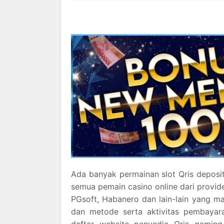
Ada banyak permainan slot Qris deposi
semua pemain casino online dari provide
PGsoft, Habanero dan lain-lain yang ma
dan metode serta aktivitas pembayar