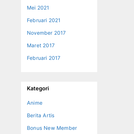
Mei 2021
Februari 2021
November 2017
Maret 2017
Februari 2017
Kategori
Anime
Berita Artis
Bonus New Member