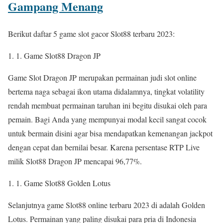
Gampang Menang
Berikut daftar 5 game slot gacor Slot88 terbaru 2023:
Game Slot88 Dragon JP
Game Slot Dragon JP merupakan permainan judi slot online
bertema naga sebagai ikon utama didalamnya, tingkat volatility
rendah membuat permainan taruhan ini begitu disukai oleh para
pemain. Bagi Anda yang mempunyai modal kecil sangat cocok
untuk bermain disini agar bisa mendapatkan kemenangan jackpot
dengan cepat dan bernilai besar. Karena persentase RTP Live
milik Slot88 Dragon JP mencapai 96,77%.
Game Slot88 Golden Lotus
Selanjutnya game Slot88 online terbaru 2023 di adalah Golden
Lotus. Permainan yang paling disukai para pria di Indonesia