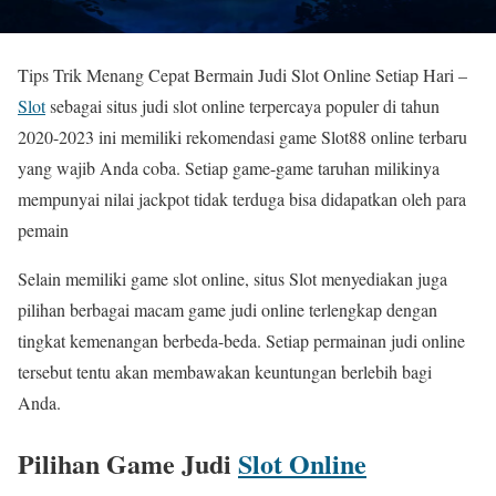
Tips Trik Menang Cepat Bermain Judi Slot Online Setiap Hari –
Slot
sebagai situs judi slot online terpercaya populer di tahun
2020-2023 ini memiliki rekomendasi game Slot88 online terbaru
yang wajib Anda coba. Setiap game-game taruhan milikinya
mempunyai nilai jackpot tidak terduga bisa didapatkan oleh para
pemain
Selain memiliki game slot online, situs Slot menyediakan juga
pilihan berbagai macam game judi online terlengkap dengan
tingkat kemenangan berbeda-beda. Setiap permainan judi online
tersebut tentu akan membawakan keuntungan berlebih bagi
Anda.
Pilihan Game Judi
Slot Online