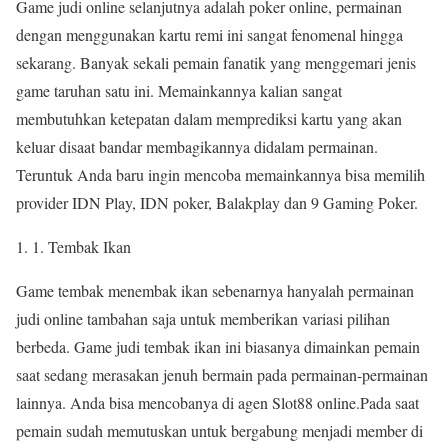
Game judi online selanjutnya adalah poker online, permainan
dengan menggunakan kartu remi ini sangat fenomenal hingga
sekarang. Banyak sekali pemain fanatik yang menggemari jenis
game taruhan satu ini. Memainkannya kalian sangat
membutuhkan ketepatan dalam memprediksi kartu yang akan
keluar disaat bandar membagikannya didalam permainan.
Teruntuk Anda baru ingin mencoba memainkannya bisa memilih
provider IDN Play, IDN poker, Balakplay dan 9 Gaming Poker.
Tembak Ikan
Game tembak menembak ikan sebenarnya hanyalah permainan
judi online tambahan saja untuk memberikan variasi pilihan
berbeda. Game judi tembak ikan ini biasanya dimainkan pemain
saat sedang merasakan jenuh bermain pada permainan-permainan
lainnya. Anda bisa mencobanya di agen Slot88 online.Pada saat
pemain sudah memutuskan untuk bergabung menjadi member di