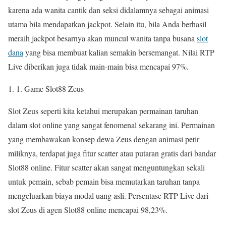
karena ada wanita cantik dan seksi didalamnya sebagai animasi
utama bila mendapatkan jackpot. Selain itu, bila Anda berhasil
meraih jackpot besarnya akan muncul wanita tanpa busana
slot
dana
yang bisa membuat kalian semakin bersemangat. Nilai RTP
Live diberikan juga tidak main-main bisa mencapai 97%.
Game Slot88 Zeus
Slot Zeus seperti kita ketahui merupakan permainan taruhan
dalam slot online yang sangat fenomenal sekarang ini. Permainan
yang membawakan konsep dewa Zeus dengan animasi petir
miliknya, terdapat juga fitur scatter atau putaran gratis dari bandar
Slot88 online. Fitur scatter akan sangat menguntungkan sekali
untuk pemain, sebab pemain bisa memutarkan taruhan tanpa
mengeluarkan biaya modal uang asli. Persentase RTP Live dari
slot Zeus di agen Slot88 online mencapai 98,23%.