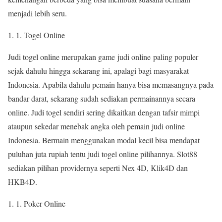
menjadi lebih seru.
Togel Online
Judi togel online merupakan game judi online paling populer
sejak dahulu hingga sekarang ini, apalagi bagi masyarakat
Indonesia. Apabila dahulu pemain hanya bisa memasangnya pada
bandar darat, sekarang sudah sediakan permainannya secara
online. Judi togel sendiri sering dikaitkan dengan tafsir mimpi
ataupun sekedar menebak angka oleh pemain judi online
Indonesia. Bermain menggunakan modal kecil bisa mendapat
puluhan juta rupiah tentu judi togel online pilihannya. Slot88
sediakan pilihan providernya seperti Nex 4D, Klik4D dan
HKB4D.
Poker Online