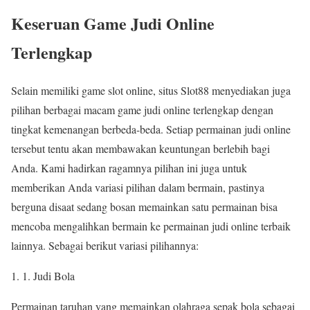
Keseruan Game Judi Online
Terlengkap
Selain memiliki game slot online, situs Slot88 menyediakan juga
pilihan berbagai macam game judi online terlengkap dengan
tingkat kemenangan berbeda-beda. Setiap permainan judi online
tersebut tentu akan membawakan keuntungan berlebih bagi
Anda. Kami hadirkan ragamnya pilihan ini juga untuk
memberikan Anda variasi pilihan dalam bermain, pastinya
berguna disaat sedang bosan memainkan satu permainan bisa
mencoba mengalihkan bermain ke permainan judi online terbaik
lainnya. Sebagai berikut variasi pilihannya:
Judi Bola
Permainan taruhan yang memainkan olahraga sepak bola sebagai