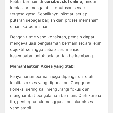
Ketika bermain di
ceriabet slot online
, hindari
kebiasaan mengambil keputusan secara
tergesa-gesa. Sebaliknya, nikmati setiap
putaran sebagai bagian dari proses memahami
dinamika permainan.
Dengan ritme yang konsisten, pemain dapat
mengevaluasi pengalaman bermain secara lebih
objektif sehingga setiap sesi menjadi
kesempatan untuk belajar dan berkembang.
Memanfaatkan Akses yang Stabil
Kenyamanan bermain juga dipengaruhi oleh
kualitas akses yang digunakan. Gangguan
koneksi sering kali mengurangi fokus dan
menghambat pengalaman bermain. Oleh karena
itu, penting untuk menggunakan jalur akses
yang stabil.