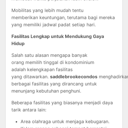
Mobilitas yang lebih mudah tentu
memberikan keuntungan, terutama bagi mereka
yang memiliki jadwal padat setiap hari.
Fasilitas Lengkap untuk Mendukung Gaya
Hidup
Salah satu alasan mengapa banyak
orang memilih tinggal di kondominium
adalah kelengkapan fasilitas
yang ditawarkan.
saddlebrookecondos
menghadirka
berbagai fasilitas yang dirancang untuk
menunjang kebutuhan penghuni.
Beberapa fasilitas yang biasanya menjadi daya
tarik antara lain:
Area olahraga untuk menjaga kebugaran.