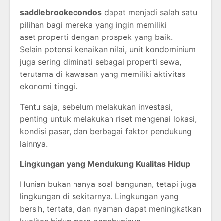
saddlebrookecondos
dapat menjadi salah satu
pilihan bagi mereka yang ingin memiliki
aset properti dengan prospek yang baik.
Selain potensi kenaikan nilai, unit kondominium
juga sering diminati sebagai properti sewa,
terutama di kawasan yang memiliki aktivitas
ekonomi tinggi.
Tentu saja, sebelum melakukan investasi,
penting untuk melakukan riset mengenai lokasi,
kondisi pasar, dan berbagai faktor pendukung
lainnya.
Lingkungan yang Mendukung Kualitas Hidup
Hunian bukan hanya soal bangunan, tetapi juga
lingkungan di sekitarnya. Lingkungan yang
bersih, tertata, dan nyaman dapat meningkatkan
kualitas hidup para penghuninya.