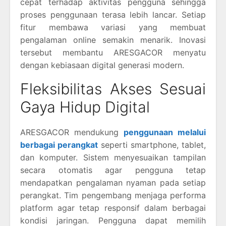
cepat terhadap aktivitas pengguna sehingga
proses penggunaan terasa lebih lancar. Setiap
fitur membawa variasi yang membuat
pengalaman online semakin menarik. Inovasi
tersebut membantu ARESGACOR menyatu
dengan kebiasaan digital generasi modern.
Fleksibilitas Akses Sesuai
Gaya Hidup Digital
ARESGACOR mendukung
penggunaan melalui
berbagai perangkat
seperti smartphone, tablet,
dan komputer. Sistem menyesuaikan tampilan
secara otomatis agar pengguna tetap
mendapatkan pengalaman nyaman pada setiap
perangkat. Tim pengembang menjaga performa
platform agar tetap responsif dalam berbagai
kondisi jaringan. Pengguna dapat memilih