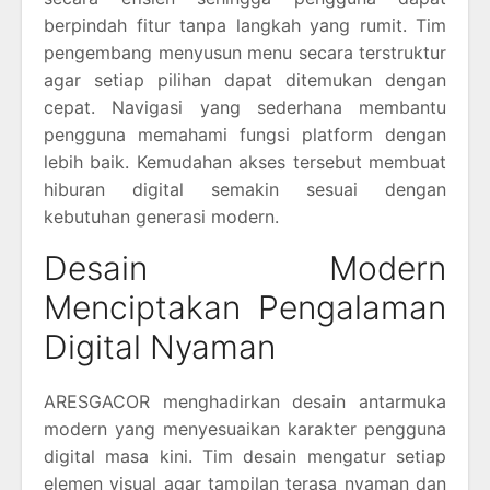
berpindah fitur tanpa langkah yang rumit. Tim
pengembang menyusun menu secara terstruktur
agar setiap pilihan dapat ditemukan dengan
cepat. Navigasi yang sederhana membantu
pengguna memahami fungsi platform dengan
lebih baik. Kemudahan akses tersebut membuat
hiburan digital semakin sesuai dengan
kebutuhan generasi modern.
Desain Modern
Menciptakan Pengalaman
Digital Nyaman
ARESGACOR menghadirkan desain antarmuka
modern yang menyesuaikan karakter pengguna
digital masa kini. Tim desain mengatur setiap
elemen visual agar tampilan terasa nyaman dan