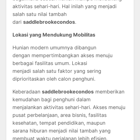
aktivitas sehari-hari. Hal inilah yang menjadi
salah satu nilai tambah
dari
saddlebrookecondos
.
Lokasi yang Mendukung Mobilitas
Hunian modern umumnya dibangun
dengan mempertimbangkan akses menuju
berbagai fasilitas umum. Lokasi
menjadi salah satu faktor yang sering
diprioritaskan oleh calon penghuni.
Keberadaan
saddlebrookecondos
memberikan
kemudahan bagi penghuni dalam
menjalankan aktivitas sehari-hari. Akses menuju
pusat perbelanjaan, area bisnis, fasilitas
kesehatan, tempat pendidikan, maupun
sarana hiburan menjadi nilai tambah yang
membuat waktu perjalanan lebih efisien.