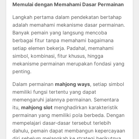
Memulai dengan Memahami Dasar Permainan
Langkah pertama dalam pendekatan bertahap
adalah memahami mekanisme dasar permainan.
Banyak pemain yang langsung mencoba
berbagai fitur tanpa memahami bagaimana
setiap elemen bekerja. Padahal, memahami
simbol, kombinasi, fitur khusus, hingga
mekanisme permainan merupakan fondasi yang
penting.
Dalam permainan
mahjong ways
, setiap simbol
memiliki fungsi tertentu yang dapat
memengaruhi jalannya permainan. Sementara
itu,
mahjong slot
menghadirkan karakteristik
permainan yang memiliki pola berbeda. Dengan
mempelajari dasar-dasar tersebut terlebih
dahulu, pemain dapat membangun kepercayaan
diri sebelum melangkah ke strategi berikutnya.