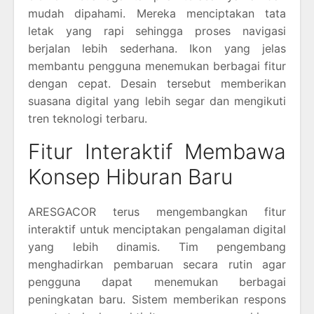
mudah dipahami. Mereka menciptakan tata
letak yang rapi sehingga proses navigasi
berjalan lebih sederhana. Ikon yang jelas
membantu pengguna menemukan berbagai fitur
dengan cepat. Desain tersebut memberikan
suasana digital yang lebih segar dan mengikuti
tren teknologi terbaru.
Fitur Interaktif Membawa
Konsep Hiburan Baru
ARESGACOR terus mengembangkan fitur
interaktif untuk menciptakan pengalaman digital
yang lebih dinamis. Tim pengembang
menghadirkan pembaruan secara rutin agar
pengguna dapat menemukan berbagai
peningkatan baru. Sistem memberikan respons