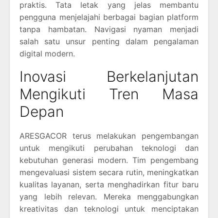
praktis. Tata letak yang jelas membantu
pengguna menjelajahi berbagai bagian platform
tanpa hambatan. Navigasi nyaman menjadi
salah satu unsur penting dalam pengalaman
digital modern.
Inovasi Berkelanjutan
Mengikuti Tren Masa
Depan
ARESGACOR terus melakukan pengembangan
untuk mengikuti perubahan teknologi dan
kebutuhan generasi modern. Tim pengembang
mengevaluasi sistem secara rutin, meningkatkan
kualitas layanan, serta menghadirkan fitur baru
yang lebih relevan. Mereka menggabungkan
kreativitas dan teknologi untuk menciptakan