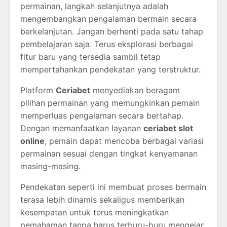
permainan, langkah selanjutnya adalah
mengembangkan pengalaman bermain secara
berkelanjutan. Jangan berhenti pada satu tahap
pembelajaran saja. Terus eksplorasi berbagai
fitur baru yang tersedia sambil tetap
mempertahankan pendekatan yang terstruktur.
Platform
Ceriabet
menyediakan beragam
pilihan permainan yang memungkinkan pemain
memperluas pengalaman secara bertahap.
Dengan memanfaatkan layanan
ceriabet slot
online
, pemain dapat mencoba berbagai variasi
permainan sesuai dengan tingkat kenyamanan
masing-masing.
Pendekatan seperti ini membuat proses bermain
terasa lebih dinamis sekaligus memberikan
kesempatan untuk terus meningkatkan
pemahaman tanpa harus terburu-buru mengejar