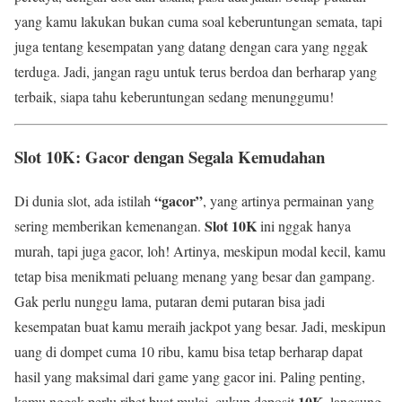
yang kamu lakukan bukan cuma soal keberuntungan semata, tapi
juga tentang kesempatan yang datang dengan cara yang nggak
terduga. Jadi, jangan ragu untuk terus berdoa dan berharap yang
terbaik, siapa tahu keberuntungan sedang menunggumu!
Slot 10K: Gacor dengan Segala Kemudahan
“gacor”
Di dunia slot, ada istilah
, yang artinya permainan yang
Slot 10K
sering memberikan kemenangan.
ini nggak hanya
murah, tapi juga gacor, loh! Artinya, meskipun modal kecil, kamu
tetap bisa menikmati peluang menang yang besar dan gampang.
Gak perlu nunggu lama, putaran demi putaran bisa jadi
kesempatan buat kamu meraih jackpot yang besar. Jadi, meskipun
uang di dompet cuma 10 ribu, kamu bisa tetap berharap dapat
hasil yang maksimal dari game yang gacor ini. Paling penting,
10K
kamu nggak perlu ribet buat mulai, cukup deposit
, langsung