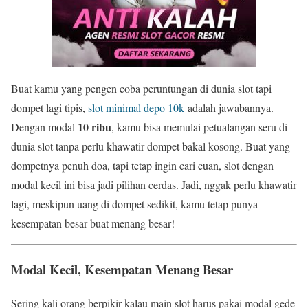
Buat kamu yang pengen coba peruntungan di dunia slot tapi
dompet lagi tipis,
slot minimal depo 10k
adalah jawabannya.
10 ribu
Dengan modal
, kamu bisa memulai petualangan seru di
dunia slot tanpa perlu khawatir dompet bakal kosong. Buat yang
dompetnya penuh doa, tapi tetap ingin cari cuan, slot dengan
modal kecil ini bisa jadi pilihan cerdas. Jadi, nggak perlu khawatir
lagi, meskipun uang di dompet sedikit, kamu tetap punya
kesempatan besar buat menang besar!
Modal Kecil, Kesempatan Menang Besar
Sering kali orang berpikir kalau main slot harus pakai modal gede