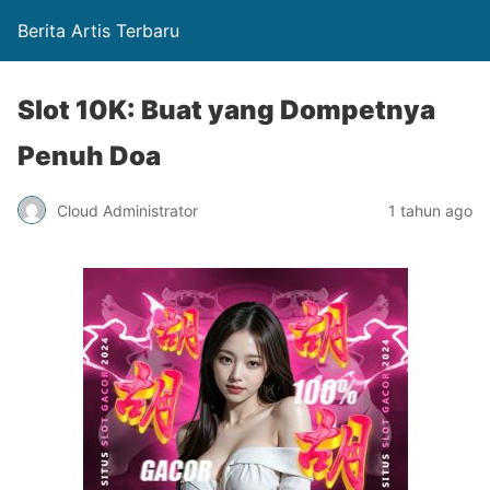
Berita Artis Terbaru
Slot 10K: Buat yang Dompetnya
Penuh Doa
Cloud Administrator
1 tahun ago