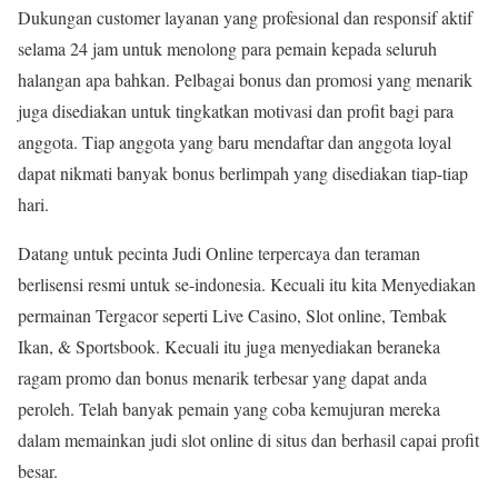
Dukungan customer layanan yang profesional dan responsif aktif
selama 24 jam untuk menolong para pemain kepada seluruh
halangan apa bahkan. Pelbagai bonus dan promosi yang menarik
juga disediakan untuk tingkatkan motivasi dan profit bagi para
anggota. Tiap anggota yang baru mendaftar dan anggota loyal
dapat nikmati banyak bonus berlimpah yang disediakan tiap-tiap
hari.
Datang untuk pecinta Judi Online terpercaya dan teraman
berlisensi resmi untuk se-indonesia. Kecuali itu kita Menyediakan
permainan Tergacor seperti Live Casino, Slot online, Tembak
Ikan, & Sportsbook. Kecuali itu juga menyediakan beraneka
ragam promo dan bonus menarik terbesar yang dapat anda
peroleh. Telah banyak pemain yang coba kemujuran mereka
dalam memainkan judi slot online di situs dan berhasil capai profit
besar.