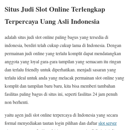
Situs Judi Slot Online Terlengkap
Terpercaya Uang Asli Indonesia
adalah situs judi slot online paling bagus yang tersedia di
indonesia, berdiri telah cukup cukup lama di Indonesia. Dengan
permainan judi online yang terlalu komplit dapat mendatangkan
anggota yang loyal gara-gara tampilan yang semacam itu ringan
dan terlalu friendly untuk diperhatikan. menjadi sasaran yang
terlalu ideal untuk anda yang melacak permainan slot online yang
komplit dan tampilan baru baru, kita bisa memberi tambahan
fasilitas paling bagus di situs ini, seperti fasilitas 24 jam penuh
non berhenti.
yaitu agen judi slot online terpercaya di Indonesia yang secara
formal menyediakan tautan login pilihan dan daftar
slot server