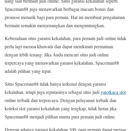
uang saat bermain judi online. Situs garansi kekalahan seperti
Spaceman88 juga menawarkan berbagai macam bonus dan
promosi menarik bagi para pemain. Hal ini membuat pengalaman
bermain semakin menyenangkan dan menguntungkan.
Keberadaan situs garansi kekalahan, para pemain judi online tidak
perlu lagi merasa khawatir dan dapat menikmati permainan
dengan lebih tenang. Jika Anda mencari situs judi online
terpercaya yang menawarkan garansi kekalahan, Spaceman88
adalah pilihan yang tepat.
Situs Spaceman88 tidak hanya terkenal dengan garansi
kekalahan, tetapi juga reputasinya sebagai situs judi
gatotkaca slot
online terbaik dan terpercaya. Dengan pelayanan terbaik dan
koleksi slot garansi kekalahan yang lengkap, tidak heran jika
Spaceman88 menjadi pilihan utama para pemain judi online.
Dengan adanya garansi kekalahan 100, para pemain dapat merasa