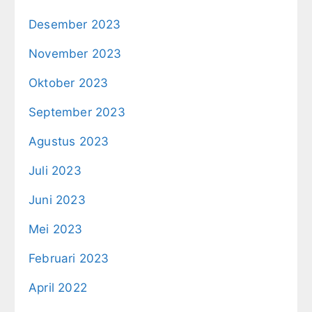
Desember 2023
November 2023
Oktober 2023
September 2023
Agustus 2023
Juli 2023
Juni 2023
Mei 2023
Februari 2023
April 2022