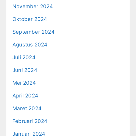
November 2024
Oktober 2024
September 2024
Agustus 2024
Juli 2024
Juni 2024
Mei 2024
April 2024
Maret 2024
Februari 2024
Januari 2024