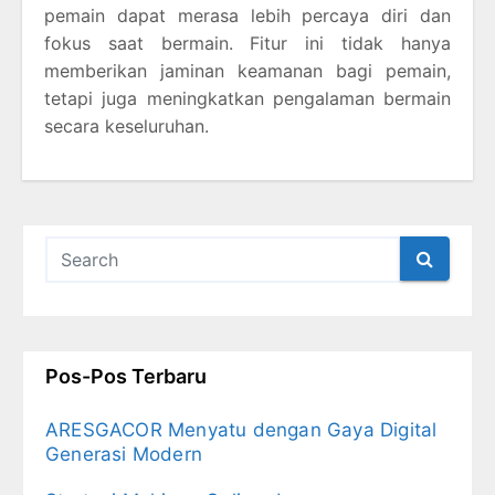
pemain dapat merasa lebih percaya diri dan
fokus saat bermain. Fitur ini tidak hanya
memberikan jaminan keamanan bagi pemain,
tetapi juga meningkatkan pengalaman bermain
secara keseluruhan.
Pos-Pos Terbaru
ARESGACOR Menyatu dengan Gaya Digital
Generasi Modern