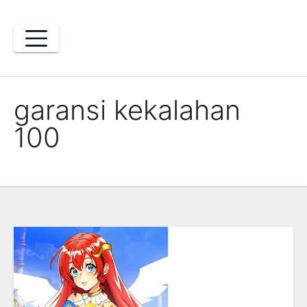
Skip
to
content
garansi kekalahan
100