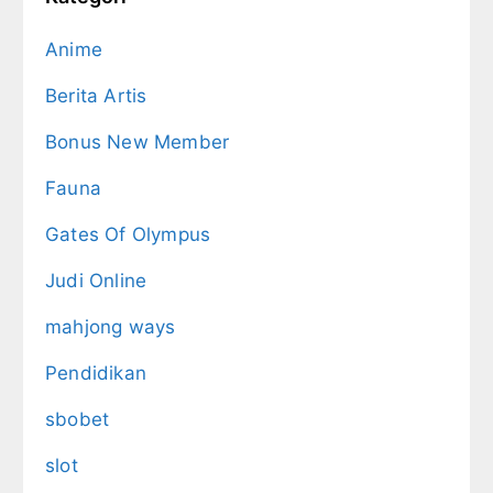
Anime
Berita Artis
Bonus New Member
Fauna
Gates Of Olympus
Judi Online
mahjong ways
Pendidikan
sbobet
slot