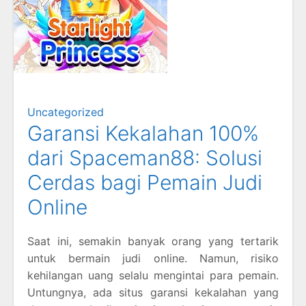
Uncategorized
Garansi Kekalahan 100%
dari Spaceman88: Solusi
Cerdas bagi Pemain Judi
Online
Saat ini, semakin banyak orang yang tertarik
untuk bermain judi online. Namun, risiko
kehilangan uang selalu mengintai para pemain.
Untungnya, ada situs garansi kekalahan yang