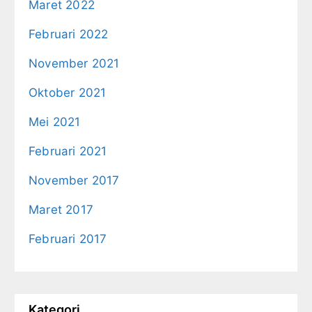
Maret 2022
Februari 2022
November 2021
Oktober 2021
Mei 2021
Februari 2021
November 2017
Maret 2017
Februari 2017
Kategori