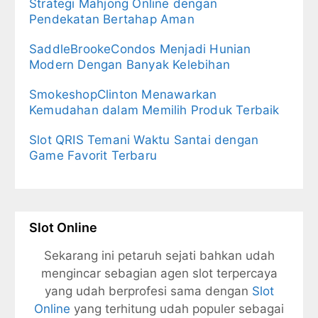
Strategi Mahjong Online dengan
Pendekatan Bertahap Aman
SaddleBrookeCondos Menjadi Hunian
Modern Dengan Banyak Kelebihan
SmokeshopClinton Menawarkan
Kemudahan dalam Memilih Produk Terbaik
Slot QRIS Temani Waktu Santai dengan
Game Favorit Terbaru
Slot Online
Sekarang ini petaruh sejati bahkan udah
mengincar sebagian agen slot terpercaya
yang udah berprofesi sama dengan
Slot
Online
yang terhitung udah populer sebagai