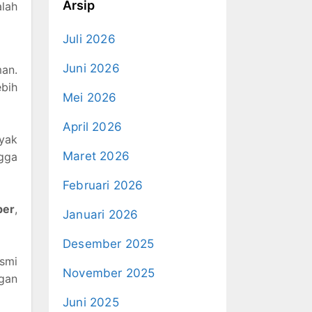
Arsip
lah
Juli 2026
Juni 2026
an.
ebih
Mei 2026
April 2026
yak
Maret 2026
gga
Februari 2026
er
,
Januari 2026
Desember 2025
esmi
November 2025
gan
Juni 2025