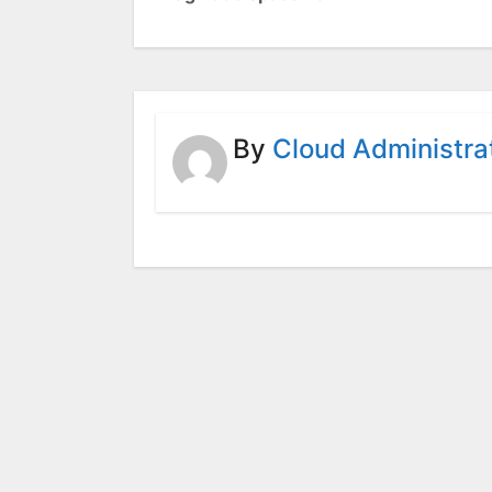
By
Cloud Administra