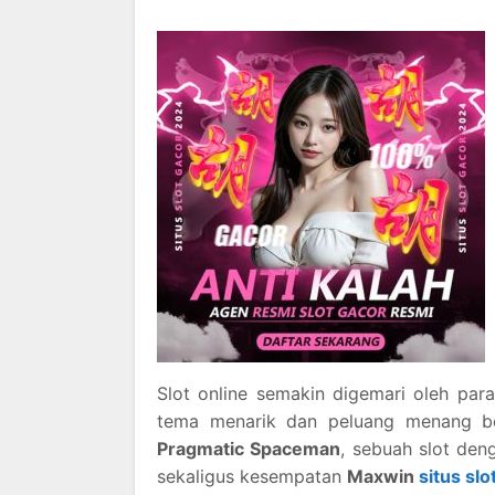
Slot online semakin digemari oleh pa
tema menarik dan peluang menang be
Pragmatic Spaceman
, sebuah slot den
sekaligus kesempatan
Maxwin
situs sl