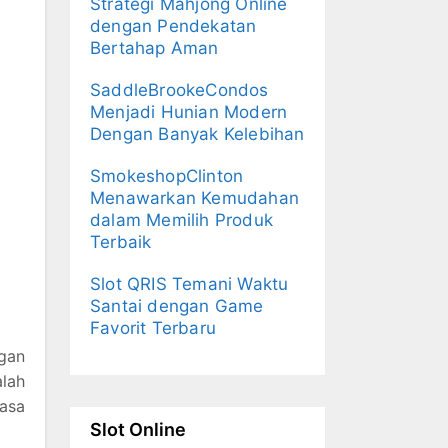
Strategi Mahjong Online
dengan Pendekatan
Bertahap Aman
SaddleBrookeCondos
Menjadi Hunian Modern
Dengan Banyak Kelebihan
SmokeshopClinton
Menawarkan Kemudahan
dalam Memilih Produk
Terbaik
Slot QRIS Temani Waktu
Santai dengan Game
Favorit Terbaru
ngan
lah
kasa
Slot Online