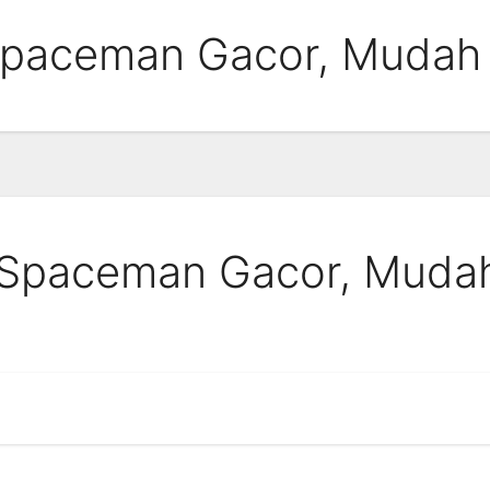
 Spaceman Gacor, Mudah
c Spaceman Gacor, Muda