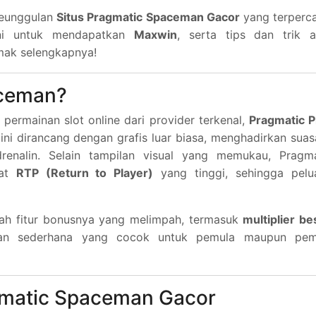
keunggulan
Situs Pragmatic Spaceman Gacor
yang terperc
ni untuk mendapatkan
Maxwin
, serta tips dan trik a
imak selengkapnya!
aceman?
 permainan slot online dari provider terkenal,
Pragmatic P
ni dirancang dengan grafis luar biasa, menghadirkan sua
enalin. Selain tampilan visual yang memukau, Pragma
kat
RTP (Return to Player)
yang tinggi, sehingga pelu
lah fitur bonusnya yang melimpah, termasuk
multiplier be
an sederhana yang cocok untuk pemula maupun pem
gmatic Spaceman Gacor