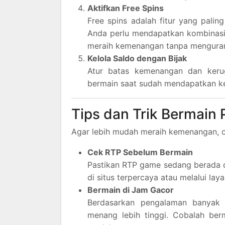
Aktifkan Free Spins
Free spins adalah fitur yang pali
Anda perlu mendapatkan kombinasi 
meraih kemenangan tanpa mengurang
Kelola Saldo dengan Bijak
Atur batas kemenangan dan keru
bermain saat sudah mendapatkan k
Tips dan Trik Bermain
Agar lebih mudah meraih kemenangan, c
Cek RTP Sebelum Bermain
Pastikan RTP game sedang berada di
di situs terpercaya atau melalui lay
Bermain di Jam Gacor
Berdasarkan pengalaman banyak 
menang lebih tinggi. Cobalah berm