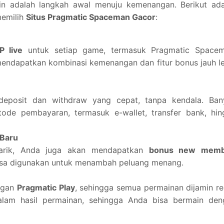
in adalah langkah awal menuju kemenangan. Berikut ada
memilih
Situs Pragmatic Spaceman Gacor
:
P live
untuk setiap game, termasuk Pragmatic Spacem
mendapatkan kombinasi kemenangan dan fitur bonus jauh l
deposit dan withdraw yang cepat, tanpa kendala. Ban
ode pembayaran, termasuk e-wallet, transfer bank, hin
 Baru
narik, Anda juga akan mendapatkan
bonus new memb
bisa digunakan untuk menambah peluang menang.
engan
Pragmatic Play
, sehingga semua permainan dijamin r
dalam hasil permainan, sehingga Anda bisa bermain den