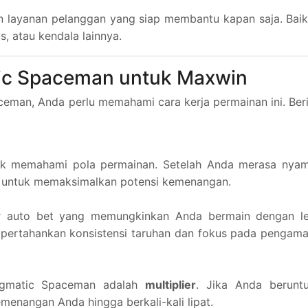
n layanan pelanggan yang siap membantu kapan saja. Baik
s, atau kendala lainnya.
ic Spaceman untuk Maxwin
eman, Anda perlu memahami cara kerja permainan ini. Ber
tuk memahami pola permainan. Setelah Anda merasa nyam
p untuk memaksimalkan potensi kemenangan.
ur auto bet yang memungkinkan Anda bermain dengan le
empertahankan konsistensi taruhan dan fokus pada pengam
ragmatic Spaceman adalah
multiplier
. Jika Anda beruntu
emenangan Anda hingga berkali-kali lipat.