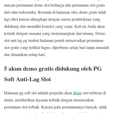
macam permainan demo slot berharga dan permainan slot gratis
dari situs terkemuka. Bermain di halaman situs demo gratis tidak
lagi ribet karena dilengkapi dengan sistem pemblokiran yang
didukung dan memiliki koneksi yang cepat. Kali ini Anda akan
tertarik dengan suasana yang menyenangkan dan tenang. Demo
slot anti lag pg lembut halaman penuh menawarkan permainan
slot gratis yang terlihat bagus, diperbarui setiap hari tanpa masalah
dan dimainkan setiap hari.
5 akun demo gratis didukung oleh PG
Soft Anti-Lag Slot
Halaman pg soft slot adalah penyedia akun
demo
slot terbesar di
dunia, memberikan layanan terbaik dengan menawarkan
permainan slot terbaik. Karena jenis permainannya banyak, tidak