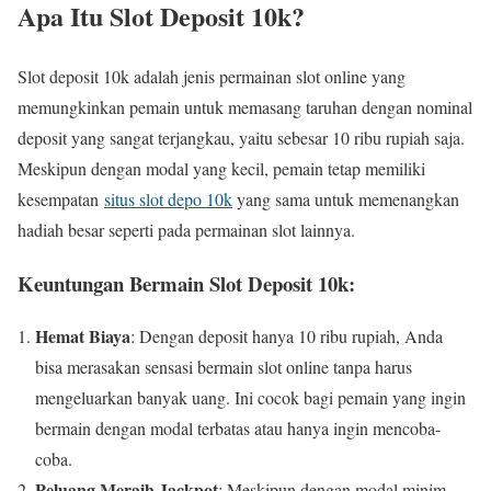
Apa Itu Slot Deposit 10k?
Slot deposit 10k adalah jenis permainan slot online yang
memungkinkan pemain untuk memasang taruhan dengan nominal
deposit yang sangat terjangkau, yaitu sebesar 10 ribu rupiah saja.
Meskipun dengan modal yang kecil, pemain tetap memiliki
kesempatan
situs slot depo 10k
yang sama untuk memenangkan
hadiah besar seperti pada permainan slot lainnya.
Keuntungan Bermain Slot Deposit 10k:
Hemat Biaya
: Dengan deposit hanya 10 ribu rupiah, Anda
bisa merasakan sensasi bermain slot online tanpa harus
mengeluarkan banyak uang. Ini cocok bagi pemain yang ingin
bermain dengan modal terbatas atau hanya ingin mencoba-
coba.
Peluang Meraih Jackpot
: Meskipun dengan modal minim,