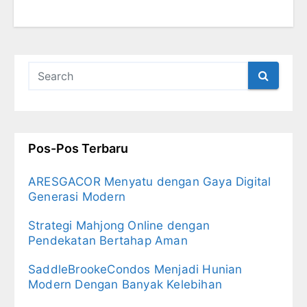
Pos-Pos Terbaru
ARESGACOR Menyatu dengan Gaya Digital
Generasi Modern
Strategi Mahjong Online dengan
Pendekatan Bertahap Aman
SaddleBrookeCondos Menjadi Hunian
Modern Dengan Banyak Kelebihan