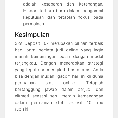
adalah kesabaran dan ketenangan.
Hindari terburu-buru dalam mengambil
keputusan dan tetaplah fokus pada
permainan.
Kesimpulan
Slot Deposit 10k merupakan pilihan terbaik
bagi para pecinta judi online yang ingin
meraih kemenangan besar dengan modal
terjangkau. Dengan menerapkan strategi
yang tepat dan mengikuti tips di atas, Anda
bisa dengan mudah “gacor” hari ini di dunia
permainan slot online. Tetaplah
bertanggung jawab dalam berjudi dan
nikmati sensasi seru meraih kemenangan
dalam permainan slot deposit 10 ribu
rupiah!