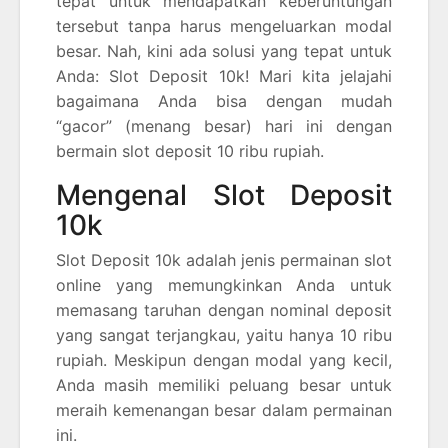
tepat untuk mendapatkan keberuntungan
tersebut tanpa harus mengeluarkan modal
besar. Nah, kini ada solusi yang tepat untuk
Anda: Slot Deposit 10k! Mari kita jelajahi
bagaimana Anda bisa dengan mudah
“gacor” (menang besar) hari ini dengan
bermain slot deposit 10 ribu rupiah.
Mengenal Slot Deposit
10k
Slot Deposit 10k adalah jenis permainan slot
online yang memungkinkan Anda untuk
memasang taruhan dengan nominal deposit
yang sangat terjangkau, yaitu hanya 10 ribu
rupiah. Meskipun dengan modal yang kecil,
Anda masih memiliki peluang besar untuk
meraih kemenangan besar dalam permainan
ini.