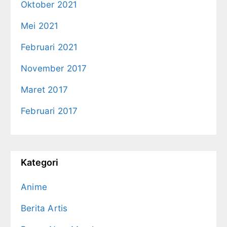
Oktober 2021
Mei 2021
Februari 2021
November 2017
Maret 2017
Februari 2017
Kategori
Anime
Berita Artis