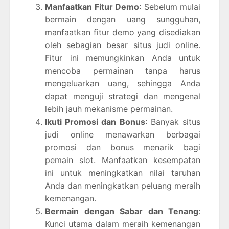
Manfaatkan Fitur Demo
: Sebelum mulai
bermain dengan uang sungguhan,
manfaatkan fitur demo yang disediakan
oleh sebagian besar situs judi online.
Fitur ini memungkinkan Anda untuk
mencoba permainan tanpa harus
mengeluarkan uang, sehingga Anda
dapat menguji strategi dan mengenal
lebih jauh mekanisme permainan.
Ikuti Promosi dan Bonus
: Banyak situs
judi online menawarkan berbagai
promosi dan bonus menarik bagi
pemain slot. Manfaatkan kesempatan
ini untuk meningkatkan nilai taruhan
Anda dan meningkatkan peluang meraih
kemenangan.
Bermain dengan Sabar dan Tenang
:
Kunci utama dalam meraih kemenangan