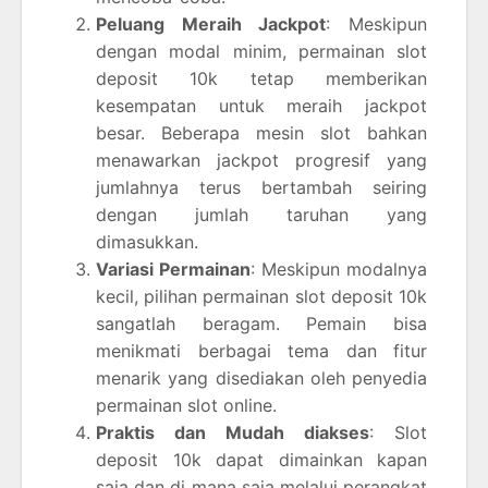
Peluang Meraih Jackpot
: Meskipun
dengan modal minim, permainan slot
deposit 10k tetap memberikan
kesempatan untuk meraih jackpot
besar. Beberapa mesin slot bahkan
menawarkan jackpot progresif yang
jumlahnya terus bertambah seiring
dengan jumlah taruhan yang
dimasukkan.
Variasi Permainan
: Meskipun modalnya
kecil, pilihan permainan slot deposit 10k
sangatlah beragam. Pemain bisa
menikmati berbagai tema dan fitur
menarik yang disediakan oleh penyedia
permainan slot online.
Praktis dan Mudah diakses
: Slot
deposit 10k dapat dimainkan kapan
saja dan di mana saja melalui perangkat