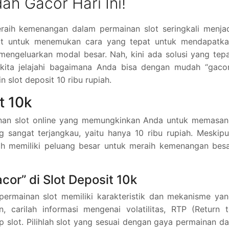
ah Gacor Hari Ini!
eraih kemenangan dalam permainan slot seringkali menja
lit untuk menemukan cara yang tepat untuk mendapatk
mengeluarkan modal besar. Nah, kini ada solusi yang tep
 kita jelajahi bagaimana Anda bisa dengan mudah “gaco
 slot deposit 10 ribu rupiah.
t 10k
ainan slot online yang memungkinkan Anda untuk memasa
 sangat terjangkau, yaitu hanya 10 ribu rupiah. Meskip
h memiliki peluang besar untuk meraih kemenangan bes
cor” di Slot Deposit 10k
 permainan slot memiliki karakteristik dan mekanisme ya
 carilah informasi mengenai volatilitas, RTP (Return 
iap slot. Pilihlah slot yang sesuai dengan gaya permainan d