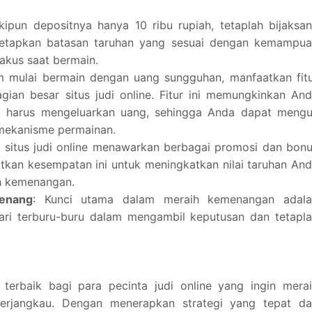
kipun depositnya hanya 10 ribu rupiah, tetaplah bijaksa
etapkan batasan taruhan yang sesuai dengan kemampu
rakus saat bermain.
m mulai bermain dengan uang sungguhan, manfaatkan fit
ian besar situs judi online. Fitur ini memungkinkan An
 harus mengeluarkan uang, sehingga Anda dapat mengu
 mekanisme permainan.
k situs judi online menawarkan berbagai promosi dan bon
tkan kesempatan ini untuk meningkatkan nilai taruhan An
h kemenangan.
enang
: Kunci utama dalam meraih kemenangan adala
ari terburu-buru dalam mengambil keputusan dan tetapl
 terbaik bagi para pecinta judi online yang ingin mera
rjangkau. Dengan menerapkan strategi yang tepat da