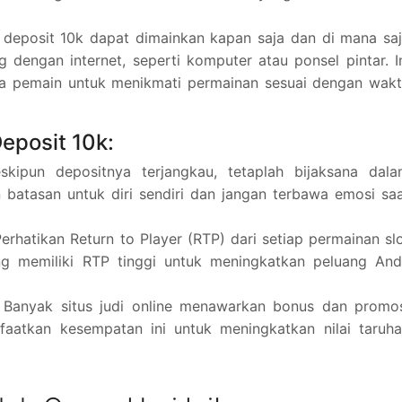
t deposit 10k dapat dimainkan kapan saja dan di mana sa
 dengan internet, seperti komputer atau ponsel pintar. I
ara pemain untuk menikmati permainan sesuai dengan wak
eposit 10k:
skipun depositnya terjangkau, tetaplah bijaksana dal
batasan untuk diri sendiri dan jangan terbawa emosi sa
Perhatikan Return to Player (RTP) dari setiap permainan sl
ng memiliki RTP tinggi untuk meningkatkan peluang An
 Banyak situs judi online menawarkan bonus dan promo
faatkan kesempatan ini untuk meningkatkan nilai taruh