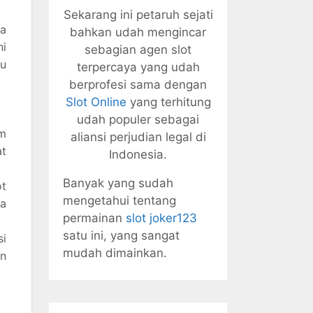
Sekarang ini petaruh sejati
ja
bahkan udah mengincar
ni
sebagian agen slot
tu
terpercaya yang udah
berprofesi sama dengan
Slot Online
yang terhitung
udah populer sebagai
am
aliansi perjudian legal di
at
Indonesia.
Banyak yang sudah
ot
mengetahui tentang
da
permainan
slot joker123
satu ini, yang sangat
si
mudah dimainkan.
an