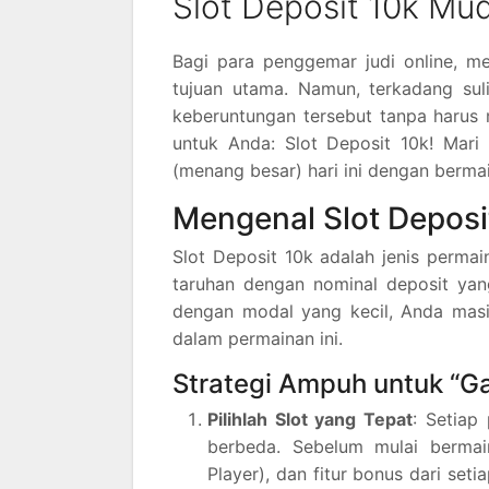
Slot Deposit 10k Mud
Bagi para penggemar judi online, m
tujuan utama. Namun, terkadang su
keberuntungan tersebut tanpa harus 
untuk Anda: Slot Deposit 10k! Mari
(menang besar) hari ini dengan bermain
Mengenal Slot Deposi
Slot Deposit 10k adalah jenis perm
taruhan dengan nominal deposit yang
dengan modal yang kecil, Anda masi
dalam permainan ini.
Strategi Ampuh untuk “Ga
Pilihlah Slot yang Tepat
: Setiap
berbeda. Sebelum mulai bermain,
Player), dan fitur bonus dari set