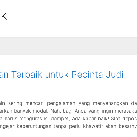
0k
han Terbaik untuk Pecinta Judi
main sering mencari pengalaman yang menyenangkan d
rkan banyak modal. Nah, bagi Anda yang ingin merasak
pa harus menguras isi dompet, ada kabar baik! Slot depos
engejar keberuntungan tanpa perlu khawatir akan besarn