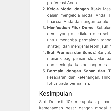
preferensi Anda.
Kelola Modal dengan Bijak
: Mes
dalam mengelola modal Anda. T
finansial Anda dan jangan terlalu 
Manfaatkan Fitur Demo
: Sebelu
demo yang disediakan oleh sebag
untuk mencoba permainan tanpa
strategi dan mengenal lebih jauh
Ikuti Promosi dan Bonus
: Banya
menarik bagi pemain slot. Manfaa
dan meningkatkan peluang merai
Bermain dengan Sabar dan T
kesabaran dan ketenangan. Hind
fokus pada permainan.
Kesimpulan
Slot Deposit 10k merupakan pilihan
kemenangan besar dengan modal te