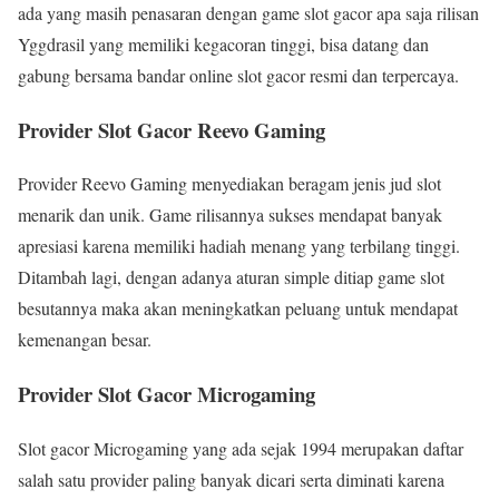
ada yang masih penasaran dengan game slot gacor apa saja rilisan
Yggdrasil yang memiliki kegacoran tinggi, bisa datang dan
gabung bersama bandar online slot gacor resmi dan terpercaya.
Provider Slot Gacor Reevo Gaming
Provider Reevo Gaming menyediakan beragam jenis jud slot
menarik dan unik. Game rilisannya sukses mendapat banyak
apresiasi karena memiliki hadiah menang yang terbilang tinggi.
Ditambah lagi, dengan adanya aturan simple ditiap game slot
besutannya maka akan meningkatkan peluang untuk mendapat
kemenangan besar.
Provider Slot Gacor Microgaming
Slot gacor Microgaming yang ada sejak 1994 merupakan daftar
salah satu provider paling banyak dicari serta diminati karena