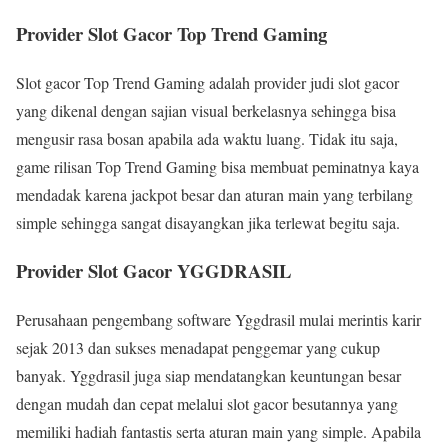
Provider Slot Gacor Top Trend Gaming
Slot gacor Top Trend Gaming adalah provider judi slot gacor
yang dikenal dengan sajian visual berkelasnya sehingga bisa
mengusir rasa bosan apabila ada waktu luang. Tidak itu saja,
game rilisan Top Trend Gaming bisa membuat peminatnya kaya
mendadak karena jackpot besar dan aturan main yang terbilang
simple sehingga sangat disayangkan jika terlewat begitu saja.
Provider Slot Gacor YGGDRASIL
Perusahaan pengembang software Yggdrasil mulai merintis karir
sejak 2013 dan sukses menadapat penggemar yang cukup
banyak. Yggdrasil juga siap mendatangkan keuntungan besar
dengan mudah dan cepat melalui slot gacor besutannya yang
memiliki hadiah fantastis serta aturan main yang simple. Apabila