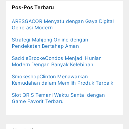
Pos-Pos Terbaru
ARESGACOR Menyatu dengan Gaya Digital
Generasi Modern
Strategi Mahjong Online dengan
Pendekatan Bertahap Aman
SaddleBrookeCondos Menjadi Hunian
Modern Dengan Banyak Kelebihan
SmokeshopClinton Menawarkan
Kemudahan dalam Memilih Produk Terbaik
Slot QRIS Temani Waktu Santai dengan
Game Favorit Terbaru