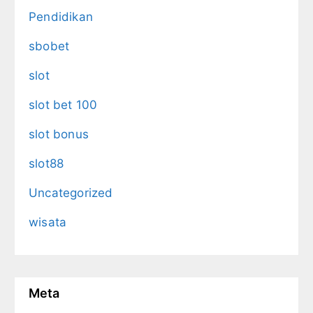
Pendidikan
sbobet
slot
slot bet 100
slot bonus
slot88
Uncategorized
wisata
Meta