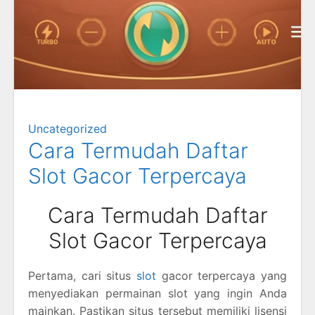
Uncategorized
Cara Termudah Daftar
Slot Gacor Terpercaya
Cara Termudah Daftar
Slot Gacor Terpercaya
Pertama, cari situs
slot
gacor terpercaya yang
menyediakan permainan slot yang ingin Anda
mainkan. Pastikan situs tersebut memiliki lisensi