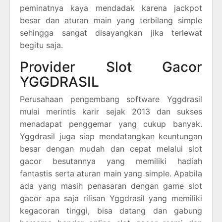
peminatnya kaya mendadak karena jackpot
besar dan aturan main yang terbilang simple
sehingga sangat disayangkan jika terlewat
begitu saja.
Provider Slot Gacor
YGGDRASIL
Perusahaan pengembang software Yggdrasil
mulai merintis karir sejak 2013 dan sukses
menadapat penggemar yang cukup banyak.
Yggdrasil juga siap mendatangkan keuntungan
besar dengan mudah dan cepat melalui slot
gacor besutannya yang memiliki hadiah
fantastis serta aturan main yang simple. Apabila
ada yang masih penasaran dengan game slot
gacor apa saja rilisan Yggdrasil yang memiliki
kegacoran tinggi, bisa datang dan gabung