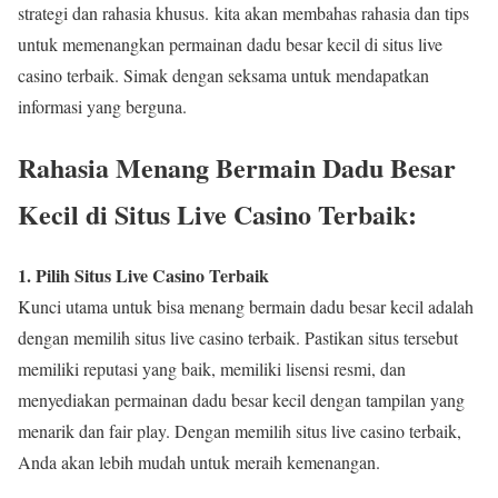
strategi dan rahasia khusus. kita akan membahas rahasia dan tips
untuk memenangkan permainan dadu besar kecil di situs live
casino terbaik. Simak dengan seksama untuk mendapatkan
informasi yang berguna.
Rahasia Menang Bermain Dadu Besar
Kecil di Situs Live Casino Terbaik:
1. Pilih Situs Live Casino Terbaik
Kunci utama untuk bisa menang bermain dadu besar kecil adalah
dengan memilih situs live casino terbaik. Pastikan situs tersebut
memiliki reputasi yang baik, memiliki lisensi resmi, dan
menyediakan permainan dadu besar kecil dengan tampilan yang
menarik dan fair play. Dengan memilih situs live casino terbaik,
Anda akan lebih mudah untuk meraih kemenangan.