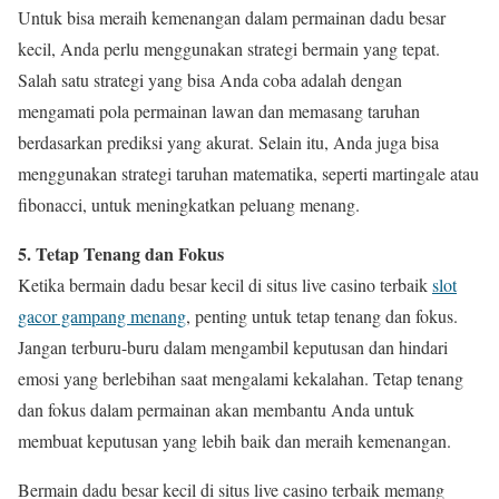
Untuk bisa meraih kemenangan dalam permainan dadu besar
kecil, Anda perlu menggunakan strategi bermain yang tepat.
Salah satu strategi yang bisa Anda coba adalah dengan
mengamati pola permainan lawan dan memasang taruhan
berdasarkan prediksi yang akurat. Selain itu, Anda juga bisa
menggunakan strategi taruhan matematika, seperti martingale atau
fibonacci, untuk meningkatkan peluang menang.
5. Tetap Tenang dan Fokus
Ketika bermain dadu besar kecil di situs live casino terbaik
slot
gacor gampang menang
, penting untuk tetap tenang dan fokus.
Jangan terburu-buru dalam mengambil keputusan dan hindari
emosi yang berlebihan saat mengalami kekalahan. Tetap tenang
dan fokus dalam permainan akan membantu Anda untuk
membuat keputusan yang lebih baik dan meraih kemenangan.
Bermain dadu besar kecil di situs live casino terbaik memang