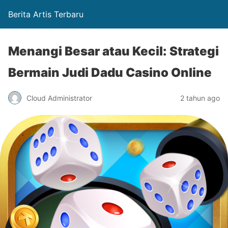
Berita Artis Terbaru
Menangi Besar atau Kecil: Strategi
Bermain Judi Dadu Casino Online
Cloud Administrator
2 tahun ago