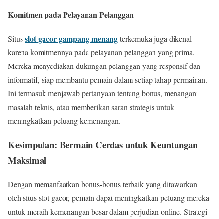
Komitmen pada Pelayanan Pelanggan
slot gacor gampang menang
Situs
terkemuka juga dikenal
karena komitmennya pada pelayanan pelanggan yang prima.
Mereka menyediakan dukungan pelanggan yang responsif dan
informatif, siap membantu pemain dalam setiap tahap permainan.
Ini termasuk menjawab pertanyaan tentang bonus, menangani
masalah teknis, atau memberikan saran strategis untuk
meningkatkan peluang kemenangan.
Kesimpulan: Bermain Cerdas untuk Keuntungan
Maksimal
Dengan memanfaatkan bonus-bonus terbaik yang ditawarkan
oleh situs slot gacor, pemain dapat meningkatkan peluang mereka
untuk meraih kemenangan besar dalam perjudian online. Strategi