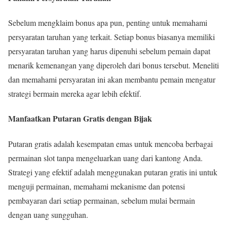
Sebelum mengklaim bonus apa pun, penting untuk memahami
persyaratan taruhan yang terkait. Setiap bonus biasanya memiliki
persyaratan taruhan yang harus dipenuhi sebelum pemain dapat
menarik kemenangan yang diperoleh dari bonus tersebut. Meneliti
dan memahami persyaratan ini akan membantu pemain mengatur
strategi bermain mereka agar lebih efektif.
Manfaatkan Putaran Gratis dengan Bijak
Putaran gratis adalah kesempatan emas untuk mencoba berbagai
permainan slot tanpa mengeluarkan uang dari kantong Anda.
Strategi yang efektif adalah menggunakan putaran gratis ini untuk
menguji permainan, memahami mekanisme dan potensi
pembayaran dari setiap permainan, sebelum mulai bermain
dengan uang sungguhan.