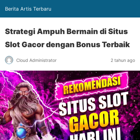
Berita Artis Terbaru
Strategi Ampuh Bermain di Situs
Slot Gacor dengan Bonus Terbaik
Cloud Administrator
2 tahun ago