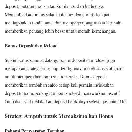
deposit, putaran gratis, atau kombinasi dari keduanya.
Memanfaatkan bonus selamat datang dengan bijak dapat
meningkatkan modal awal dan memperpanjang waktu bermain,
memberikan peluang lebih besar untuk meraih kemenangan.
Bonus Deposit dan Reload
Selain bonus selamat datang, bonus deposit dan reload juga
merupakan strategi yang populer digunakan oleh situs slot gacor
untuk mempertahankan pemain mereka. Bonus deposit
memberikan tambahan saldo setiap kali pemain melakukan
deposit tertentu, sedangkan bonus reload menawarkan insentif
tambahan saat melakukan deposit berikutnya setelah pemain aktif.
Strategi Ampuh untuk Memaksimalkan Bonus
Pahami Persyaratan Taruhan